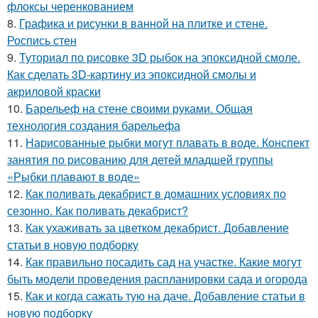
флоксы черенкованием
8.
Графика и рисунки в ванной на плитке и стене.
Роспись стен
9.
Туториал по рисовке 3D рыбок на эпоксидной смоле.
Как сделать 3D-картину из эпоксидной смолы и
акриловой краски
10.
Барельеф на стене своими руками. Общая
технология создания барельефа
11.
Нарисованные рыбки могут плавать в воде. Конспект
занятия по рисованию для детей младшей группы
«Рыбки плавают в воде»
12.
Как поливать декабрист в домашних условиях по
сезонно. Как поливать декабрист?
13.
Как ухаживать за цветком декабрист. Добавление
статьи в новую подборку
14.
Как правильно посадить сад на участке. Какие могут
быть модели проведения распланировки сада и огорода
15.
Как и когда сажать тую на даче. Добавление статьи в
новую подборку