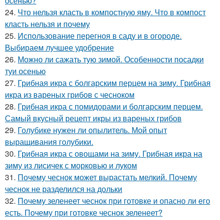
осенью?
24.
Что нельзя класть в компостную яму. Что в компост
класть нельзя и почему
25.
Использование перегноя в саду и в огороде.
Выбираем лучшее удобрение
26.
Можно ли сажать тую зимой. Особенности посадки
туи осенью
27.
Грибная икра с болгарским перцем на зиму. Грибная
икра из вареных грибов с чесноком
28.
Грибная икра с помидорами и болгарским перцем.
Самый вкусный рецепт икры из вареных грибов
29.
Голубике нужен ли опылитель. Мой опыт
выращивания голубики.
30.
Грибная икра с овощами на зиму. Грибная икра на
зиму из лисичек с морковью и луком
31.
Почему чеснок может вырастать мелкий. Почему
чеснок не разделился на дольки
32.
Почему зеленеет чеснок при готовке и опасно ли его
есть. Почему при готовке чеснок зеленеет?