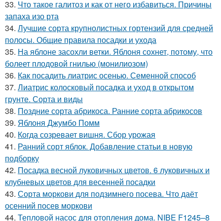
33.
Что такое галитоз и как от него избавиться. Причины
запаха изо рта
34.
Лучшие сорта крупнолистных гортензий для средней
полосы. Общие правила посадки и ухода
35.
На яблоне засохли ветки. Яблоня сохнет, потому, что
болеет плодовой гнилью (монилиозом)
36.
Как посадить лиатрис осенью. Семенной способ
37.
Лиатрис колосковый посадка и уход в открытом
грунте. Сорта и виды
38.
Поздние сорта абрикоса. Ранние сорта абрикосов
39.
Яблоня Джумбо Помм
40.
Когда созревает вишня. Сбор урожая
41.
Ранний сорт яблок. Добавление статьи в новую
подборку
42.
Посадка весной луковичных цветов. 6 луковичных и
клубневых цветов для весенней посадки
43.
Сорта моркови для подзимнего посева. Что даёт
осенний посев моркови
44.
Тепловой насос для отопления дома. NIBE F1245–8