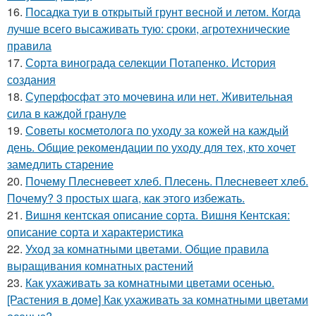
16.
Посадка туи в открытый грунт весной и летом. Когда
лучше всего высаживать тую: сроки, агротехнические
правила
17.
Сорта винограда селекции Потапенко. История
создания
18.
Суперфосфат это мочевина или нет. Живительная
сила в каждой грануле
19.
Советы косметолога по уходу за кожей на каждый
день. Общие рекомендации по уходу для тех, кто хочет
замедлить старение
20.
Почему Плесневеет хлеб. Плесень. Плесневеет хлеб.
Почему? 3 простых шага, как этого избежать.
21.
Вишня кентская описание сорта. Вишня Кентская:
описание сорта и характеристика
22.
Уход за комнатными цветами. Общие правила
выращивания комнатных растений
23.
Как ухаживать за комнатными цветами осенью.
[Растения в доме] Как ухаживать за комнатными цветами