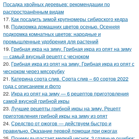
Посадка хвойных деревьев: рекомендации по
распространённым видам
17.
Как посадить зимой крупномеры сибирского кедра
18.
Подкормка домашних цветов осенью. Осенняя
подкормка комнатных цветов: народные и
промышленные удобрения для растений
19.
Грибная икра на зиму. Грибная икра из опят на зиму
— самый вкусный рецепт с чесноком
20.
Грибная икра из опят на зиму. Грибная икра из опят с
чесноком через мясорубку
21.
Катерина сорта слив. Сорта слив – 60 сортов 2022
года с описанием и фото
22.
Икра из опят на зиму — 6 рецептов приготовления
самой вкусной грибной икры
23.
Лучшие рецепты грибной икры на зиму. Рецепт
приготовления грибной икры на зиму из опят
24.
Средство от ожогов ― действуем быстро и
правильно. Оказание первой помощи при ожогах
25.
Почему вырастает мелкий чеснок. 3 главные ошибки: