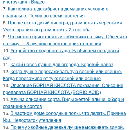
инструкция +Видео
7.
Как поливать декабрист в домашних условиях
правильно. Полив во время цветения
8.
Проще всего дикий виноград размножать черенками.
Уметь правильно размножить: 3 способа
9.
Что можно приготовить из облепихи на зиму. Облепиха
на зиму — 8 лучших рецептов приготовления
10.
Устройство плодового сада. Разбиваем плодовый
сад
11.
Какой навоз лучше для огорода. Коровий навоз
12.
Когда лучше пересаживать тую весной или осенью.
Когда пересаживают тую: весной или осенью
13.
Описание БОРНАЯ КИСЛОТА показания. Описание
препарата БОРНАЯ КИСЛОТА (BORIC ACID)
14.
Алыча описание сорта. Виды желтой алычи: обзор и
сравнение сортов
15.
В частном доме холодные полы, что делать. Причина
№3. Недостаток утепления
16.
Почему хвойные деревья лучше высаживать зимой.