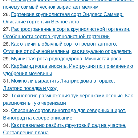
почему озимый чеснок вырастает мелким
26.
Гортензия крупнолистная сорт Эндлесс Саммер.
Описание гортензии Вечное лето
27.
Распространенные сорта крупнолистной гортензии.
Особенности сортов крупнолистной гортензии
28.
Как отличить обычный сорт от ремонтантного.
Отличия от обычной малины, как визуально определить
29.
Мучнистая роса рододендрона. Мучнистая роса
30.
Карбамид когда вносить. Инструкция по применению
удобрения мочевины
31.
Можно ли вырастить Лиатрис дома в горшке.
Лиатрис посадка и уход
32.
Технология размножения туи черенками осенью. Как
размножить тую черенками
33.
Описание сортов винограда для северных широт.
Виноград на севере описание
34.
Как правильно разбить фруктовый сад на участке.
Составление плана