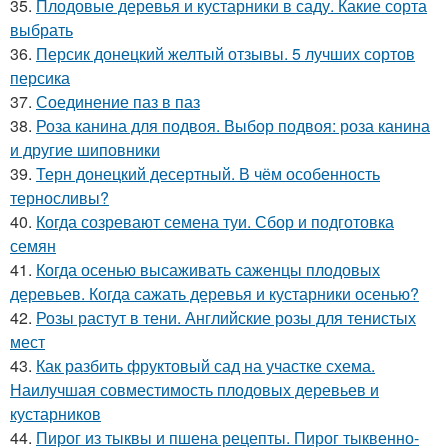
35.
Плодовые деревья и кустарники в саду. Какие сорта
выбрать
36.
Персик донецкий желтый отзывы. 5 лучших сортов
персика
37.
Соединение паз в паз
38.
Роза канина для подвоя. Выбор подвоя: роза канина
и другие шиповники
39.
Терн донецкий десертный. В чём особенность
терносливы?
40.
Когда созревают семена туи. Сбор и подготовка
семян
41.
Когда осенью высаживать саженцы плодовых
деревьев. Когда сажать деревья и кустарники осенью?
42.
Розы растут в тени. Английские розы для тенистых
мест
43.
Как разбить фруктовый сад на участке схема.
Наилучшая совместимость плодовых деревьев и
кустарников
44.
Пирог из тыквы и пшена рецепты. Пирог тыквенно-