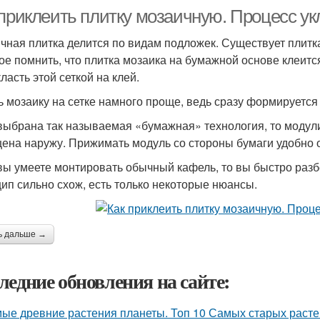
 приклеить плитку мозаичную. Процесс ук
чная плитка делится по видам подложек. Существует плитка
ое помнить, что плитка мозаика на бумажной основе клеится
ласть этой сеткой на клей.
ь мозаику на сетке намного проще, ведь сразу формируетс
выбрана так называемая «бумажная» технология, то модули
ена наружу. Прижимать модуль со стороны бумаги удобно 
вы умеете монтировать обычный кафель, то вы быстро разбе
ип сильно схож, есть только некоторые нюансы.
ь дальше →
ледние обновления на сайте:
ые древние растения планеты. Топ 10 Самых старых раст