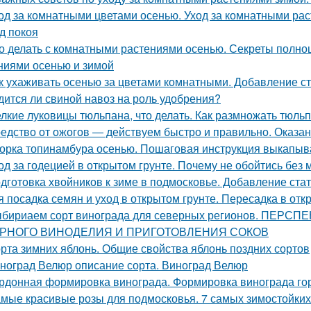
од за комнатными цветами осенью. Уход за комнатными ра
д покоя
о делать с комнатными растениями осенью. Секреты полно
ниями осенью и зимой
к ухаживать осенью за цветами комнатными. Добавление ст
дится ли свиной навоз на роль удобрения?
лкие луковицы тюльпана, что делать. Как размножать тюль
едство от ожогов ― действуем быстро и правильно. Оказа
орка топинамбура осенью. Пошаговая инструкция выкапыв
од за годецией в открытом грунте. Почему не обойтись без
дготовка хвойников к зиме в подмосковье. Добавление ста
я посадка семян и уход в открытом грунте. Пересадка в отк
бириаем сорт винограда для северных регионов. ПЕ
РНОГО ВИНОДЕЛИЯ И ПРИГОТОВЛЕНИЯ СОКОВ
рта зимних яблонь. Общие свойства яблонь поздних сортов
ноград Велюр описание сорта. Виноград Велюр
рдонная формировка винограда. Формировка винограда г
мые красивые розы для подмосковья. 7 самых зимостойких 