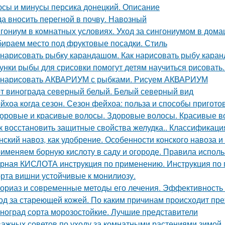
сы и минусы персика донецкий. Описание
да вносить перегной в почву. Навозный
гониум в комнатных условиях. Уход за сингониумом в дом
ираем место под фруктовые посадки. Стиль
 нарисовать рыбку карандашом. Как нарисовать рыбу кар
унки рыбы для срисовки помогут детям научиться рисовать
 нарисовать АКВАРИУМ с рыбками. Рисуем АКВАРИУМ
т винограда северный белый. Белый северный вид
йхоа когда сезон. Сезон фейхоа: польза и способы пригото
оровые и красивые волосы. Здоровые волосы. Красивые в
к восстановить защитные свойства желудка.. Классификация
нский навоз, как удобрение. Особенности конского навоза 
именяем борную кислоту в саду и огороде. Правила испол
рная КИСЛОТА инструкция по применению. Инструкция п
рта вишни устойчивые к монилиозу.
ориаз и современные методы его лечения. Эффективность
од за стареющей кожей. По каким причинам происходит пр
ноград сорта морозостойкие. Лучшие представители
важных советов по уходу за комнатными растениями зимой