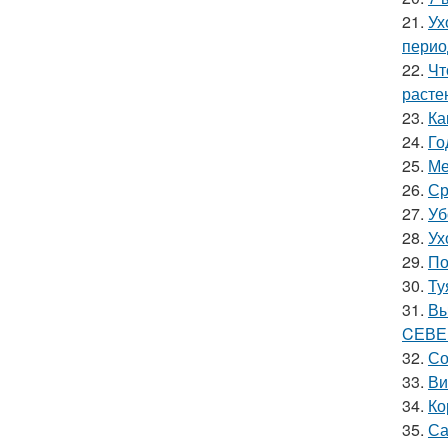
21.
Ух
перио
22.
Чт
расте
23.
Ка
24.
Го
25.
Ме
26.
Ср
27.
Уб
28.
Ух
29.
По
30.
Ту
31.
Вы
CЕВЕ
32.
Со
33.
Ви
34.
Ко
35.
Са