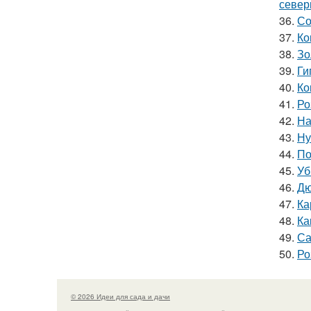
север
36.
Со
37.
Ко
38.
Зо
39.
Ги
40.
Ко
41.
Ро
42.
На
43.
Ну
44.
По
45.
Уб
46.
Дю
47.
Ка
48.
Ка
49.
Са
50.
Ро
© 2026 Идеи для сада и дачи