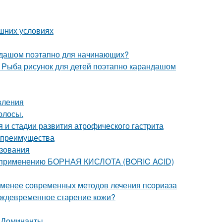
ашних условиях
андашом поэтапно для начинающих?
. Рыба рисунок для детей поэтапно карандашом
вления
олосы.
 и стадии развития атрофического гастрита
и преимущества
ьзования
о применению БОРНАЯ КИСЛОТА (BORIC ACID)
 менее современных методов лечения псориаза
еждевременное старение кожи?
. Доминанты