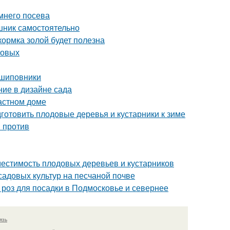
мнего посева
шник самостоятельно
кормка золой будет полезна
совых
 шиповники
ние в дизайне сада
астном доме
дготовить плодовые деревья и кустарники к зиме
и против
местимость плодовых деревьев и кустарников
садовых культур на песчаной почве
 роз для посадки в Подмосковье и севернее
язь