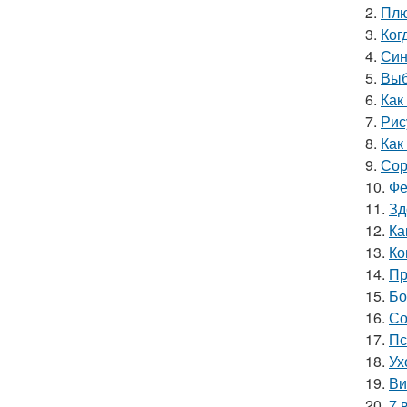
2.
Плю
3.
Ког
4.
Син
5.
Выб
6.
Как
7.
Рис
8.
Как
9.
Сор
10.
Фе
11.
Зд
12.
Ка
13.
Ко
14.
Пр
15.
Бо
16.
Со
17.
Пс
18.
Ух
19.
Ви
20.
7 