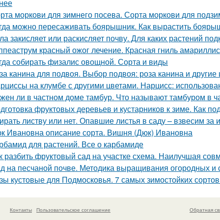
нее
рта моркови для зимнего посева. Сорта моркови для подзи
гда можно пересаживать боярышник. Как вырастить бояры
ла закисляет или раскисляет почву. Для каких растений под
ппеаструм красный ожог лечение. Красная гниль амарилли
гда собирать физалис овощной. Сорта и виды
за канина для подвоя. Выбор подвоя: роза канина и другие
рциссы на клумбе с другими цветами. Нарцисс: использова
жен ли в частном доме тамбур. Что называют тамбуром в ч
дготовка фруктовых деревьев и кустарников к зиме. Как по
ирать листву или нет. Опавшие листья в саду – взвесим за 
к Ивановна описание сорта. Вишня (Дюк) Ивановна
рбамид для растений. Все о карбамиде
к разбить фруктовый сад на участке схема. Наилучшая сов
д на песчаной почве. Методика выращивания огородных и 
зы кустовые для Подмосковья. 7 самых зимостойких сортов
Контакты
Пользовательское соглашение
Обратная св