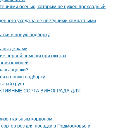
стениями осенью, которым не нужен прохладный
ценного ухода за не цветущими комнатными
атьи в новую подборку
паны детками
ние первой помощи при ожогах
ания клубней
 марганцовки?
тьи в новую подборку
рытый грунт
РСПЕКТИВНЫЕ СОРТА ВИНОГРАДА ДЛЯ
оризонтальным кордоном
сортов роз для посадки в Подмосковье и