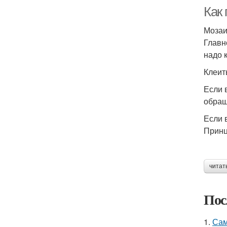
Как
Мозаи
Главн
надо к
Клеит
Если 
обращ
Если 
Принц
читат
Пос
1.
Сам