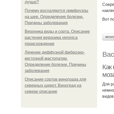
лучше?
Совре
накле
Почему воспаляются лимфоузлы
на шее. Определение болезни.
Вот п
Причины заболевания
Вероника виды и сорта. Описание
читат
растения вероника veronica
происхождение
Вас
Лечение диффузной фиброзно-
кистозной мастопатии.
Определение болезни. Причины
Как
заболевания
моз
Описание сортов винограда для
Для р
северных широт. Виноград на
немно
севере описание
видов