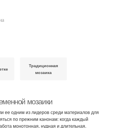
на
Традиционная
етке
мозаика
ременной мозаики
ли ее одним из лидеров среди материалов для
яться по прежним канонам: когда каждый
абота монотонная, нудная и длительная.