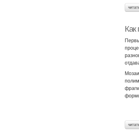
читат
Как
Первы
проце
разно
отдав
Мозаи
полим
фрагм
формо
читат