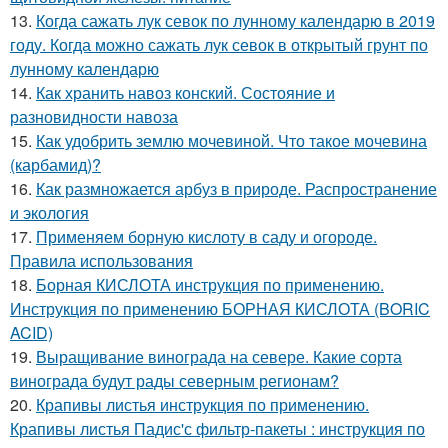
13.
Когда сажать лук севок по лунному календарю в 2019
году. Когда можно сажать лук севок в открытый грунт по
лунному календарю
14.
Как хранить навоз конский. Состояние и
разновидности навоза
15.
Как удобрить землю мочевиной. Что такое мочевина
(карбамид)?
16.
Как размножается арбуз в природе. Распространение
и экология
17.
Применяем борную кислоту в саду и огороде.
Правила использования
18.
Борная КИСЛОТА инструкция по применению.
Инструкция по применению БОРНАЯ КИСЛОТА (BORIC
ACID)
19.
Выращивание винограда на севере. Какие сорта
винограда будут рады северным регионам?
20.
Крапивы листья инструкция по применению.
Крапивы листья Падис'с фильтр-пакеты : инструкция по