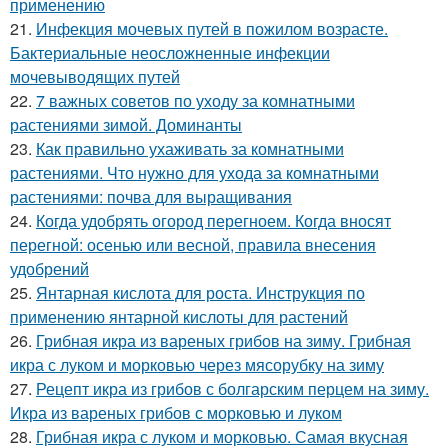
применению
21.
Инфекция мочевых путей в пожилом возрасте.
Бактериальные неосложненные инфекции
мочевыводящих путей
22.
7 важных советов по уходу за комнатными
растениями зимой. Доминанты
23.
Как правильно ухаживать за комнатными
растениями. Что нужно для ухода за комнатными
растениями: почва для выращивания
24.
Когда удобрять огород перегноем. Когда вносят
перегной: осенью или весной, правила внесения
удобрений
25.
Янтарная кислота для роста. Инструкция по
применению янтарной кислоты для растений
26.
Грибная икра из вареных грибов на зиму. Грибная
икра с луком и морковью через мясорубку на зиму
27.
Рецепт икра из грибов с болгарским перцем на зиму.
Икра из вареных грибов с морковью и луком
28.
Грибная икра с луком и морковью. Самая вкусная