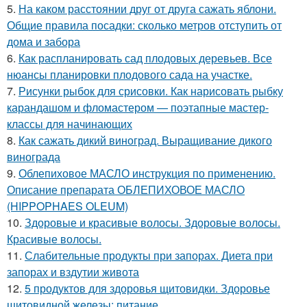
5.
На каком расстоянии друг от друга сажать яблони.
Общие правила посадки: сколько метров отступить от
дома и забора
6.
Как распланировать сад плодовых деревьев. Все
нюансы планировки плодового сада на участке.
7.
Рисунки рыбок для срисовки. Как нарисовать рыбку
карандашом и фломастером — поэтапные мастер-
классы для начинающих
8.
Как сажать дикий виноград. Выращивание дикого
винограда
9.
Облепиховое МАСЛО инструкция по применению.
Описание препарата ОБЛЕПИХОВОЕ МАСЛО
(HIPPOPHAES OLEUM)
10.
Здоровые и красивые волосы. Здоровые волосы.
Красивые волосы.
11.
Слабительные продукты при запорах. Диета при
запорах и вздутии живота
12.
5 продуктов для здоровья щитовидки. Здоровье
щитовидной железы: питание