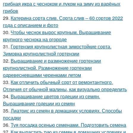
грибная икра с чесноком и луком на зиму из варёных
грибов
29.
Катерина сорта слив. Сорта слив – 60 сортов 2022
года с описанием и фото
30.
Чтобы чеснок вырос крупным. Выращивание
крупного чеснока на огороде
31.
Гортензия крупнолистная зимостойкие сорта.
Зимовка крупнолистной гортензии
32.
Выращивание и размножение гортензии
крупнолистной. Размножение гортензии
одревесневшими черенками летом
33.
Как отличить обычный сорт от ремонтантного.
Отличия от обычной малины, как визуально определить
34.
Выращивание цветов годеции из семян.
Выращивание годеции из семян
35.
Лиатрис из семян в домашних условиях. Способы
посадки
36.
Туя посадка осенью семенами. Подготовить семена
37.
Как вырастить тую из семян в домашних условиях и