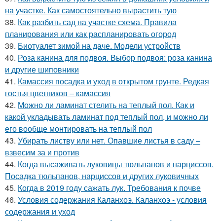
на участке. Как самостоятельно вырастить тую
38.
Как разбить сад на участке схема. Правила
планирования или как распланировать огород
39.
Биотуалет зимой на даче. Модели устройств
40.
Роза канина для подвоя. Выбор подвоя: роза канина
и другие шиповники
41.
Камассия посадка и уход в открытом грунте. Редкая
гостья цветников – камассия
42.
Можно ли ламинат стелить на теплый пол. Как и
какой укладывать ламинат под теплый пол, и можно ли
его вообще монтировать на теплый пол
43.
Убирать листву или нет. Опавшие листья в саду –
взвесим за и против
44.
Когда высаживать луковицы тюльпанов и нарциссов.
Посадка тюльпанов, нарциссов и других луковичных
45.
Когда в 2019 году сажать лук. Требования к почве
46.
Условия содержания Каланхоэ. Каланхоэ - условия
содержания и уход