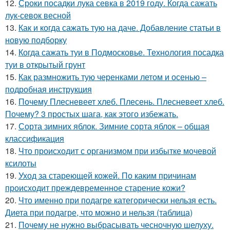
12.
Сроки посадки лука севка в 2019 году. Когда сажать
лук-севок весной
13.
Как и когда сажать тую на даче. Добавление статьи в
новую подборку
14.
Когда сажать туи в Подмосковье. Технология посадка
туи в открытый грунт
15.
Как размножить тую черенками летом и осенью –
подробная инструкция
16.
Почему Плесневеет хлеб. Плесень. Плесневеет хлеб.
Почему? 3 простых шага, как этого избежать.
17.
Сорта зимних яблок. Зимние сорта яблок – общая
классификация
18.
Что происходит с организмом при избытке мочевой
ксилоты
19.
Уход за стареющей кожей. По каким причинам
происходит преждевременное старение кожи?
20.
Что именно при подагре категорически нельзя есть.
Диета при подагре, что можно и нельзя (таблица)
21.
Почему не нужно выбрасывать чесночную шелуху.