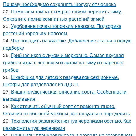
Почему необходимо сохранять шелуху от чеснока
22.
Помогаем комнатным растениям пережить зиму.
Сократите полив комнатных растений зимой
23.
Удобрение почвы коровьим навозом. Подкормка
растений коровьим навозом
24.
Что посадить на участке. Добавление статьи в новую
подборку
25.
Грибная икра с луком и морковью. Самая вкусная
грибная икра с чесноком и луком на зиму из варёных
грибов
26.
Шкафчики для детских раздевалок секционные.
Шкафы для раздевалок из ЛДСП
27.
Вишня студенческая описание сорта. Особенности
выращивания
28.
Как отличить обычный сорт от ремонтантного.
Отличия от обычной малины, как визуально определить
29.
Технология размножения туи черенками осенью. Как
размножить тую черенками
30.
Принципы планировки сада и огорода на загородном