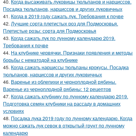
40.
Когда высаживать луковицы тюльпанов и нарциссов.
Посадка тюльпанов, нарциссов и других луковичных
41.
Когда в 2019 году сажать лук. Требования к почве
42.
Лучшие сорта плетистых роз для Подмосковья.
Плетистые розы: сорта для Подмосковья
43.
Когда сажать лук по лунному календарю 2019.
Требования к почве
44.
На клубнике червячки. Признаки появления и методы
борьбы с нематодой на клубнике
45.
Когда сажать нарциссы тюльпаны крокусы. Посадка
тюльпанов, нарциссов и других луковичных
46.
Варенье из облепихи и черноплодной рябины.
Варенье из черноплодной рябины: 12 рецептов
47.
Когда сажать клубнику по лунному календарю 2019.
Подготовка семян клубники на рассаду в домашних
условиях
48.
Посадка лука 2019 году по лунному календарю. Когда
можно сажать лук севок в открытый грунт по лунному
календарю