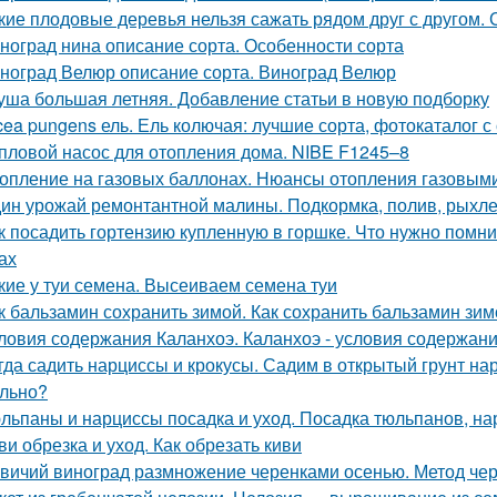
кие плодовые деревья нельзя сажать рядом друг с другом.
ноград нина описание сорта. Особенности сорта
ноград Велюр описание сорта. Виноград Велюр
уша большая летняя. Добавление статьи в новую подборку
cea pungens ель. Ель колючая: лучшие сорта, фотокаталог 
пловой насос для отопления дома. NIBE F1245–8
опление на газовых баллонах. Нюансы отопления газовым
ин урожай ремонтантной малины. Подкормка, полив, рыхле
к посадить гортензию купленную в горшке. Что нужно помн
ах
кие у туи семена. Высеиваем семена туи
к бальзамин сохранить зимой. Как сохранить бальзамин зим
ловия содержания Каланхоэ. Каланхоэ - условия содержани
гда садить нарциссы и крокусы. Садим в открытый грунт на
льно?
льпаны и нарциссы посадка и уход. Посадка тюльпанов, на
ви обрезка и уход. Как обрезать киви
вичий виноград размножение черенками осенью. Метод че