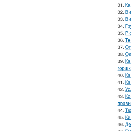
31.
Ка
32.
Ви
33.
Ви
34.
Гр
35.
Pi
36.
Те
37.
От
38.
Од
39.
Ка
горшк
40.
Ка
41.
Ка
42.
Ус
43.
Ко
прави
44.
Тю
45.
Ки
46.
Де