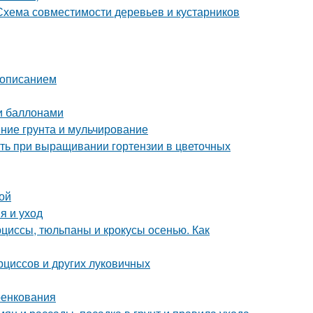
 Схема совместимости деревьев и кустарников
с описанием
и баллонами
ние грунта и мульчирование
ить при выращивании гортензии в цветочных
ой
я и уход
рциссы, тюльпаны и крокусы осенью. Как
рциссов и других луковичных
ренкования