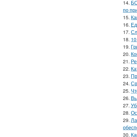
14.
БО
по пр
15.
Ка
16.
Ед
17.
Сл
18.
10
19.
Гр
20.
Ко
21.
Ре
22.
Ка
23.
Пр
24.
Ср
25.
Чт
26.
Вы
27.
Уб
28.
Ос
29.
Ла
обесп
30.
Ка