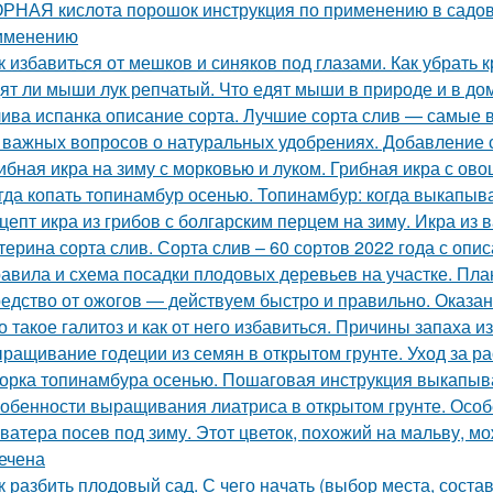
РНАЯ кислота порошок инструкция по применению в садово
именению
к избавиться от мешков и синяков под глазами. Как убрать 
ят ли мыши лук репчатый. Что едят мыши в природе и в д
ива испанка описание сорта. Лучшие сорта слив — самые 
 важных вопросов о натуральных удобрениях. Добавление 
ибная икра на зиму с морковью и луком. Грибная икра с ов
гда копать топинамбур осенью. Топинамбур: когда выкапыв
цепт икра из грибов с болгарским перцем на зиму. Икра из 
терина сорта слив. Сорта слив – 60 сортов 2022 года с опи
авила и схема посадки плодовых деревьев на участке. Пла
едство от ожогов ― действуем быстро и правильно. Оказа
о такое галитоз и как от него избавиться. Причины запаха из
ращивание годеции из семян в открытом грунте. Уход за ра
орка топинамбура осенью. Пошаговая инструкция выкапыв
обенности выращивания лиатриса в открытом грунте. Особ
ватера посев под зиму. Этот цветок, похожий на мальву, мо
ечена
к разбить плодовый сад. С чего начать (выбор места, соста