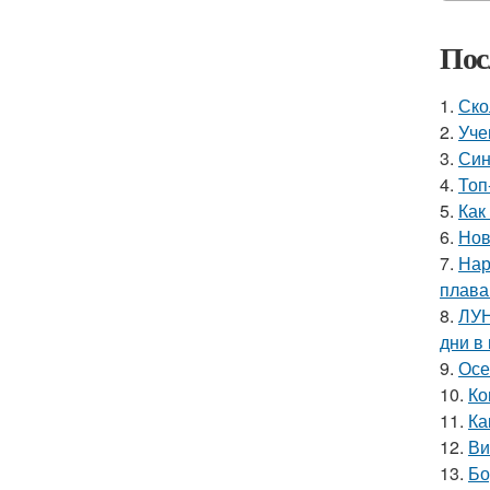
Пос
1.
Ско
2.
Уче
3.
Син
4.
Топ
5.
Как
6.
Нов
7.
Нар
плава
8.
ЛУН
дни в
9.
Осе
10.
Ко
11.
Ка
12.
Ви
13.
Бо