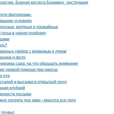
дстве. Борная кислота Боримед : инструкция
круги филлерами.
омашних условиях
вкусные, крупные и урожайные
статьи в новую подборку
ощами
ать?
вареных грибов с морковью и луком
санием и фото
нировка сада: на что обращать внимание
ние первой помощи при ожогах
о рта
ссадой и высадка в открытый грунт
ания клубней
енности посадки
жно посеять под зиму –красота все лето
в почвы)