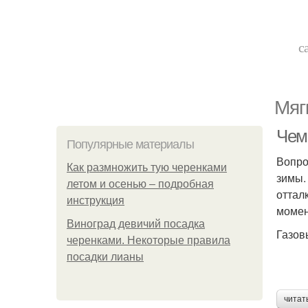
с
Мяг
Чем
Популярные материалы
Вопро
Как размножить тую черенками
зимы.
летом и осенью – подробная
оттал
инструкция
момен
Виноград девичий посадка
Газов
черенками. Некоторые правила
посадки лианы
читат