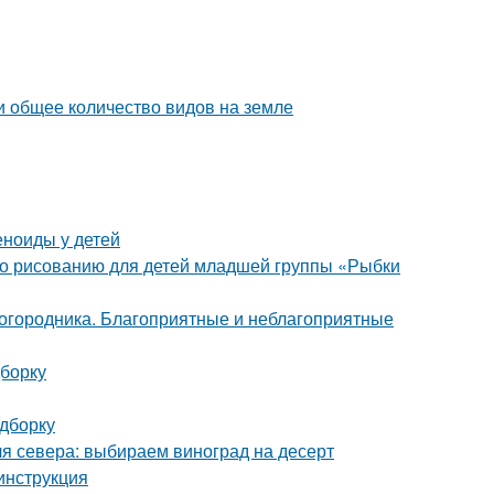
и общее количество видов на земле
еноиды у детей
 по рисованию для детей младшей группы «Рыбки
городника. Благоприятные и неблагоприятные
дборку
одборку
я севера: выбираем виноград на десерт
 инструкция