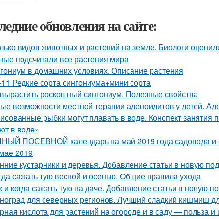
ледние обновления на сайте:
лько видов животных и растений на земле. Биологи оценил
ные подсчитали все растения мира
гониум в домашних условиях. Описание растения
-11 Редкие сорта сингониума+мини сорта
 вырастить роскошный сингониум. Полезные свойства
ые возможности местной терапии аденоидитов у детей. Ад
исованные рыбки могут плавать в воде. Конспект занятия
ют в воде»
НЫЙ ПОСЕВНОЙ календарь на май 2019 года садовода и о
 мае 2019
нние кустарники и деревья. Добавление статьи в новую по
гда сажать тую весной и осенью. Общие правила ухода
к и когда сажать тую на даче. Добавление статьи в новую п
ноград для северных регионов. Лучший сладкий кишмиш дл
рная кислота для растений на огороде и в саду — польза и