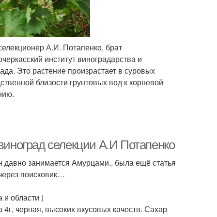
селекционер А.И. Потапенко, брат
очеркасский институт виноградарства и
ада. Это растение произрастает в суровых
ственной близости грунтовых вод к корневой
нию.
 виноград селекции А.И Потапенко
он давно занимается Амурцами.. была ещё статья
 через поисковик…
 и области )
, черная, высоких вкусовых качеств. Сахар