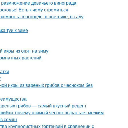
 размножение девичьего винограда
сковье! Есть к чему стремиться
омпоста в огороде, в цветнике, в саду
ка туи к зиме
й икры из опят на зиму
комнатных растений
атки
у
ной икры из вареных грибов с чесноком без
преимущества
 вареных грибов — самый вкусный рецепт
ошибки: почему озимый чеснок вырастает мелким
из семян
тва крупнолистных гортензий в сравнении с