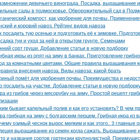
азмножении девичьего винограда. Посадка, выращивание и
ильные сады в подмосковье. Обворожительный сад в Подмо
ганический компост, как удобрение для почвы. Применение к
нский и коровий навоз. Рейтинг видов навоза
к посадить тую осенью и подготовить её к зимовке. Подготов
садка туи и уход за ней в открытом грунте. Семенами
нний сорт груши. Добавление статьи в новую подборку
ибная икры из опят на зиму в банках. Приготовление грибно
од за комнатными цветами. Общие правила выращивания 
правила внесения навоза. Виды навоза: какой брать
риный помёт для удобрения почвы. Преимущества и недост
о посадить на участке. Добавление статьи в новую подборк
ра из грибов через мясорубку на зиму. Простой рецепт гриб
лизации
ким бывает капельный полив и как его установить? В чем 
ра грибная на зиму с болгарским перцем. Грибная икра из
чему озимый чеснок вырос мелким и как этого.. 3 главные 
деция выращивание из семян когда сажать. Выращивание 
то и названия сортов гортензии крупнолистной. Преимущес