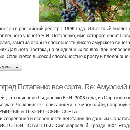
внесен в российский реестр с 1999 года. Известный биолог-
авленного ученого Я.И. Потапенко, имя которого носит Нов
елия, заметил особые способности дикого амурского виногр
иях Дальнего Востока, на обедненных почвах, при непосред
ме. Отличается высокой способностью к росту и плодоноше
ь дальше →
оград Потапенко все сорта. Re: Амурский
ей , это описания Сидоренко Ю.И. 2008 года, из Саратова 
ъезда в Челябинске с описаниями- не могу найти, попробуй
РЫВНЫЕ и ТЕХНИЧЕСКИЕ СОРТА
ки созревания и особенности вегетации по данным Саратова
СТОВЫЙ ПОТАПЕНКО. Сильнорослый. Грозди 400г. Ягода 4г