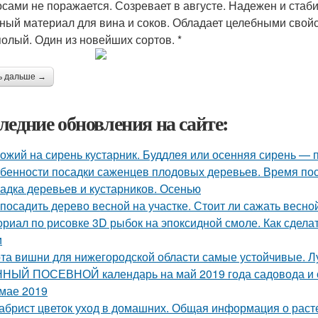
осами не поражается. Созревает в августе. Надежен и стаб
ный материал для вина и соков. Обладает целебными свойст
олый. Один из новейших сортов. *
ь дальше →
ледние обновления на сайте:
ожий на сирень кустарник. Буддлея или осенняя сирень —
бенности посадки саженцев плодовых деревьев. Время по
адка деревьев и кустарников. Осенью
 посадить дерево весной на участке. Стоит ли сажать весно
ориал по рисовке 3D рыбок на эпоксидной смоле. Как сдела
и
та вишни для нижегородской области самые устойчивые. 
НЫЙ ПОСЕВНОЙ календарь на май 2019 года садовода и о
 мае 2019
абрист цветок уход в домашних. Общая информация о раст