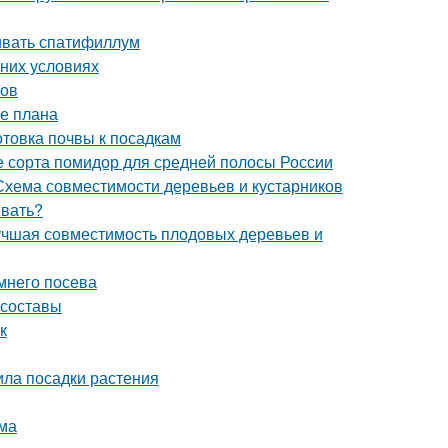
ивать спатифиллум
шних условиях
ров
ие плана
отовка почвы к посадкам
 сорта помидор для средней полосы России
 Схема совместимости деревьев и кустарников
ивать?
лучшая совместимость плодовых деревьев и
мнего посева
 составы
к
ила посадки растения
ома