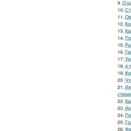
9.
О р
10.
Ст
11.
Ор
12.
Ко
13.
Ка
14.
По
15.
Ра
16.
Гр
17.
Ух
18.
4 
19.
Ку
20.
Чт
21.
Ик
стери
22.
Ка
23.
Ик
24.
По
25.
Го
26.
Фо