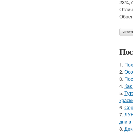
23%, 
Отлич
Обоеп
читат
Пос
1.
Пох
2.
Осо
3.
Пос
4.
Как
5.
Тут
краск
6.
Сор
7.
ЛУН
дни в
8.
Дек