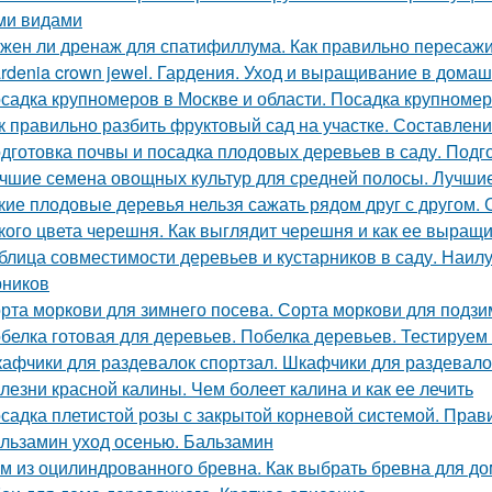
ми видами
жен ли дренаж для спатифиллума. Как правильно пересаж
rdenia crown jewel. Гардения. Уход и выращивание в дома
садка крупномеров в Москве и области. Посадка крупноме
к правильно разбить фруктовый сад на участке. Составлен
дготовка почвы и посадка плодовых деревьев в саду. Подг
чшие семена овощных культур для средней полосы. Лучшие
кие плодовые деревья нельзя сажать рядом друг с другом.
кого цвета черешня. Как выглядит черешня и как ее выращ
блица совместимости деревьев и кустарников в саду. Наи
рников
рта моркови для зимнего посева. Сорта моркови для подзи
белка готовая для деревьев. Побелка деревьев. Тестируем
афчики для раздевалок спортзал. Шкафчики для раздевало
лезни красной калины. Чем болеет калина и как ее лечить
садка плетистой розы с закрытой корневой системой. Прав
льзамин уход осенью. Бальзамин
м из оцилиндрованного бревна. Как выбрать бревна для д