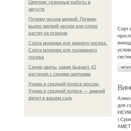
Цветник: сезонные работы в
августе
Почему чеснок мелкий. Почему
вырос мелкий чеснок или плохо
Сорт 
растет на огороде
просл
винод
Сорта моркови для зимнего посева.
услов
Сорта моркови для подзимнего
систе
посева
Синие цветы, какие бывают. 42
читат
растения с синими цветками
Хурма в средней полосе россии.
Вин
Хурма в средней полосе — зимний
Алекс
фрукт в вашем саду
для с
НЕУК
( Сро
АМЕТИ