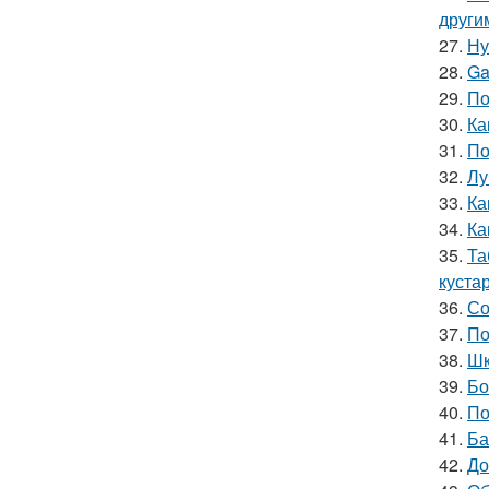
други
27.
Ну
28.
Ga
29.
По
30.
Ка
31.
По
32.
Лу
33.
Ка
34.
Ка
35.
Та
куста
36.
Со
37.
По
38.
Шк
39.
Бо
40.
По
41.
Ба
42.
До