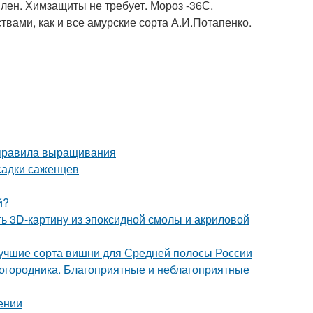
илен. Химзащиты не требует. Мороз -36С.
вами, как и все амурские сорта А.И.Потапенко.
 правила выращивания
садки саженцев
й?
ть 3D-картину из эпоксидной смолы и акриловой
Лучшие сорта вишни для Средней полосы России
городника. Благоприятные и неблагоприятные
ении