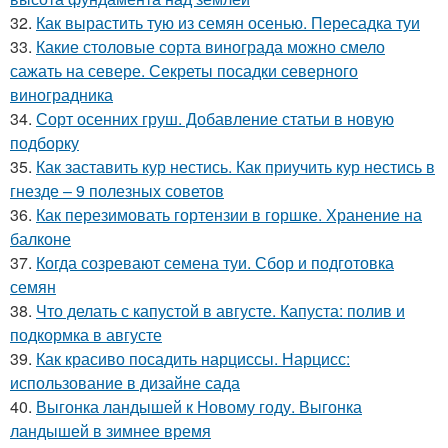
32.
Как вырастить тую из семян осенью. Пересадка туи
33.
Какие столовые сорта винограда можно смело
сажать на севере. Секреты посадки северного
виноградника
34.
Сорт осенних груш. Добавление статьи в новую
подборку
35.
Как заставить кур нестись. Как приучить кур нестись в
гнезде – 9 полезных советов
36.
Как перезимовать гортензии в горшке. Хранение на
балконе
37.
Когда созревают семена туи. Сбор и подготовка
семян
38.
Что делать с капустой в августе. Капуста: полив и
подкормка в августе
39.
Как красиво посадить нарциссы. Нарцисс:
использование в дизайне сада
40.
Выгонка ландышей к Новому году. Выгонка
ландышей в зимнее время