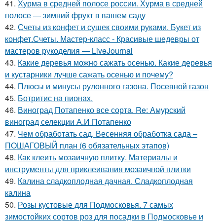
41.
Хурма в средней полосе россии. Хурма в средней
полосе — зимний фрукт в вашем саду
42.
Счеты из конфет и сушек своими руками. Букет из
конфет.Счеты. Мастер-класс - Красивые шедевры от
мастеров рукоделия — LiveJournal
43.
Какие деревья можно сажать осенью. Какие деревья
и кустарники лучше сажать осенью и почему?
44.
Плюсы и минусы рулонного газона. Посевной газон
45.
Ботритис на пионах.
46.
Виноград Потапенко все сорта. Re: Амурский
виноград селекции А.И Потапенко
47.
Чем обработать сад. Весенняя обработка сада –
ПОШАГОВЫЙ план (6 обязательных этапов)
48.
Как клеить мозаичную плитку. Материалы и
инструменты для приклеивания мозаичной плитки
49.
Калина сладкоплодная дачная. Сладкоплодная
калина
50.
Розы кустовые для Подмосковья. 7 самых
зимостойких сортов роз для посадки в Подмосковье и