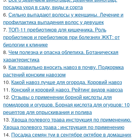
посадка уход в саду, виды и сорта
6.
Сильно выпадают волосы у женщины. Лечение и
профилактика выпадения волос у девушек
7.
ТОП-11 пребиотиков для кишечника. Роль
пробиотиков и пребиотиков при болезнях ЖКТ: от
биологии к клинике
8.
Чем полезна и опасна облепиха. Ботаническая
характеристика
9.
Как правильно вносить навоз в почву. Подкормка
растений конским навозом
10.
Какой навоз лучше для огорода. Коровий навоз
11.
Конский и коровий навоз. Рейтинг видов навоза
12.
Отзывы о применении борной кислоты для
помидоров и огурцов. Борная кислота для огурцов: 10
рецептов для опрыскивания и полива
13.
Хвоща полевого трава инструкция по применению.
Хвоща полевого трава : инструкция по применению
14.
Посадка семян туи в сентябре октябре в домашних