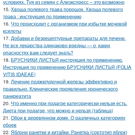
условиях. Туя из семян с Алиэкспресс – это возможно
15.
Хвоща полевого трава порошок. Хвоща полевого
трава : инструкция по применению
16.
Что происходит с организмом при избытке мочевой
ксилоты
17.
Добавки и безрецептурные препараты для печени.
Не все лекарства одинаково вредны — о, каких
опасностях вам следует знать?
18.
БРУСНИКИ ЛИСТЬЯ инструкция по применению.
Инструкция по применению БРУСНИКИ ЛИСТЬЯ (FOLIA
VITIS IDAEAE)
19.
Лечение поджелудочной железы эффективно и
правильно. Клинические проявления хронического
панкреатита
20.
Что именно при подагре категорически нельзя есть.
Диета при подагре, что можно и нельзя (таблица)
21.
Обои в деревянном доме. О различных категориях
обоев
22.
Яблони ранетки и китайки. Ранетка (сортотип яблок)