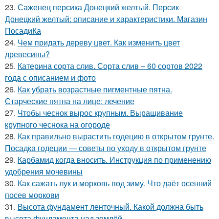
23.
Саженец персика Донецкий желтый. Персик
Донецкий желтый: описание и характеристики. Магазин
ПосадиКа
24.
Чем придать дереву цвет. Как изменить цвет
древесины?
25.
Катерина сорта слив. Сорта слив – 60 сортов 2022
года с описанием и фото
26.
Как убрать возрастные пигментные пятна.
Старческие пятна на лице: лечение
27.
Чтобы чеснок вырос крупным. Выращивание
крупного чеснока на огороде
28.
Как правильно вырастить годецию в открытом грунте.
Посадка годеции — советы по уходу в открытом грунте
29.
Карбамид когда вносить. Инструкция по применению
удобрения мочевины
30.
Как сажать лук и морковь под зиму. Что даёт осенний
посев моркови
31.
Высота фундамент ленточный. Какой должна быть
высота фундамента над землёй