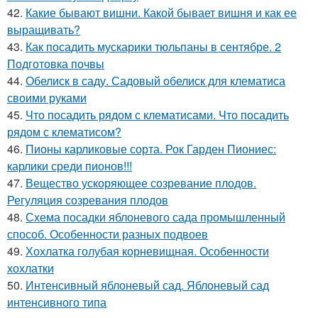
42.
Какие бывают вишни. Какой бывает вишня и как ее
выращивать?
43.
Как посадить мускарики тюльпаны в сентябре. 2
Подготовка почвы
44.
Обелиск в саду. Садовый обелиск для клематиса
своими руками
45.
Что посадить рядом с клематисами. Что посадить
рядом с клематисом?
46.
Пионы карликовые сорта. Рок Гарден Пиониес:
карлики среди пионов!!!
47.
Вещество ускоряющее созревание плодов.
Регуляция созревания плодов
48.
Схема посадки яблоневого сада промышленный
способ. Особенности разных подвоев
49.
Хохлатка голубая корневищная. Особенности
хохлатки
50.
Интенсивный яблоневый сад. Яблоневый сад
интенсивного типа