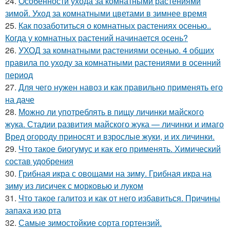
24.
Особенности ухода за комнатными растениями
зимой. Уход за комнатными цветами в зимнее время
25.
Как позаботиться о комнатных растениях осенью..
Когда у комнатных растений начинается осень?
26.
УХОД за комнатными растениями осенью. 4 общих
правила по уходу за комнатными растениями в осенний
период
27.
Для чего нужен навоз и как правильно применять его
на даче
28.
Можно ли употреблять в пищу личинки майского
жука. Стадии развития майского жука — личинки и имаго
Вред огороду приносят и взрослые жуки, и их личинки.
29.
Что такое биогумус и как его применять. Химический
состав удобрения
30.
Грибная икра с овощами на зиму. Грибная икра на
зиму из лисичек с морковью и луком
31.
Что такое галитоз и как от него избавиться. Причины
запаха изо рта
32.
Самые зимостойкие сорта гортензий.