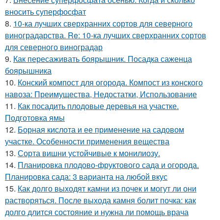
вносить суперфосфат
8.
10-ка лучших сверхранних сортов для северного
виноградарства. Re: 10-ка лучших сверхранних сортов
для северного виноградар
9.
Как пересаживать боярышник. Посадка саженца
боярышника
10.
Конский компост для огорода. Компост из конского
навоза: Преимущества, Недостатки, Использование
11.
Как посадить плодовые деревья на участке.
Подготовка ямы
12.
Борная кислота и ее применение на садовом
участке. Особенности применения вещества
13.
Сорта вишни устойчивые к монилиозу.
14.
Планировка плодово-фруктового сада и огорода.
Планировка сада: 3 варианта на любой вкус
15.
Как долго выходят камни из почек и могут ли они
растворяться. После выхода камня болит почка: как
долго длится состояние и нужна ли помощь врача