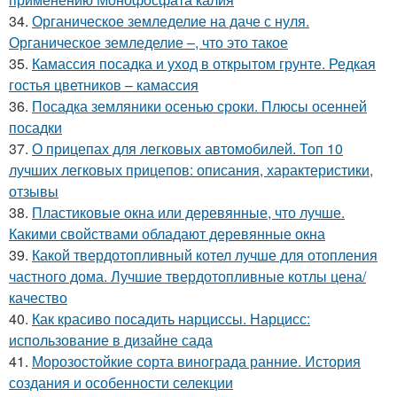
34.
Органическое земледелие на даче с нуля.
Органическое земледелие –, что это такое
35.
Камассия посадка и уход в открытом грунте. Редкая
гостья цветников – камассия
36.
Посадка земляники осенью сроки. Плюсы осенней
посадки
37.
О прицепах для легковых автомобилей. Топ 10
лучших легковых прицепов: описания, характеристики,
отзывы
38.
Пластиковые окна или деревянные, что лучше.
Какими свойствами обладают деревянные окна
39.
Какой твердотопливный котел лучше для отопления
частного дома. Лучшие твердотопливные котлы цена/
качество
40.
Как красиво посадить нарциссы. Нарцисс:
использование в дизайне сада
41.
Морозостойкие сорта винограда ранние. История
создания и особенности селекции