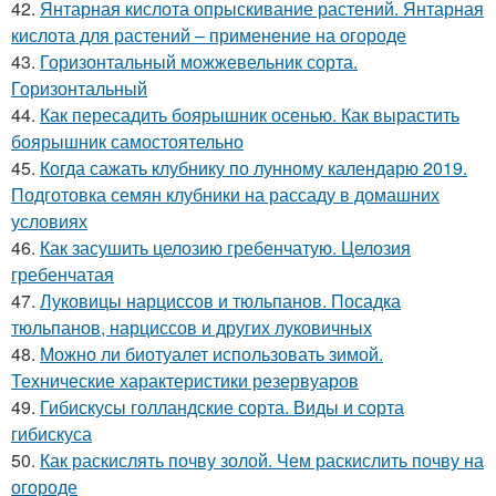
42.
Янтарная кислота опрыскивание растений. Янтарная
кислота для растений – применение на огороде
43.
Горизонтальный можжевельник сорта.
Горизонтальный
44.
Как пересадить боярышник осенью. Как вырастить
боярышник самостоятельно
45.
Когда сажать клубнику по лунному календарю 2019.
Подготовка семян клубники на рассаду в домашних
условиях
46.
Как засушить целозию гребенчатую. Целозия
гребенчатая
47.
Луковицы нарциссов и тюльпанов. Посадка
тюльпанов, нарциссов и других луковичных
48.
Можно ли биотуалет использовать зимой.
Технические характеристики резервуаров
49.
Гибискусы голландские сорта. Виды и сорта
гибискуса
50.
Как раскислять почву золой. Чем раскислить почву на
огороде