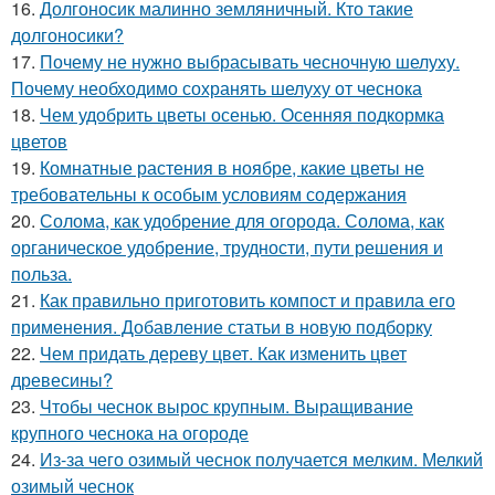
16.
Долгоносик малинно земляничный. Кто такие
долгоносики?
17.
Почему не нужно выбрасывать чесночную шелуху.
Почему необходимо сохранять шелуху от чеснока
18.
Чем удобрить цветы осенью. Осенняя подкормка
цветов
19.
Комнатные растения в ноябре, какие цветы не
требовательны к особым условиям содержания
20.
Солома, как удобрение для огорода. Солома, как
органическое удобрение, трудности, пути решения и
польза.
21.
Как правильно приготовить компост и правила его
применения. Добавление статьи в новую подборку
22.
Чем придать дереву цвет. Как изменить цвет
древесины?
23.
Чтобы чеснок вырос крупным. Выращивание
крупного чеснока на огороде
24.
Из-за чего озимый чеснок получается мелким. Мелкий
озимый чеснок