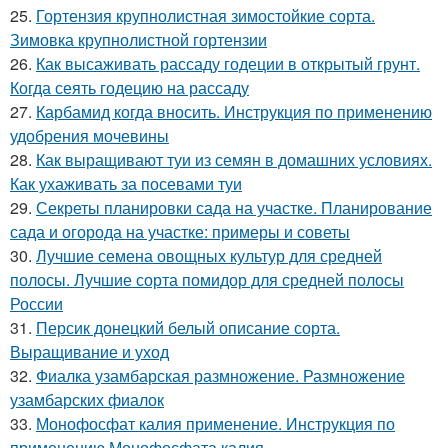
25.
Гортензия крупнолистная зимостойкие сорта.
Зимовка крупнолистной гортензии
26.
Как высаживать рассаду годеции в открытый грунт.
Когда сеять годецию на рассаду
27.
Карбамид когда вносить. Инструкция по применению
удобрения мочевины
28.
Как выращивают туи из семян в домашних условиях.
Как ухаживать за посевами туи
29.
Секреты планировки сада на участке. Планирование
сада и огорода на участке: примеры и советы
30.
Лучшие семена овощных культур для средней
полосы. Лучшие сорта помидор для средней полосы
России
31.
Персик донецкий белый описание сорта.
Выращивание и уход
32.
Фиалка узамбарская размножение. Размножение
узамбарских фиалок
33.
Монофосфат калия применение. Инструкция по
применению Монофосфата калия