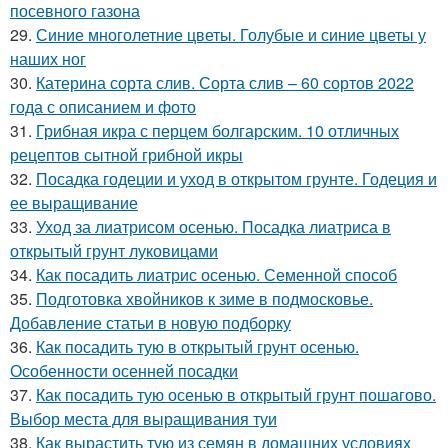
посевного газона
29.
Синие многолетние цветы. Голубые и синие цветы у
наших ног
30.
Катерина сорта слив. Сорта слив – 60 сортов 2022
года с описанием и фото
31.
Грибная икра с перцем болгарским. 10 отличных
рецептов сытной грибной икры
32.
Посадка годеции и уход в открытом грунте. Годеция и
ее выращивание
33.
Уход за лиатрисом осенью. Посадка лиатриса в
открытый грунт луковицами
34.
Как посадить лиатрис осенью. Семенной способ
35.
Подготовка хвойников к зиме в подмосковье.
Добавление статьи в новую подборку
36.
Как посадить тую в открытый грунт осенью.
Особенности осенней посадки
37.
Как посадить тую осенью в открытый грунт пошагово.
Выбор места для выращивания туи
38.
Как вырастить тую из семян в домашних условиях