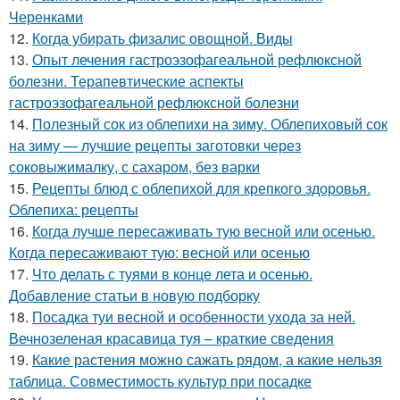
Черенками
12.
Когда убирать физалис овощной. Виды
13.
Опыт лечения гастроэзофагеальной рефлюксной
болезни. Терапевтические аспекты
гастроэзофагеальной рефлюксной болезни
14.
Полезный сок из облепихи на зиму. Облепиховый сок
на зиму — лучшие рецепты заготовки через
соковыжималку, с сахаром, без варки
15.
Рецепты блюд с облепихой для крепкого здоровья.
Облепиха: рецепты
16.
Когда лучше пересаживать тую весной или осенью.
Когда пересаживают тую: весной или осенью
17.
Что делать с туями в конце лета и осенью.
Добавление статьи в новую подборку
18.
Посадка туи весной и особенности ухода за ней.
Вечнозеленая красавица туя – краткие сведения
19.
Какие растения можно сажать рядом, а какие нельзя
таблица. Совместимость культур при посадке