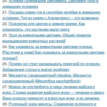
20.
Условия содержания цикламена. Цикламен уход в
домашних условиях
21.
Посадка семян туи в сентябре октябре в домашних
условиях. Туя из семян с Алиэкспресс – это возможно
22.
Подсветка для цветов в зимнее время. Как
определить, что растению мало света
23.
Уход за комнатными цветами. Общие правила
выращивания комнатных растений
24.
Как ухаживать за комнатными цветами осенью.
[Растения в доме] Как ухаживать за комнатными цветами
осенью?
25.
Почему не стоит раскидывать перегной по огороду.
Добавление статьи в новую подборку
26.
Мискантус сахароцветный robustus. Мискантус
сахароцветковый (Miscanthus sacchariflonis)
27.
Можно ли употреблять в пищу личинки майского
жука. Стадии развития майского жука — личинки и имаго
Вред огороду приносят и взрослые жуки, и их личинки.
28.
Рулонный газон минусы. Сравнение рулонного и