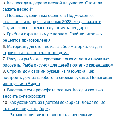
3.
Как посадить дерево весной на участке. Стоит ли
сажать весной?
4.
Посадка луковичных осенью в Подмосковье.
Тюльпаны и нарциссы осенью 2022: когда сажать в
Подмосковье, согласно лунному календарю
5.
Грибная икра на зиму с перцем. Грибная икра – 5
рецептов приготовления
6.
Материал для стен дома. Выбор материалов для
строительства стен частного дома
7.
Рисунки рыбы для срисовки помогут детям научиться
рисовать. Рыба рисунок для детей поэтапно карандашом
8.
Строим дом своими руками из газоблока. Как
построить дом из газобетона своими руками: Пошаговая
инструкция +Видео
9.
Внесение суперфосфата осенью. Когда и сколько
вносить суперфосфат
10.
Как ухаживать за цветком декабрист. Добавление
статьи в новую подборку
11.
Размножение дикого винограда черенками.