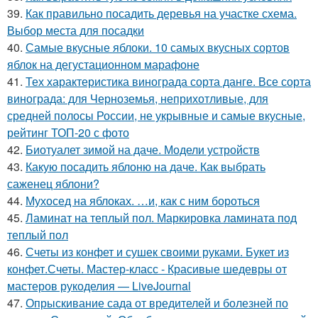
39.
Как правильно посадить деревья на участке схема.
Выбор места для посадки
40.
Самые вкусные яблоки. 10 самых вкусных сортов
яблок на дегустационном марафоне
41.
Тех характеристика винограда сорта данге. Все сорта
винограда: для Черноземья, неприхотливые, для
средней полосы России, не укрывные и самые вкусные,
рейтинг ТОП-20 с фото
42.
Биотуалет зимой на даче. Модели устройств
43.
Какую посадить яблоню на даче. Как выбрать
саженец яблони?
44.
Мухосед на яблоках. …и, как с ним бороться
45.
Ламинат на теплый пол. Маркировка ламината под
теплый пол
46.
Счеты из конфет и сушек своими руками. Букет из
конфет.Счеты. Мастер-класс - Красивые шедевры от
мастеров рукоделия — LiveJournal
47.
Опрыскивание сада от вредителей и болезней по