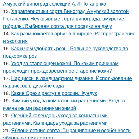
Амурский виноград селекции А.И Потапенко
13.
Характеристики сорта Виноград Амурский золотой
Потапенко. Неукрывные сорта винограда: амурские
гибриды. Выбираем сорта для посадки на дачу
14.
Как размножается арбуз в природе. Распространение
и экология
15.
Как и чем удобрять розы. Большое руководство по
подкормке роз
16.
Уход за стареющей кожей. По каким причинам
происходит преждевременное старение кожи?
17.
Нарциссы в ландшафтном дизайне. Использование
нарциссов в дизайне сада
18.
Какие Орехи растут в россии. Фундук
19.
Зимний уход за комнатными растениями. Уход за
комнатными растениями зимой
20.
Осенний календарь ухода за комнатными
растениями. Календарь ухода за растениями
21.
Яблони летние сорта. Выращивание и особенности
яблонь летних сортов