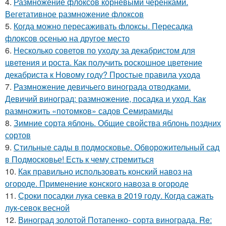
4.
Размножение флоксов корневыми черенками.
Вегетативное размножение флоксов
5.
Когда можно пересаживать флоксы. Пересадка
флоксов осенью на другое место
6.
Несколько советов по уходу за декабристом для
цветения и роста. Как получить роскошное цветение
декабриста к Новому году? Простые правила ухода
7.
Размножение девичьего винограда отводками.
Девичий виноград: размножение, посадка и уход. Как
размножить «потомков» садов Семирамиды
8.
Зимние сорта яблонь. Общие свойства яблонь поздних
сортов
9.
Стильные сады в подмосковье. Обворожительный сад
в Подмосковье! Есть к чему стремиться
10.
Как правильно использовать конский навоз на
огороде. Применение конского навоза в огороде
11.
Сроки посадки лука севка в 2019 году. Когда сажать
лук-севок весной
12.
Виноград золотой Потапенко- сорта винограда. Re: