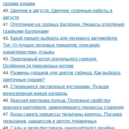
своими руками
40.
Цветник в августе. Цветник: сезонные работы в
августе
41.
Отопление на газовых баллонах. Нюансы отопления
газовыми баллонами
42.
Какой прицеп выбрать для легкового автомобиля.
Топ 10 лучших легковых прицепов: описания,
характеристики, отзывы
43.
Пиролизный котел длительного горения.
Особенности пиролизных котлов
44.
Размеры горшков для цветов таблица. Как выбрать
цветочные горшки?
45.
Стелющиеся лиственные кустарники. Лучшая
вечнозеленая живая изгородь
46.
Красная картошка польза. Полезные свойства
красного картофеля, замедляющего процессы старения
47.
Когда сажать нарциссы тюльпаны крокусы. Посадка
тюльпанов, нарциссов и других луковичных
48.
Сады и люди фестиваль ландшафтного дизайна