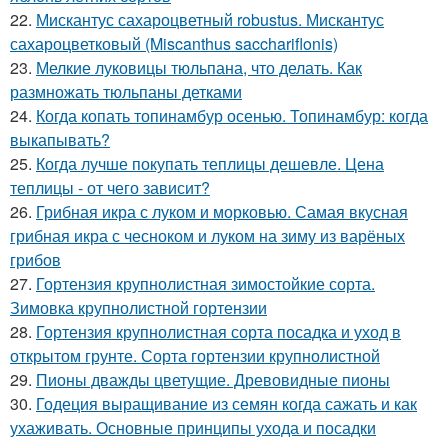
22.
Мискантус сахароцветный robustus. Мискантус
сахароцветковый (Miscanthus sacchariflonis)
23.
Мелкие луковицы тюльпана, что делать. Как
размножать тюльпаны детками
24.
Когда копать топинамбур осенью. Топинамбур: когда
выкапывать?
25.
Когда лучше покупать теплицы дешевле. Цена
теплицы - от чего зависит?
26.
Грибная икра с луком и морковью. Самая вкусная
грибная икра с чесноком и луком на зиму из варёных
грибов
27.
Гортензия крупнолистная зимостойкие сорта.
Зимовка крупнолистной гортензии
28.
Гортензия крупнолистная сорта посадка и уход в
открытом грунте. Сорта гортензии крупнолистной
29.
Пионы дважды цветущие. Древовидные пионы
30.
Годеция выращивание из семян когда сажать и как
ухаживать. Основные принципы ухода и посадки