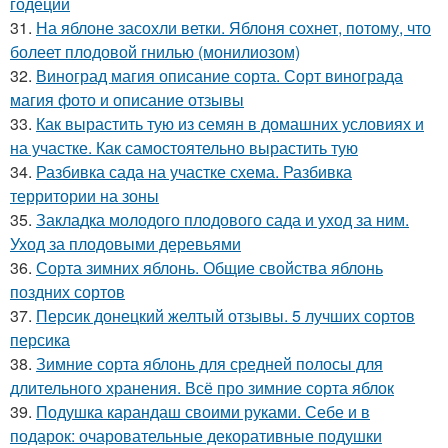
годеции
31.
На яблоне засохли ветки. Яблоня сохнет, потому, что
болеет плодовой гнилью (монилиозом)
32.
Виноград магия описание сорта. Сорт винограда
магия фото и описание отзывы
33.
Как вырастить тую из семян в домашних условиях и
на участке. Как самостоятельно вырастить тую
34.
Разбивка сада на участке схема. Разбивка
территории на зоны
35.
Закладка молодого плодового сада и уход за ним.
Уход за плодовыми деревьями
36.
Сорта зимних яблонь. Общие свойства яблонь
поздних сортов
37.
Персик донецкий желтый отзывы. 5 лучших сортов
персика
38.
Зимние сорта яблонь для средней полосы для
длительного хранения. Всё про зимние сорта яблок
39.
Подушка карандаш своими руками. Себе и в
подарок: очаровательные декоративные подушки