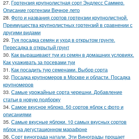
27.
Гортензия крупнолистная сорт Эндлесс Саммер.
Описание гортензии Вечное лето
28.
Фото и названия сортов гортензии крупнолистной.
Преимущества крупнолистных гортензий в сравнении с
другими видами
29.
Туя посадка семян и уход в открытом грунте.
Пересадка в открытый грунт
30.
Как выращивают туи из семян в домашних условиях.
Как ухаживать за посевами туи
31.
Как посадить тую семенами. Выбор сорта
32.
Посадка крупномеров в Москве и области. Посадка
крупномеров
33.
Самые урожайные сорта черешни. Добавление
статьи в новую подборку
34.
Самое вкусное яблоко. 50 сортов яблок с фото и
описаниями
35.
Самые вкусные яблоки. 10 самых вкусных сортов
яблок на дегустационном марафоне
36.
Сорт винограда натали. Эти Винограды прощает