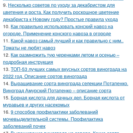
9.
Несколько советов по уходу за декабристом для
цветения и роста. Как получить роскошное цветение
декабриста к Новому году? Простые правила ухода
10.
Как правильно использовать конский навоз на
огороде. Применение конского навоза в огороде
11.
Какой навоз самый лучший и как правильно с ним..
Томаты не любят навоз
12.
Как размножить тую черенками летом и осенью –
подробная инструкция
13.
ТОП-53 лучших самых вкусных сортов винограда на
2022 год. Описание сортов винограда
14.
Выращивание сорта винограда селекции Потапенко.
Виноград Амурский Потапенко – описание сорта
15.
Борная кислота для дачных дел. Борная кислота от
муравьев и других насекомых
16.
9 способов профилактики заболеваний
мочевыделительной системы. Профилактика
заболеваний почек