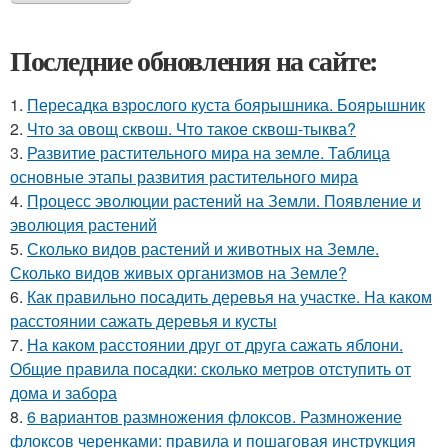
Последние обновления на сайте:
1.
Пересадка взрослого куста боярышника. Боярышник
2.
Что за овощ сквош. Что такое сквош-тыква?
3.
Развитие растительного мира на земле. Таблица
основные этапы развития растительного мира
4.
Процесс эволюции растений на Земли. Появление и
эволюция растений
5.
Сколько видов растений и животных на Земле.
Сколько видов живых организмов на Земле?
6.
Как правильно посадить деревья на участке. На каком
расстоянии сажать деревья и кусты
7.
На каком расстоянии друг от друга сажать яблони.
Общие правила посадки: сколько метров отступить от
дома и забора
8.
6 вариантов размножения флоксов. Размножение
флоксов черенками: правила и пошаговая инструкция