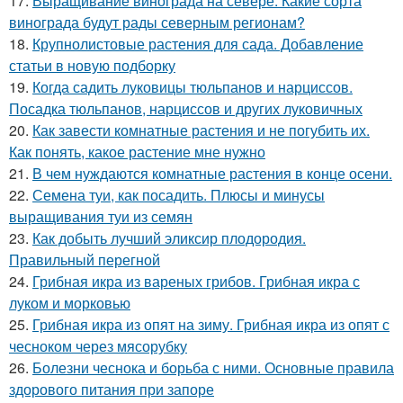
17.
Выращивание винограда на севере. Какие сорта
винограда будут рады северным регионам?
18.
Крупнолистовые растения для сада. Добавление
статьи в новую подборку
19.
Когда садить луковицы тюльпанов и нарциссов.
Посадка тюльпанов, нарциссов и других луковичных
20.
Как завести комнатные растения и не погубить их.
Как понять, какое растение мне нужно
21.
В чем нуждаются комнатные растения в конце осени.
22.
Семена туи, как посадить. Плюсы и минусы
выращивания туи из семян
23.
Как добыть лучший эликсир плодородия.
Правильный перегной
24.
Грибная икра из вареных грибов. Грибная икра с
луком и морковью
25.
Грибная икра из опят на зиму. Грибная икра из опят с
чесноком через мясорубку
26.
Болезни чеснока и борьба с ними. Основные правила
здорового питания при запоре