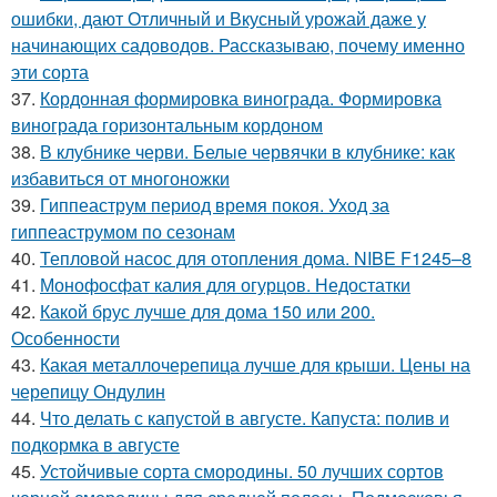
ошибки, дают Отличный и Вкусный урожай даже у
начинающих садоводов. Рассказываю, почему именно
эти сорта
37.
Кордонная формировка винограда. Формировка
винограда горизонтальным кордоном
38.
В клубнике черви. Белые червячки в клубнике: как
избавиться от многоножки
39.
Гиппеаструм период время покоя. Уход за
гиппеаструмом по сезонам
40.
Тепловой насос для отопления дома. NIBE F1245–8
41.
Монофосфат калия для огурцов. Недостатки
42.
Какой брус лучше для дома 150 или 200.
Особенности
43.
Какая металлочерепица лучше для крыши. Цены на
черепицу Ондулин
44.
Что делать с капустой в августе. Капуста: полив и
подкормка в августе
45.
Устойчивые сорта смородины. 50 лучших сортов