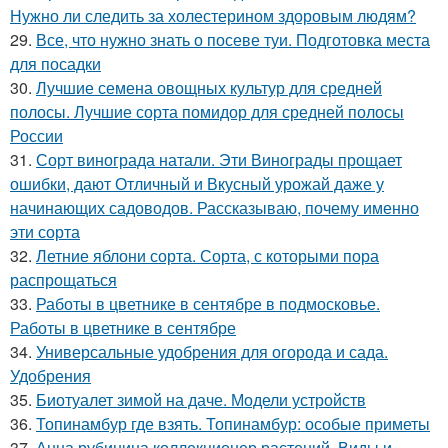
Нужно ли следить за холестерином здоровым людям?
29.
Все, что нужно знать о посеве туи. Подготовка места
для посадки
30.
Лучшие семена овощных культур для средней
полосы. Лучшие сорта помидор для средней полосы
России
31.
Сорт винограда натали. Эти Винограды прощает
ошибки, дают Отличный и Вкусный урожай даже у
начинающих садоводов. Рассказываю, почему именно
эти сорта
32.
Летние яблони сорта. Сорта, с которыми пора
распрощаться
33.
Работы в цветнике в сентябре в подмосковье.
Работы в цветнике в сентябре
34.
Универсальные удобрения для огорода и сада.
Удобрения
35.
Биотуалет зимой на даче. Модели устройств
36.
Топинамбур где взять. Топинамбур: особые приметы
37.
Анна рубинина коллекционер растений. Виды и