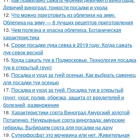
Девичий виноград: тонкости посадки и ухода
12.
Что можно приготовить из облепихи на зиму.
Облепиха на зиму — 8 лучших рецептов приготовления
13.
Чем полезна и опасна облепиха. Ботаническая
характеристика
14.
Сроки посадки лука севка в 2019 году. Когда сажать
лук-севок весной
15.
Когда сажать туи в Подмосковье. Технология посадка
туи в открытый грунт
16.
Посадка и уход за туей осенью. Как выбрать саженец
для посадки туи осенью
17.
Посадка и уход за туей. Посадка туи в открытый
грунт, уход: полив, обрезка, защита от вредителей и
болезней, размножение
18.
Характеристики сорта Виноград Амурский золотой
Потапенко. Неукрывные сорта винограда: амурские
гибриды. Выбираем сорта для посадки на дачу
19.
Суперфосфат это мочевина или нет. Живительная