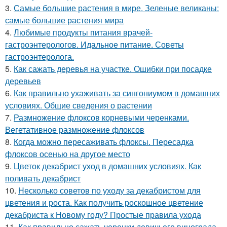
3.
Самые большие растения в мире. Зеленые великаны:
самые большие растения мира
4.
Любимые продукты питания врачей-
гастроэнтерологов. Идальное питание. Советы
гастроэнтеролога.
5.
Как сажать деревья на участке. Ошибки при посадке
деревьев
6.
Как правильно ухаживать за сингониумом в домашних
условиях. Общие сведения о растении
7.
Размножение флоксов корневыми черенками.
Вегетативное размножение флоксов
8.
Когда можно пересаживать флоксы. Пересадка
флоксов осенью на другое место
9.
Цветок декабрист уход в домашних условиях. Как
поливать декабрист
10.
Несколько советов по уходу за декабристом для
цветения и роста. Как получить роскошное цветение
декабриста к Новому году? Простые правила ухода
11.
Как правильно сажать черенки девичьего винограда.