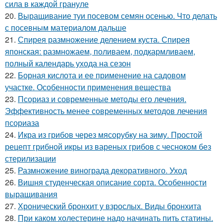
сила в каждой грануле
20.
Выращивание туи посевом семян осенью. Что делать
с посевным материалом дальше
21.
Спирея размножение делением куста. Спирея
японская: размножаем, поливаем, подкармливаем,
полный календарь ухода на сезон
22.
Борная кислота и ее применение на садовом
участке. Особенности применения вещества
23.
Псориаз и современные методы его лечения.
Эффективность менее современных методов лечения
псориаза
24.
Икра из грибов через мясорубку на зиму. Простой
рецепт грибной икры из вареных грибов с чесноком без
стерилизации
25.
Размножение винограда декоративного. Уход
26.
Вишня студенческая описание сорта. Особенности
выращивания
27.
Хронический бронхит у взрослых. Виды бронхита
28.
При каком холестерине надо начинать пить статины.