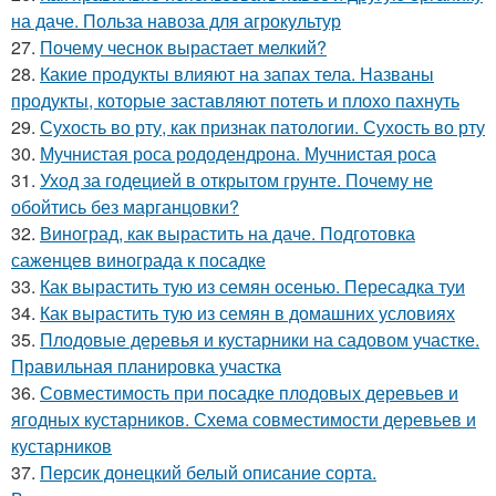
на даче. Польза навоза для агрокультур
27.
Почему чеснок вырастает мелкий?
28.
Какие продукты влияют на запах тела. Названы
продукты, которые заставляют потеть и плохо пахнуть
29.
Сухость во рту, как признак патологии. Сухость во рту
30.
Мучнистая роса рододендрона. Мучнистая роса
31.
Уход за годецией в открытом грунте. Почему не
обойтись без марганцовки?
32.
Виноград, как вырастить на даче. Подготовка
саженцев винограда к посадке
33.
Как вырастить тую из семян осенью. Пересадка туи
34.
Как вырастить тую из семян в домашних условиях
35.
Плодовые деревья и кустарники на садовом участке.
Правильная планировка участка
36.
Совместимость при посадке плодовых деревьев и
ягодных кустарников. Схема совместимости деревьев и
кустарников
37.
Персик донецкий белый описание сорта.