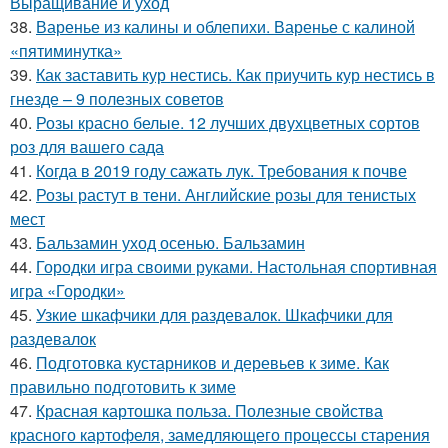
Выращивание и уход
38.
Варенье из калины и облепихи. Варенье с калиной
«пятиминутка»
39.
Как заставить кур нестись. Как приучить кур нестись в
гнезде – 9 полезных советов
40.
Розы красно белые. 12 лучших двухцветных сортов
роз для вашего сада
41.
Когда в 2019 году сажать лук. Требования к почве
42.
Розы растут в тени. Английские розы для тенистых
мест
43.
Бальзамин уход осенью. Бальзамин
44.
Городки игра своими руками. Настольная спортивная
игра «Городки»
45.
Узкие шкафчики для раздевалок. Шкафчики для
раздевалок
46.
Подготовка кустарников и деревьев к зиме. Как
правильно подготовить к зиме
47.
Красная картошка польза. Полезные свойства
красного картофеля, замедляющего процессы старения