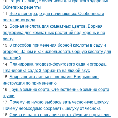
10.
Рецепты блюд с облепихой для крепкого здоровья.
Облепиха: рецепты
11.
Все о винограде для начинающих. Особенности
роста винограда
12.
Борная кислота для комнатных цветов. Борная
подкормка для комнатных растений под корень и по
листу
13.
8 способов применения борной кислоты в саду и
огороде. Зачем и как использовать борную кислоту для
растений
14.
Планировка плодово-фруктового сада и огорода.
Планировка сада: 3 варианта на любой вкус
15.
Боярышника листья с цветками. Боярышник :
инструкция по применению
16.
Груша зимние сорта. Отечественные зимние сорта
груши
17.
Почему не нужно выбрасывать чесночную шелуху.
Почему необходимо сохранять шелуху от чеснока
18.
Слива испанка описание сорта. Лучшие сорта слив