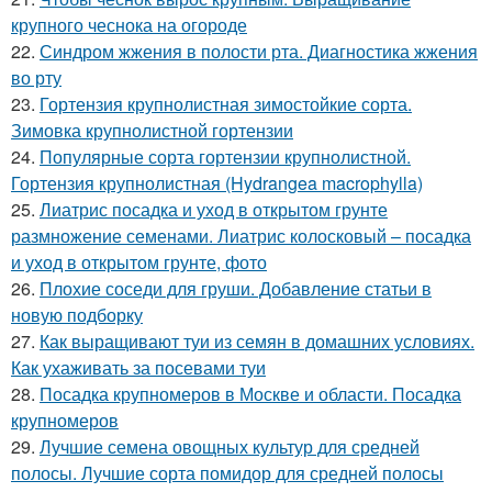
крупного чеснока на огороде
22.
Синдром жжения в полости рта. Диагностика жжения
во рту
23.
Гортензия крупнолистная зимостойкие сорта.
Зимовка крупнолистной гортензии
24.
Популярные сорта гортензии крупнолистной.
Гортензия крупнолистная (Hydrangea macrophylla)
25.
Лиатрис посадка и уход в открытом грунте
размножение семенами. Лиатрис колосковый – посадка
и уход в открытом грунте, фото
26.
Плохие соседи для груши. Добавление статьи в
новую подборку
27.
Как выращивают туи из семян в домашних условиях.
Как ухаживать за посевами туи
28.
Посадка крупномеров в Москве и области. Посадка
крупномеров
29.
Лучшие семена овощных культур для средней
полосы. Лучшие сорта помидор для средней полосы