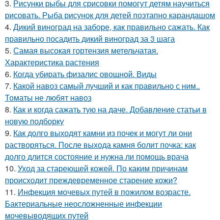
3.
Рисунки рыбы для срисовки помогут детям научиться
рисовать. Рыба рисунок для детей поэтапно карандашом
4.
Дикий виноград на заборе, как правильно сажать. Как
правильно посадить дикий виноград за 3 шага
5.
Самая высокая гортензия метельчатая.
Характеристика растения
6.
Когда убирать физалис овощной. Виды
7.
Какой навоз самый лучший и как правильно с ним..
Томаты не любят навоз
8.
Как и когда сажать тую на даче. Добавление статьи в
новую подборку
9.
Как долго выходят камни из почек и могут ли они
растворяться. После выхода камня болит почка: как
долго длится состояние и нужна ли помощь врача
10.
Уход за стареющей кожей. По каким причинам
происходит преждевременное старение кожи?
11.
Инфекция мочевых путей в пожилом возрасте.
Бактериальные неосложненные инфекции
мочевыводящих путей