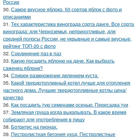
России
30.
Самое вкусное яблоко. 50 сортов яблок с фото и
описаниями
31.
Тех характеристика винограда сорта данге. Все сорта
винограда: для Черноземья, неприхотливые, для
средней полосы России, не укрывные и самые вкусные,
рейтинг ТОП-20 с фото
32.
Соединение паз в паз
33.
Какую посадить яблоню на даче. Как выбрать
саженец яблони?
34.
Спиреи размножение делением куста.
35.
Какой твердотопливный котел лучше для отопления
частного дома. Лучшие твердотопливные котлы цена/
качество
36.
Как посадить тую семенами осенью. Пересадка туи
37.
Земляная груша когда выкапывать. В какое время
собирают для употребления в пищу
38.
Ботритис на пионах.
39.
Пестролистная бегония уход. Пестролистные