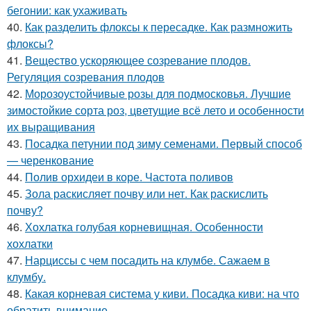
бегонии: как ухаживать
40.
Как разделить флоксы к пересадке. Как размножить
флоксы?
41.
Вещество ускоряющее созревание плодов.
Регуляция созревания плодов
42.
Морозоустойчивые розы для подмосковья. Лучшие
зимостойкие сорта роз, цветущие всё лето и особенности
их выращивания
43.
Посадка петунии под зиму семенами. Первый способ
— черенкование
44.
Полив орхидеи в коре. Частота поливов
45.
Зола раскисляет почву или нет. Как раскислить
почву?
46.
Хохлатка голубая корневищная. Особенности
хохлатки
47.
Нарциссы с чем посадить на клумбе. Сажаем в
клумбу.
48.
Какая корневая система у киви. Посадка киви: на что
обратить внимание