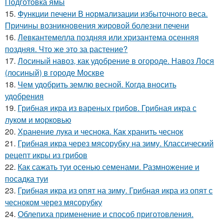
Подготовка ямы
15.
Функции печени В нормализации избыточного веса.
Причины возникновения жировой болезни печени
16.
Левкантемелла поздняя или хризантема осенняя
поздняя. Что же это за растение?
17.
Лосиный навоз, как удобрение в огороде. Навоз Лося
(лосиный) в городе Москве
18.
Чем удобрить землю весной. Когда вносить
удобрения
19.
Грибная икра из вареных грибов. Грибная икра с
луком и морковью
20.
Хранение лука и чеснока. Как хранить чеснок
21.
Грибная икра через мясорубку на зиму. Классический
рецепт икры из грибов
22.
Как сажать туи осенью семенами. Размножение и
посадка туи
23.
Грибная икра из опят на зиму. Грибная икра из опят с
чесноком через мясорубку
24.
Облепиха применение и способ приготовления.