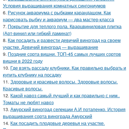
Условия выращивания комнатных сингониумов
6.
Рисунок аквариума с рыбками карандашом. Как
нарисовать рыбку и аквариум — два мастер-класса
7.
Покрытие для теплого пола. Кварцвиниловая плитка
(Арт-винил или гибкий ламинат)
8.
Как посадить и развести девичий виноград на своем
участке. Девичий виноград — выращивание
9.
Поздние сорта вишни. ТОП-45 самых лучших сортов
вишни в 2022 году
10.
Где взять рассаду клубники. Как правильно выбрать и
купить клубнику на посадку
11.
Здоровые и красивые волосы. Здоровые волосы.
Красивые волосы.
12.
Какой навоз самый лучший и как правильно с ним..
Томаты не любят навоз
13.
Амурский виноград селекции А.И потапенко. История
выращивания сорта винограда Амурский
14.
Как посадить плодовые деревья на участке.