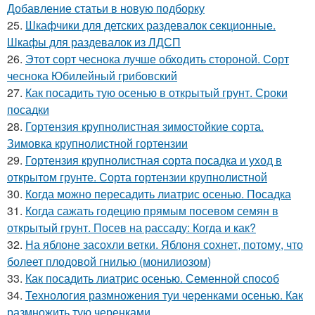
Добавление статьи в новую подборку
25.
Шкафчики для детских раздевалок секционные.
Шкафы для раздевалок из ЛДСП
26.
Этот сорт чеснока лучше обходить стороной. Сорт
чеснока Юбилейный грибовский
27.
Как посадить тую осенью в открытый грунт. Сроки
посадки
28.
Гортензия крупнолистная зимостойкие сорта.
Зимовка крупнолистной гортензии
29.
Гортензия крупнолистная сорта посадка и уход в
открытом грунте. Сорта гортензии крупнолистной
30.
Когда можно пересадить лиатрис осенью. Посадка
31.
Когда сажать годецию прямым посевом семян в
открытый грунт. Посев на рассаду: Когда и как?
32.
На яблоне засохли ветки. Яблоня сохнет, потому, что
болеет плодовой гнилью (монилиозом)
33.
Как посадить лиатрис осенью. Семенной способ
34.
Технология размножения туи черенками осенью. Как
размножить тую черенками