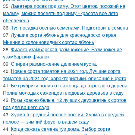
35.
Лаватера посев под зиму. Этот цветок, похожий на
мальву, можно посеять под зиму –красота все лето
обеспечена
36.
Туя посадка осенью семенами. Подготовить семена
37.
Лучшие сорта яблонь для краснодарского края.
Мнения о колонновидных сортах яблонь
38.
Фиалка узамбарская размножение. Размножение
узамбарских фиалок
39.
Спиреи размножение делением куста.
40.
Новые сорта томатов на 2021 год. Лучшие сорта
томатов на 2021 год: характеристики, описание и фото
41.
Без рубрики полив от саженца до взрослого дерева.
Полив молодых саженцев плодовых деревьев в саду
42.
Розы красно белые. 12 лучших двухцветных сортов
роз для вашего сада
43.
Хурма в средней полосе россии. Хурма в средней
полосе — зимний фрукт в вашем саду
44.
Когда сажать семена туи дома. Выбор сорта