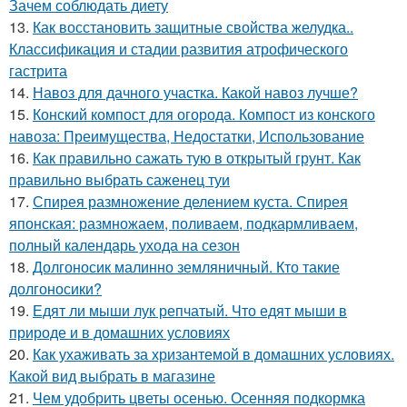
Зачем соблюдать диету
13.
Как восстановить защитные свойства желудка..
Классификация и стадии развития атрофического
гастрита
14.
Навоз для дачного участка. Какой навоз лучше?
15.
Конский компост для огорода. Компост из конского
навоза: Преимущества, Недостатки, Использование
16.
Как правильно сажать тую в открытый грунт. Как
правильно выбрать саженец туи
17.
Спирея размножение делением куста. Спирея
японская: размножаем, поливаем, подкармливаем,
полный календарь ухода на сезон
18.
Долгоносик малинно земляничный. Кто такие
долгоносики?
19.
Едят ли мыши лук репчатый. Что едят мыши в
природе и в домашних условиях
20.
Как ухаживать за хризантемой в домашних условиях.
Какой вид выбрать в магазине
21.
Чем удобрить цветы осенью. Осенняя подкормка