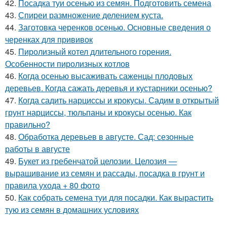
42.
Посадка туи осенью из семян. Подготовить семена
43.
Спиреи размножение делением куста.
44.
Заготовка черенков осенью. Основные сведения о
черенках для прививок
45.
Пиролизный котел длительного горения.
Особенности пиролизных котлов
46.
Когда осенью высаживать саженцы плодовых
деревьев. Когда сажать деревья и кустарники осенью?
47.
Когда садить нарциссы и крокусы. Садим в открытый
грунт нарциссы, тюльпаны и крокусы осенью. Как
правильно?
48.
Обработка деревьев в августе. Сад: сезонные
работы в августе
49.
Букет из гребенчатой целозии. Целозия —
выращивание из семян и рассады, посадка в грунт и
правила ухода + 80 фото
50.
Как собрать семена туи для посадки. Как вырастить
тую из семян в домашних условиях