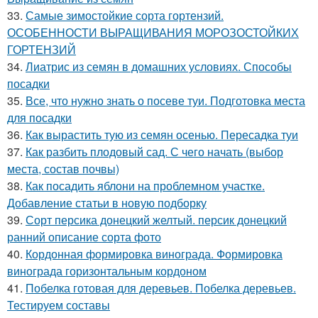
33.
Самые зимостойкие сорта гортензий.
ОСОБЕННОСТИ ВЫРАЩИВАНИЯ МОРОЗОСТОЙКИХ
ГОРТЕНЗИЙ
34.
Лиатрис из семян в домашних условиях. Способы
посадки
35.
Все, что нужно знать о посеве туи. Подготовка места
для посадки
36.
Как вырастить тую из семян осенью. Пересадка туи
37.
Как разбить плодовый сад. С чего начать (выбор
места, состав почвы)
38.
Как посадить яблони на проблемном участке.
Добавление статьи в новую подборку
39.
Сорт персика донецкий желтый. персик донецкий
ранний описание сорта фото
40.
Кордонная формировка винограда. Формировка
винограда горизонтальным кордоном
41.
Побелка готовая для деревьев. Побелка деревьев.
Тестируем составы