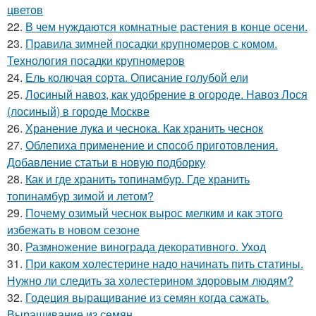
цветов
22.
В чем нуждаются комнатные растения в конце осени.
23.
Правила зимней посадки крупномеров с комом.
Технология посадки крупномеров
24.
Ель колючая сорта. Описание голубой ели
25.
Лосиный навоз, как удобрение в огороде. Навоз Лося
(лосиный) в городе Москве
26.
Хранение лука и чеснока. Как хранить чеснок
27.
Облепиха применение и способ приготовления.
Добавление статьи в новую подборку
28.
Как и где хранить топинамбур. Где хранить
топинамбур зимой и летом?
29.
Почему озимый чеснок вырос мелким и как этого
избежать в новом сезоне
30.
Размножение винограда декоративного. Уход
31.
При каком холестерине надо начинать пить статины.
Нужно ли следить за холестерином здоровым людям?
32.
Годеция выращивание из семян когда сажать.
Выращивание из семян