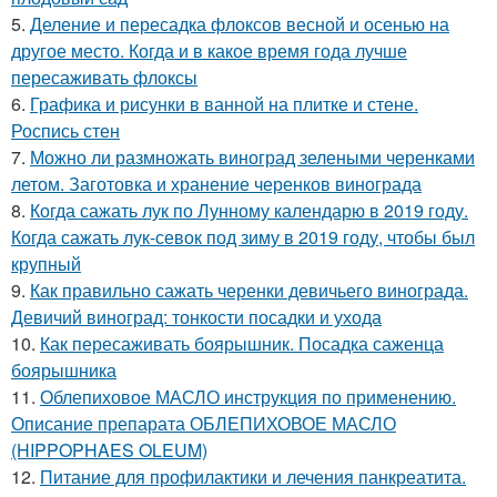
5.
Деление и пересадка флоксов весной и осенью на
другое место. Когда и в какое время года лучше
пересаживать флоксы
6.
Графика и рисунки в ванной на плитке и стене.
Роспись стен
7.
Можно ли размножать виноград зелеными черенками
летом. Заготовка и хранение черенков винограда
8.
Когда сажать лук по Лунному календарю в 2019 году.
Когда сажать лук-севок под зиму в 2019 году, чтобы был
крупный
9.
Как правильно сажать черенки девичьего винограда.
Девичий виноград: тонкости посадки и ухода
10.
Как пересаживать боярышник. Посадка саженца
боярышника
11.
Облепиховое МАСЛО инструкция по применению.
Описание препарата ОБЛЕПИХОВОЕ МАСЛО
(HIPPOPHAES OLEUM)
12.
Питание для профилактики и лечения панкреатита.