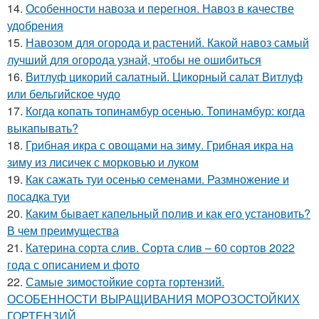
14.
Особенности навоза и перегноя. Навоз в качестве
удобрения
15.
Навозом для огорода и растений. Какой навоз самый
лучший для огорода узнай, чтобы не ошибиться
16.
Витлуф цикорий салатный. Цикорный салат Витлуф
или бельгийское чудо
17.
Когда копать топинамбур осенью. Топинамбур: когда
выкапывать?
18.
Грибная икра с овощами на зиму. Грибная икра на
зиму из лисичек с морковью и луком
19.
Как сажать туи осенью семенами. Размножение и
посадка туи
20.
Каким бывает капельный полив и как его установить?
В чем преимущества
21.
Катерина сорта слив. Сорта слив – 60 сортов 2022
года с описанием и фото
22.
Самые зимостойкие сорта гортензий.
ОСОБЕННОСТИ ВЫРАЩИВАНИЯ МОРОЗОСТОЙКИХ
ГОРТЕНЗИЙ