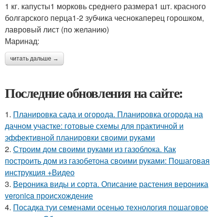
1 кг. капусты1 морковь среднего размера1 шт. красного
болгарского перца1-2 зубчика чеснокаперец горошком,
лавровый лист (по желанию)
Маринад:
читать дальше →
Последние обновления на сайте:
1.
Планировка сада и огорода. Планировка огорода на
дачном участке: готовые схемы для практичной и
эффективной планировки своими руками
2.
Строим дом своими руками из газоблока. Как
построить дом из газобетона своими руками: Пошаговая
инструкция +Видео
3.
Вероника виды и сорта. Описание растения вероника
veronica происхождение
4.
Посадка туи семенами осенью технология пошаговое