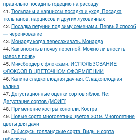
правильно посадить годецию на рассаду
41.
Тюльпаны и нарциссы посадка и уход. Посадка
тюльпанов, нарциссов и других луковичных
42.
Посадка петунии под зиму семенами. Первый способ
— черенкование
43.
Монарду когда пересаживать. Монарда
44.
Как вносить в почву перегной. Можно ли вносить
навоз в почву
45.
Миксбордер с флоксами. ИСПОЛЬЗОВАНИЕ
ФЛОКСОВ В ЦВЕТОЧНОМ ОФОРМЛЕНИИ
46.
Калина сладкоплодная дачная. Сладкоплодная
калина
47.
Дегустационные оценки сортов яблок. Re:
Дегустация сортов (МОИП)
48.
Применение костры конопли. Костра
49.
Новые сорта многолетних цветов 2019. Многолетние
цветы для дачи
50.
Гибискусы голландские сорта. Виды и сорта
гибискуса