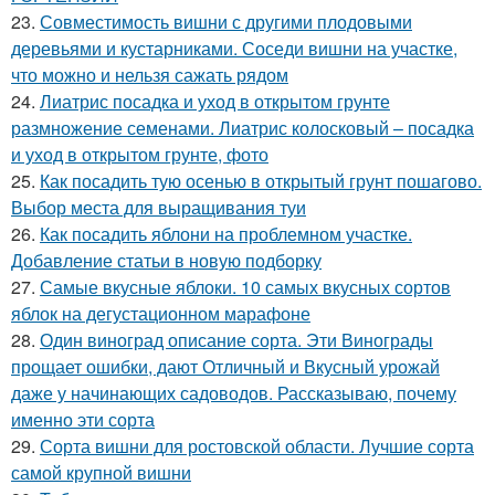
23.
Совместимость вишни с другими плодовыми
деревьями и кустарниками. Соседи вишни на участке,
что можно и нельзя сажать рядом
24.
Лиатрис посадка и уход в открытом грунте
размножение семенами. Лиатрис колосковый – посадка
и уход в открытом грунте, фото
25.
Как посадить тую осенью в открытый грунт пошагово.
Выбор места для выращивания туи
26.
Как посадить яблони на проблемном участке.
Добавление статьи в новую подборку
27.
Самые вкусные яблоки. 10 самых вкусных сортов
яблок на дегустационном марафоне
28.
Один виноград описание сорта. Эти Винограды
прощает ошибки, дают Отличный и Вкусный урожай
даже у начинающих садоводов. Рассказываю, почему
именно эти сорта
29.
Сорта вишни для ростовской области. Лучшие сорта
самой крупной вишни