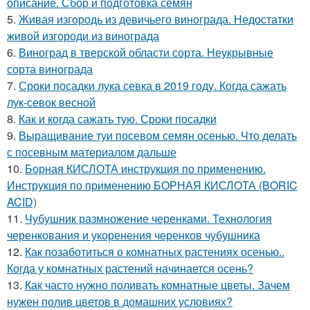
описание. Сбор и подготовка семян
5.
Живая изгородь из девичьего винограда. Недостатки
живой изгороди из винограда
6.
Виноград в тверской области сорта. Неукрывные
сорта винограда
7.
Сроки посадки лука севка в 2019 году. Когда сажать
лук-севок весной
8.
Как и когда сажать тую. Сроки посадки
9.
Выращивание туи посевом семян осенью. Что делать
с посевным материалом дальше
10.
Борная КИСЛОТА инструкция по применению.
Инструкция по применению БОРНАЯ КИСЛОТА (BORIC
ACID)
11.
Чубушник размножение черенками. Технология
черенкования и укоренения черенков чубушника
12.
Как позаботиться о комнатных растениях осенью..
Когда у комнатных растений начинается осень?
13.
Как часто нужно поливать комнатные цветы. Зачем
нужен полив цветов в домашних условиях?