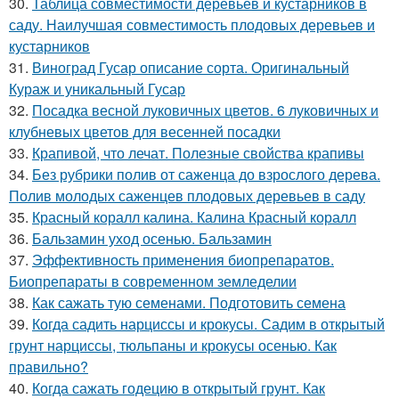
30.
Таблица совместимости деревьев и кустарников в
саду. Наилучшая совместимость плодовых деревьев и
кустарников
31.
Виноград Гусар описание сорта. Оригинальный
Кураж и уникальный Гусар
32.
Посадка весной луковичных цветов. 6 луковичных и
клубневых цветов для весенней посадки
33.
Крапивой, что лечат. Полезные свойства крапивы
34.
Без рубрики полив от саженца до взрослого дерева.
Полив молодых саженцев плодовых деревьев в саду
35.
Красный коралл калина. Калина Красный коралл
36.
Бальзамин уход осенью. Бальзамин
37.
Эффективность применения биопрепаратов.
Биопрепараты в современном земледелии
38.
Как сажать тую семенами. Подготовить семена
39.
Когда садить нарциссы и крокусы. Садим в открытый
грунт нарциссы, тюльпаны и крокусы осенью. Как
правильно?
40.
Когда сажать годецию в открытый грунт. Как