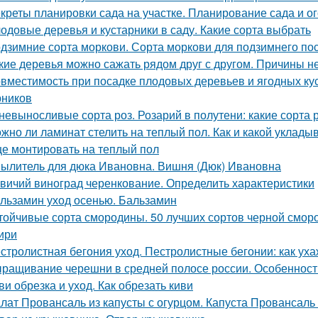
креты планировки сада на участке. Планирование сада и ог
одовые деревья и кустарники в саду. Какие сорта выбрать
дзимние сорта моркови. Сорта моркови для подзимнего по
кие деревья можно сажать рядом друг с другом. Причины 
вместимость при посадке плодовых деревьев и ягодных ку
рников
невыносливые сорта роз. Розарий в полутени: какие сорта 
жно ли ламинат стелить на теплый пол. Как и какой уклады
е монтировать на теплый пол
ылитель для дюка Ивановна. Вишня (Дюк) Ивановна
вичий виноград черенкование. Определить характеристики
льзамин уход осенью. Бальзамин
тойчивые сорта смородины. 50 лучших сортов черной смор
ири
стролистная бегония уход. Пестролистные бегонии: как ух
ращивание черешни в средней полосе россии. Особеннос
ви обрезка и уход. Как обрезать киви
лат Провансаль из капусты с огурцом. Капуста Провансаль