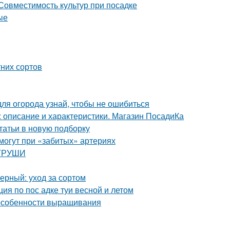
 Совместимость культур при посадке
ые
них сортов
для огорода узнай, чтобы не ошибиться
 описание и характеристики. Магазин ПосадиКа
татьи в новую подборку
омогут при «забитых» артериях
 ГРУШИ
рный: уход за сортом
ция по пос адке туи весной и летом
 особенности выращивания
ы