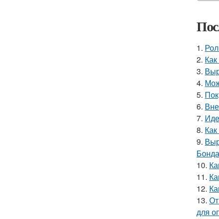
Пос
1.
Рол
2.
Как
3.
Выр
4.
Мож
5.
Пок
6.
Вне
7.
Иде
8.
Как
9.
Выр
Бонда
10.
Ка
11.
Ка
12.
Ка
13.
От
для о