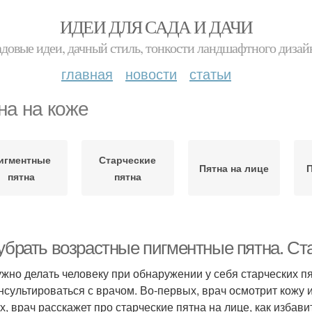
ИДЕИ ДЛЯ САДА И ДАЧИ
адовые идеи, дачный стиль, тонкости ландшафтного дизай
главная
новости
статьи
на на коже
игментные
Старческие
Пятна на лице
П
пятна
пятна
 убрать возрастные пигментные пятна. Ст
ужно делать человеку при обнаружении у себя старческих 
нсультироваться с врачом. Во-первых, врач осмотрит кожу и
х, врач расскажет про старческие пятна на лице, как избавит