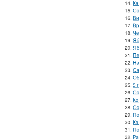
14.
Ка
15.
Со
16.
Ви
17.
Вр
18.
Че
19.
Яб
20.
Яб
21.
Пе
22.
На
23.
Са
24.
Об
25.
5 
26.
Со
27.
Ко
28.
Со
29.
По
30.
Ка
31.
По
32.
Ра