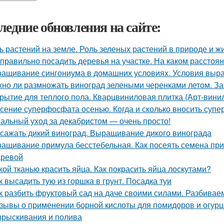
ледние обновления на сайте:
ь растений на земле. Роль зеленых растений в природе и ж
 правильно посадить деревья на участке. На каком расстоя
ащивание сингониума в домашних условиях. Условия выр
но ли размножать виноград зелеными черенками летом. За
рытие для теплого пола. Кварцвиниловая плитка (Арт-винил
сение суперфосфата осенью. Когда и сколько вносить суп
альный уход за декабристом — очень просто!
 сажать дикий виноград. Выращивание дикого винограда
ащивание примула бесстебельная. Как посеять семена прим
ревой
кой тканью красить яйца. Как покрасить яйца лоскутами?
к высадить тую из горшка в грунт. Посадка туи
к разбить фруктовый сад на даче своими силами. Разбивае
зывы о применении борной кислоты для помидоров и огурцо
прыскивания и полива