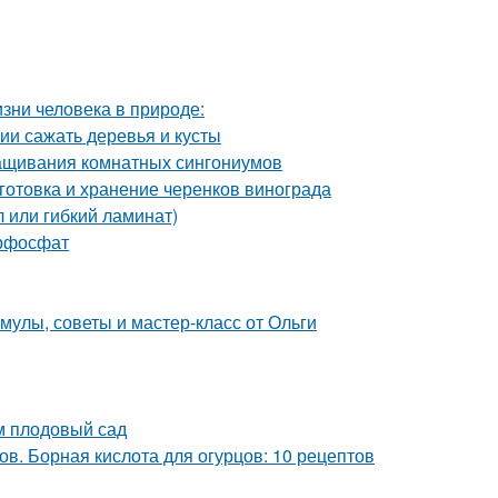
изни человека в природе:
нии сажать деревья и кусты
ащивания комнатных сингониумов
готовка и хранение черенков винограда
 или гибкий ламинат)
ерфосфат
улы, советы и мастер-класс от Ольги
м плодовый сад
в. Борная кислота для огурцов: 10 рецептов