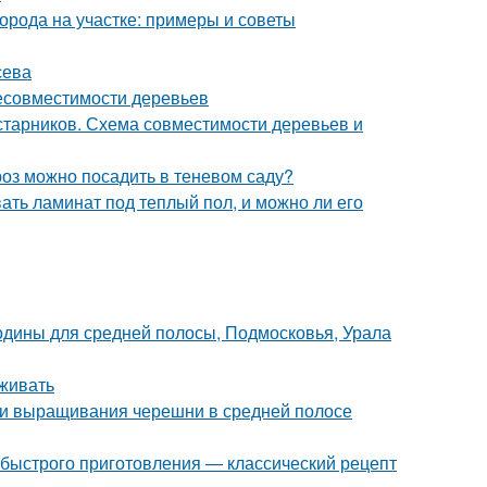
орода на участке: примеры и советы
сева
несовместимости деревьев
старников. Схема совместимости деревьев и
роз можно посадить в теневом саду?
вать ламинат под теплый пол, и можно ли его
одины для средней полосы, Подмосковья, Урала
аживать
ти выращивания черешни в средней полосе
 быстрого приготовления — классический рецепт