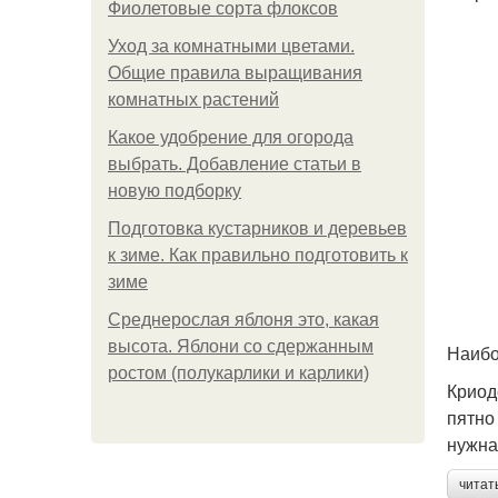
Фиолетовые сорта флоксов
Уход за комнатными цветами.
Общие правила выращивания
комнатных растений
Какое удобрение для огорода
выбрать. Добавление статьи в
новую подборку
Подготовка кустарников и деревьев
к зиме. Как правильно подготовить к
зиме
Среднерослая яблоня это, какая
высота. Яблони со сдержанным
Наибо
ростом (полукарлики и карлики)
Криод
пятно
нужна
читат