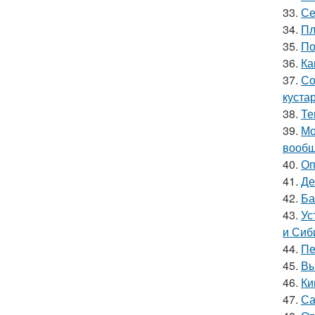
33.
Се
34.
Пл
35.
По
36.
Ка
37.
Со
куста
38.
Те
39.
Мо
вообщ
40.
Оп
41.
Де
42.
Ба
43.
Ус
и Сиб
44.
Пе
45.
Вы
46.
Ки
47.
Са