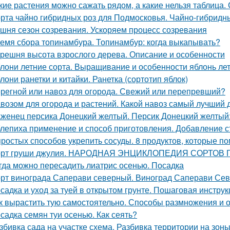
кие растения можно сажать рядом, а какие нельзя таблица.
рта чайно гибридных роз для Подмосковья. Чайно-гибридн
шня сезон созревания. Ускоряем процесс созревания
емя сбора топинамбура. Топинамбур: когда выкапывать?
решня высота взрослого дерева. Описание и особенности
лони летние сорта. Выращивание и особенности яблонь лет
лони ранетки и китайки. Ранетка (сортотип яблок)
регной или навоз для огорода. Свежий или перепревший?
возом для огорода и растений. Какой навоз самый лучший 
женец персика Донецкий желтый. Персик Донецкий желтый:
лепиха применение и способ приготовления. Добавление с
простых способов укрепить сосуды. 8 продуктов, которые п
рт груши джулия. НАРОДНАЯ ЭНЦИКЛОПЕДИЯ СОРТОВ
гда можно пересадить лиатрис осенью. Посадка
рт винограда Саперави северный. Виноград Саперави Севе
садка и уход за туей в открытом грунте. Пошаговая инструк
к вырастить тую самостоятельно. Способы размножения и
садка семян туи осенью. Как сеять?
збивка сада на участке схема. Разбивка территории на зон