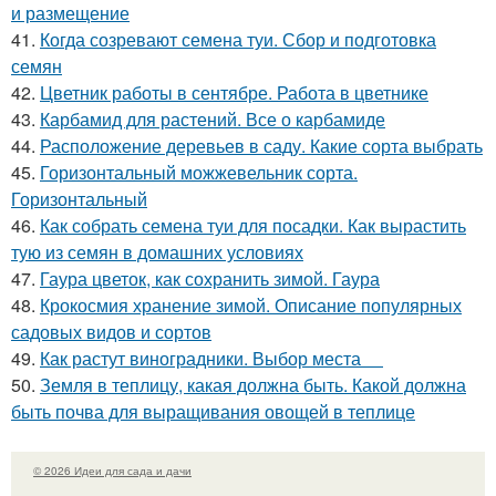
и размещение
41.
Когда созревают семена туи. Сбор и подготовка
семян
42.
Цветник работы в сентябре. Работа в цветнике
43.
Карбамид для растений. Все о карбамиде
44.
Расположение деревьев в саду. Какие сорта выбрать
45.
Горизонтальный можжевельник сорта.
Горизонтальный
46.
Как собрать семена туи для посадки. Как вырастить
тую из семян в домашних условиях
47.
Гаура цветок, как сохранить зимой. Гаура
48.
Крокосмия хранение зимой. Описание популярных
садовых видов и сортов
49.
Как растут виноградники. Выбор места
50.
Земля в теплицу, какая должна быть. Какой должна
быть почва для выращивания овощей в теплице
© 2026 Идеи для сада и дачи