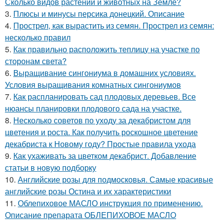
Сколько видов растений и животных на Земле?
3.
Плюсы и минусы персика донецкий. Описание
4.
Прострел, как вырастить из семян. Прострел из семян:
несколько правил
5.
Как правильно расположить теплицу на участке по
сторонам света?
6.
Выращивание сингониума в домашних условиях.
Условия выращивания комнатных сингониумов
7.
Как распланировать сад плодовых деревьев. Все
нюансы планировки плодового сада на участке.
8.
Несколько советов по уходу за декабристом для
цветения и роста. Как получить роскошное цветение
декабриста к Новому году? Простые правила ухода
9.
Как ухаживать за цветком декабрист. Добавление
статьи в новую подборку
10.
Английские розы для подмосковья. Самые красивые
английские розы Остина и их характеристики
11.
Облепиховое МАСЛО инструкция по применению.
Описание препарата ОБЛЕПИХОВОЕ МАСЛО