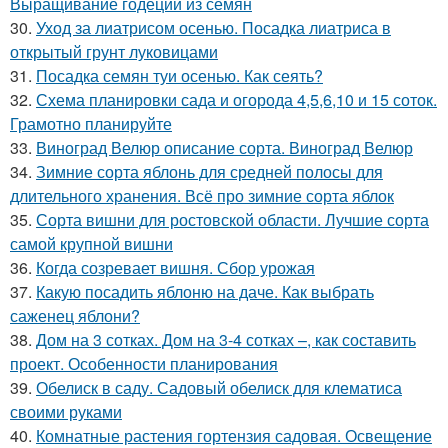
Выращивание годеции из семян
30.
Уход за лиатрисом осенью. Посадка лиатриса в
открытый грунт луковицами
31.
Посадка семян туи осенью. Как сеять?
32.
Схема планировки сада и огорода 4,5,6,10 и 15 соток.
Грамотно планируйте
33.
Виноград Велюр описание сорта. Виноград Велюр
34.
Зимние сорта яблонь для средней полосы для
длительного хранения. Всё про зимние сорта яблок
35.
Сорта вишни для ростовской области. Лучшие сорта
самой крупной вишни
36.
Когда созревает вишня. Сбор урожая
37.
Какую посадить яблоню на даче. Как выбрать
саженец яблони?
38.
Дом на 3 сотках. Дом на 3-4 сотках –, как составить
проект. Особенности планирования
39.
Обелиск в саду. Садовый обелиск для клематиса
своими руками
40.
Комнатные растения гортензия садовая. Освещение