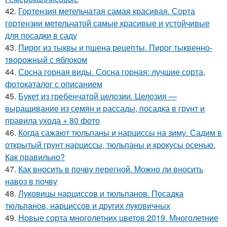
42.
Гортензия метельчатая самая красивая. Сорта
гортензии метельчатой самые красивые и устойчивые
для посадки в саду
43.
Пирог из тыквы и пшена рецепты. Пирог тыквенно-
творожный с яблоком
44.
Сосна горная виды. Сосна горная: лучшие сорта,
фотокаталог с описанием
45.
Букет из гребенчатой целозии. Целозия —
выращивание из семян и рассады, посадка в грунт и
правила ухода + 80 фото
46.
Когда сажают тюльпаны и нарциссы на зиму. Садим в
открытый грунт нарциссы, тюльпаны и крокусы осенью.
Как правильно?
47.
Как вносить в почву перегной. Можно ли вносить
навоз в почву
48.
Луковицы нарциссов и тюльпанов. Посадка
тюльпанов, нарциссов и других луковичных
49.
Новые сорта многолетних цветов 2019. Многолетние