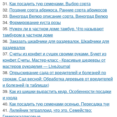
31.
Как посадить тую семенами. Выбор сорта
32.
Поздние сорта абрикоса. Ранние сорта абрикосов
33.
Виноград Велюр описание сорта. Виноград Велюр
34.
Формирование куста розы
35.
Нужен ли в частном доме тамбур. Что называют
тамбуром в частном доме
36.
Заказать шкафчики для раздевалок. Шкафчики для
раздевалок
37.
Счеты из конфет и сушек своими руками. Букет из
конфет.Счеты. Мастер-класс - Красивые шедевры от
мастеров рукоделия — LiveJournal
38.
Опрыскивание сада от вредителей и болезней по
срокам. Сад весной: Обработка деревьев от вредителей
и болезней (в таблицах)
39.
Как из шишки вырастить кедр. Особенности посадки
и ухода
40.
Как посадить тую семенами осенью. Пересадка туи
41.
Лилейник тетраплоид, что это. Семейство:
Гемерокаллисовые