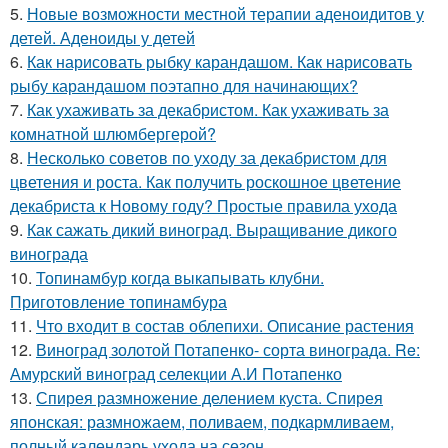
5.
Новые возможности местной терапии аденоидитов у
детей. Аденоиды у детей
6.
Как нарисовать рыбку карандашом. Как нарисовать
рыбу карандашом поэтапно для начинающих?
7.
Как ухаживать за декабристом. Как ухаживать за
комнатной шлюмбергерой?
8.
Несколько советов по уходу за декабристом для
цветения и роста. Как получить роскошное цветение
декабриста к Новому году? Простые правила ухода
9.
Как сажать дикий виноград. Выращивание дикого
винограда
10.
Топинамбур когда выкапывать клубни.
Приготовление топинамбура
11.
Что входит в состав облепихи. Описание растения
12.
Виноград золотой Потапенко- сорта винограда. Re:
Амурский виноград селекции А.И Потапенко
13.
Спирея размножение делением куста. Спирея
японская: размножаем, поливаем, подкармливаем,
полный календарь ухода на сезон