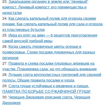
23.
Закапываем органику в землю или “ленивый”
компост. Ленивый компост: его преимущества и
недостатки
24.
Как сделать капельный полив для огорода своими
руками. Как сделать капельный полив для сада и огорода
из пластиковых бутылок
25.
Икра из опят на зиму — 6 рецептов приготовления
самой вкусной грибной икры
26.
Когда сажать луковичные цветы осенью в
подмосковье. Сроки посадки луковичных для разных
регионов
27.
Правила и схема посадки плодовых деревьев на
участке. Планировка сада: на что обращать внимание
28.
Лучшие сорта крупнолистных гортензий для средней
полосы. Общие правила посадки и ухода
29.
Сорта груши устойчивые к ржавчине и парше.
ПАМЯТКА ПО БОРЬБЕ СО РЖАВЧИНОЙ ГРУШИ
30.
Черешня Джорджия описание сорта. Черешня
Джорджия