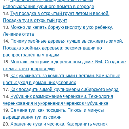
использования куриного помета в огороде
12.
Туя посадка в открытый грунт летом и весной.
Посадка туи в открытый грунт
13.
Можно ли капать борную кислоту в ухо ребенку.
Лечение отита
14.
Почему хвойные деревья лучше высаживать зимой.
Посадка хвойных деревьев: рекомендации по
распространённым видам
15.
Монтаж электрики в деревянном доме. №4. Создание
схемы электропроводки
16.
Как ухаживать за комнатными цветами. Комнатные
цветы: уход в домашних условиях
17.
Как посадить зимой крупномеры сибирского кедра
18.
Чубушник размножение черенками. Технология
черенкования и укоренения черенков чубушника
19.
Семена туи, как посадить. Плюсы и минусы
выращивания туи из семян
20.
Хранение лука и чеснока. Как хранить чеснок