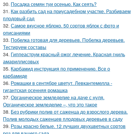
30.
Посадка семян туи осенью. Как сеять?
31.
Как разбить сад на приусадебном участке. Разбиваем
плодовый сад
32.
Самое вкусное яблоко. 50 сортов яблок с фото и
описаниями
33.
Побелка готовая для деревьев. Побелка деревьев.
Тестируем составы
34.
Гиппеаструм красный ожог лечение. Красная гниль
амариллисовых
35.
Карбамид инструкция по применению. Все о
карбамиде
36.
Ромашки в сентябре цветут. Левкантемелла -
гигантская осенняя ромашка
37.
Органическое земледелие на даче с нуля.
Органическое земледелие –, что это такое
38.
Без рубрики полив от саженца до взрослого дерева.
Полив молодых саженцев плодовых деревьев в саду
39.
Розы красно белые. 12 лучших двухцветных сортов
роз для вашего сада