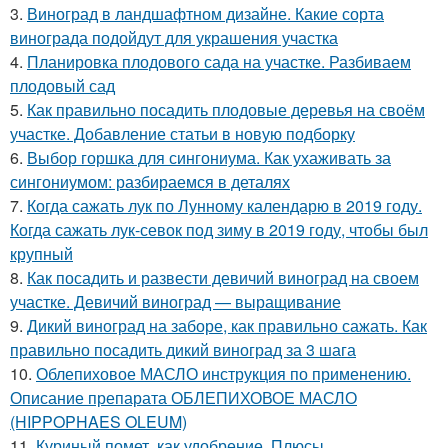
3.
Виноград в ландшафтном дизайне. Какие сорта
винограда подойдут для украшения участка
4.
Планировка плодового сада на участке. Разбиваем
плодовый сад
5.
Как правильно посадить плодовые деревья на своём
участке. Добавление статьи в новую подборку
6.
Выбор горшка для сингониума. Как ухаживать за
сингониумом: разбираемся в деталях
7.
Когда сажать лук по Лунному календарю в 2019 году.
Когда сажать лук-севок под зиму в 2019 году, чтобы был
крупный
8.
Как посадить и развести девичий виноград на своем
участке. Девичий виноград — выращивание
9.
Дикий виноград на заборе, как правильно сажать. Как
правильно посадить дикий виноград за 3 шага
10.
Облепиховое МАСЛО инструкция по применению.
Описание препарата ОБЛЕПИХОВОЕ МАСЛО
(HIPPOPHAES OLEUM)
11.
Куриный помет, как удобрение. Плюсы