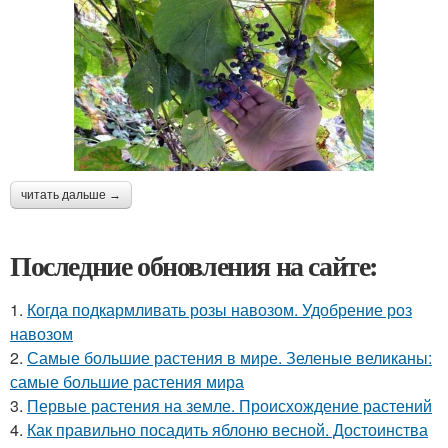
читать дальше →
Последние обновления на сайте:
1.
Когда подкармливать розы навозом. Удобрение роз
навозом
2.
Самые большие растения в мире. Зеленые великаны:
самые большие растения мира
3.
Первые растения на земле. Происхождение растений
4.
Как правильно посадить яблоню весной. Достоинства