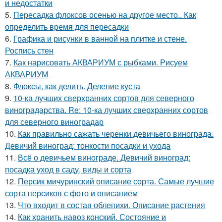
и недостатки
5.
Пересадка флоксов осенью на другое место.. Как
определить время для пересадки
6.
Графика и рисунки в ванной на плитке и стене.
Роспись стен
7.
Как нарисовать АКВАРИУМ с рыбками. Рисуем
АКВАРИУМ
8.
Флоксы, как делить. Деление куста
9.
10-ка лучших сверхранних сортов для северного
виноградарства. Re: 10-ка лучших сверхранних сортов
для северного виноградар
10.
Как правильно сажать черенки девичьего винограда.
Девичий виноград: тонкости посадки и ухода
11.
Всё о девичьем винограде. Девичий виноград:
посадка уход в саду, виды и сорта
12.
Персик мичуринский описание сорта. Самые лучшие
сорта персиков с фото и описанием
13.
Что входит в состав облепихи. Описание растения
14.
Как хранить навоз конский. Состояние и