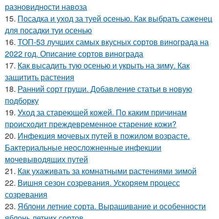
разновидности навоза
15.
Посадка и уход за туей осенью. Как выбрать саженец
для посадки туи осенью
16.
ТОП-53 лучших самых вкусных сортов винограда на
2022 год. Описание сортов винограда
17.
Как высадить тую осенью и укрыть на зиму. Как
защитить растения
18.
Ранний сорт груши. Добавление статьи в новую
подборку
19.
Уход за стареющей кожей. По каким причинам
происходит преждевременное старение кожи?
20.
Инфекция мочевых путей в пожилом возрасте.
Бактериальные неосложненные инфекции
мочевыводящих путей
21.
Как ухаживать за комнатными растениями зимой
22.
Вишня сезон созревания. Ускоряем процесс
созревания
23.
Яблони летние сорта. Выращивание и особенности
яблонь летних сортов