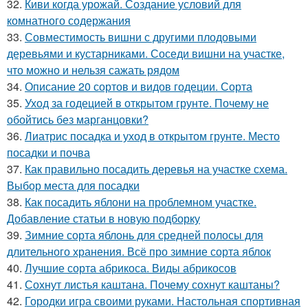
32.
Киви когда урожай. Создание условий для
комнатного содержания
33.
Совместимость вишни с другими плодовыми
деревьями и кустарниками. Соседи вишни на участке,
что можно и нельзя сажать рядом
34.
Описание 20 сортов и видов годеции. Сорта
35.
Уход за годецией в открытом грунте. Почему не
обойтись без марганцовки?
36.
Лиатрис посадка и уход в открытом грунте. Место
посадки и почва
37.
Как правильно посадить деревья на участке схема.
Выбор места для посадки
38.
Как посадить яблони на проблемном участке.
Добавление статьи в новую подборку
39.
Зимние сорта яблонь для средней полосы для
длительного хранения. Всё про зимние сорта яблок
40.
Лучшие сорта абрикоса. Виды абрикосов
41.
Сохнут листья каштана. Почему сохнут каштаны?
42.
Городки игра своими руками. Настольная спортивная