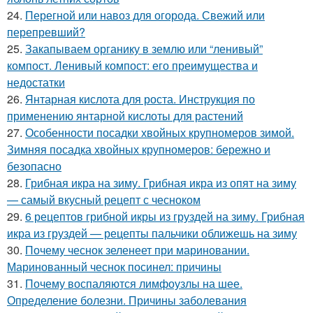
24.
Перегной или навоз для огорода. Свежий или
перепревший?
25.
Закапываем органику в землю или “ленивый”
компост. Ленивый компост: его преимущества и
недостатки
26.
Янтарная кислота для роста. Инструкция по
применению янтарной кислоты для растений
27.
Особенности посадки хвойных крупномеров зимой.
Зимняя посадка хвойных крупномеров: бережно и
безопасно
28.
Грибная икра на зиму. Грибная икра из опят на зиму
— самый вкусный рецепт с чесноком
29.
6 рецептов грибной икры из груздей на зиму. Грибная
икра из груздей — рецепты пальчики оближешь на зиму
30.
Почему чеснок зеленеет при мариновании.
Маринованный чеснок посинел: причины
31.
Почему воспаляются лимфоузлы на шее.
Определение болезни. Причины заболевания