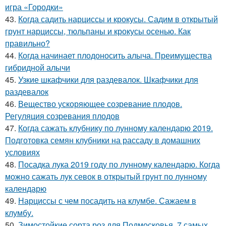
игра «Городки»
43.
Когда садить нарциссы и крокусы. Садим в открытый
грунт нарциссы, тюльпаны и крокусы осенью. Как
правильно?
44.
Когда начинает плодоносить алыча. Преимущества
гибридной алычи
45.
Узкие шкафчики для раздевалок. Шкафчики для
раздевалок
46.
Вещество ускоряющее созревание плодов.
Регуляция созревания плодов
47.
Когда сажать клубнику по лунному календарю 2019.
Подготовка семян клубники на рассаду в домашних
условиях
48.
Посадка лука 2019 году по лунному календарю. Когда
можно сажать лук севок в открытый грунт по лунному
календарю
49.
Нарциссы с чем посадить на клумбе. Сажаем в
клумбу.
50.
Зимостойкие сорта роз для Подмосковья. 7 самых