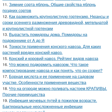
11.
Зимние сорта яблонь. Общие свойства яблонь
поздних сортов
12.
Как размножить крупнолистную гортензию. Нюансы и
сроки осеннего размножения древовидной, метельчатой
и крупнолистной гортензии
13.
Вырастить помидоры дома. Помидоры на
подоконнике от А до Я
14.
Тонкости применения конского навоза. Для каких
растений вреден конский навоз.
15.
Конский и коровий навоз. Рейтинг видов навоза
16.
Что можно подкормить навозом. Что такое
компостирование навоза и как понять, что он созрел?
17.
Борная кислота и ее применение на садовом
участке. Особенности применения вещества
18.
Что на огороде можно поливать настоем КРАПИВЫ.
Прочие преимущества
19.
Инфекция мочевых путей в пожилом возрасте.
Бактериальные неосложненные инфекции