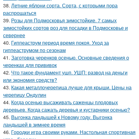
38.
Летние яблони сорта. Сорта, с которыми пора
распрощаться
39.
Розы для Подмосковья зимостойкие. 7 самых
зимостойких сортов роз для посадки в Подмосковье и
севернее
40.
Гиппеаструм период время покоя. Уход за
гиппеаструмом по сезонам
41.
Заготовка черенков осенью. Основные сведения о
черенках для прививок
42.
Что такое фундамент ушп. УШП: развод на деньги
или экономия средств?
43.
Какая металлочерепица лучше для крыши. Цены на
черепицу Ондулин
44.
Когда осенью высаживать саженцы плодовых
деревьев. Когда сажать деревья и кустарники осенью?
45.
Выгонка ландышей к Новому году. Выгонка
ландышей в зимнее время
46.
Городки игра своими руками. Настольная спортивная