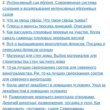
2.
Интенсивный сад яблоня. Современная система
создания и возделывания интенсивных яблоневых
садов
3.
Что за овощ сквош. Что такое сквош-тыква?
4.
Плюсы и минусы персика донецкий. Описание
5.
Как рассадить плодовые деревья на участке. Когда
сажать саженцы плодовых деревьев весной
6.
Всё о выращивании многолетних флоксов. Посадка и
пересадка флоксов осенью
7.
Материал для стен дома. Выбор материалов для
строительства стен частного дома
8.
10-ка лучших сверхранних сортов для северного
виноградарства. Re: 10-ка лучших сверхранних сортов
для северного виноградар
9.
Когда цветет декабрист в домашних условиях. Уход за
декабристом в домашних условиях
10.
Размножение девичьего винограда отводками.
Девичий виноград: размножение, посадка и уход. Как
размножить «потомков» садов Семирамиды