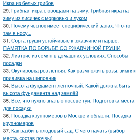
Икра из белых грибов
29.
Грибная икра с овощами на зиму. Грибная икра на
зиму из лисичек с морковью и луком
30.
Почему чеснок имеет специфический запах. Что-то
там в носу...
31.
Сорта груши устойчивые к ржавчине и парше.
ПАМЯТКА ПО БОРЬБЕ СО РЖАВЧИНОЙ ГРУШИ
32.
Лиатрис из семян в домашних условиях. Способы
посадки
33.
Окулировка роз летняя. Как размножить розы: зимняя
прививка на шиповник
34.
Высота фундамент ленточный. Какой должна быть
высота фундамента над землёй
35.
Все, что нужно знать о посеве туи. Подготовка места
для посадки
36.
Посадка крупномеров в Москве и области. Посадка
крупномеров
37.
Как разбить плодовый сад. С чего начать (выбор
места, состав почвы)