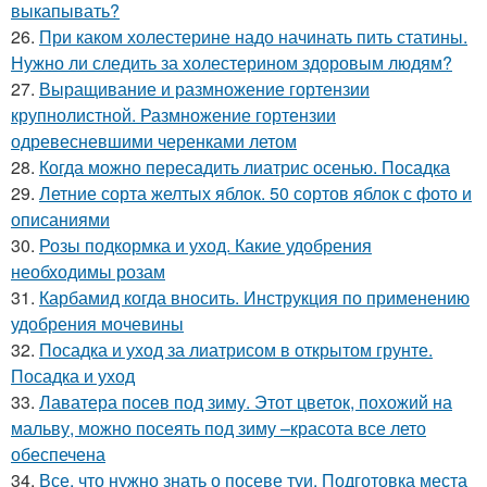
выкапывать?
26.
При каком холестерине надо начинать пить статины.
Нужно ли следить за холестерином здоровым людям?
27.
Выращивание и размножение гортензии
крупнолистной. Размножение гортензии
одревесневшими черенками летом
28.
Когда можно пересадить лиатрис осенью. Посадка
29.
Летние сорта желтых яблок. 50 сортов яблок с фото и
описаниями
30.
Розы подкормка и уход. Какие удобрения
необходимы розам
31.
Карбамид когда вносить. Инструкция по применению
удобрения мочевины
32.
Посадка и уход за лиатрисом в открытом грунте.
Посадка и уход
33.
Лаватера посев под зиму. Этот цветок, похожий на
мальву, можно посеять под зиму –красота все лето
обеспечена
34.
Все, что нужно знать о посеве туи. Подготовка места