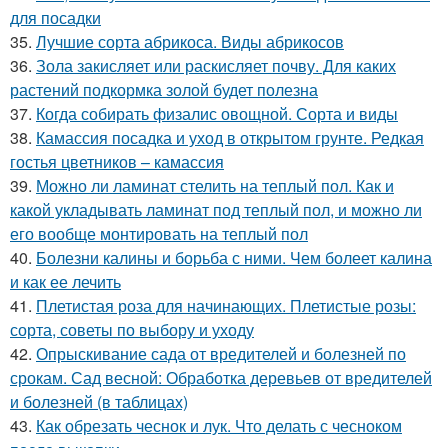
для посадки
35.
Лучшие сорта абрикоса. Виды абрикосов
36.
Зола закисляет или раскисляет почву. Для каких
растений подкормка золой будет полезна
37.
Когда собирать физалис овощной. Сорта и виды
38.
Камассия посадка и уход в открытом грунте. Редкая
гостья цветников – камассия
39.
Можно ли ламинат стелить на теплый пол. Как и
какой укладывать ламинат под теплый пол, и можно ли
его вообще монтировать на теплый пол
40.
Болезни калины и борьба с ними. Чем болеет калина
и как ее лечить
41.
Плетистая роза для начинающих. Плетистые розы:
сорта, советы по выбору и уходу
42.
Опрыскивание сада от вредителей и болезней по
срокам. Сад весной: Обработка деревьев от вредителей
и болезней (в таблицах)
43.
Как обрезать чеснок и лук. Что делать с чесноком