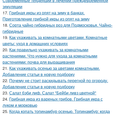
Современные тенденции в лечении преждевременной
эякуляции
17.
Грибная икры из опят на зиму в банках.
Приготовление грибной икры из опят на зиму
18.
Сорта чайно гибридных роз для Подмосковья. Чайно-
гибридные
19.
Как ухаживать за комнатными цветами. Комнатные
цветы: уход в домашних условиях
20.
Как правильно ухаживать за комнатными
растениями. Что нужно для ухода за комнатными
растениями: почва для выращивания
21.
Как ухаживать осенью за цветами комнатными.
Добавление статьи в новую подборку
22.
Почему не стоит раскидывать перегной по огороду.
Добавление статьи в новую подборку
23.
Салат бэби лиф. Салат "Бейби ливз цветной"
24.
Грибная икра из вареных грибов. Грибная икра с
луком и морковью
25.
Когда копать топинамбур осенью. Топинамбур: когда