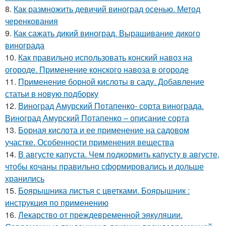
8.
Как размножить девичий виноград осенью. Метод
черенкования
9.
Как сажать дикий виноград. Выращивание дикого
винограда
10.
Как правильно использовать конский навоз на
огороде. Применение конского навоза в огороде
11.
Применение борной кислоты в саду. Добавление
статьи в новую подборку
12.
Виноград Амурский Потапенко- сорта винограда.
Виноград Амурский Потапенко – описание сорта
13.
Борная кислота и ее применение на садовом
участке. Особенности применения вещества
14.
В августе капуста. Чем подкормить капусту в августе,
чтобы кочаны правильно сформировались и дольше
хранились
15.
Боярышника листья с цветками. Боярышник :
инструкция по применению
16.
Лекарство от преждевременной эякуляции.