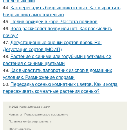
после выкопки
44.
Как пересадить боярышник осенью. Как вырастить
боярышник самостоятельно
45.
Полив орхидеи в коре. Частота поливов
46.
Зола раскисляет почву или нет. Как раскислить
почву?
47.
Дегустационные оценки сортов яблок. Re:
Дегустация сортов (МОИП)
48.
Растение с синими или голубыми цветками. 42
растения с синими цветками
49.
Как вырастить папоротник из спор в домашних
условиях. Размножение спорами
50.
Пересадка осенью комнатных цветов. Как и когда
пересаживать комнатные растения осенью?
© 2026 Идеи для сада и дачи
Контакты
Пользовательское соглашение
Политика конфидециальности
Обратная связь