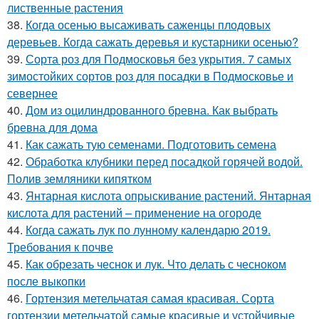
лиственные растения
38.
Когда осенью высаживать саженцы плодовых
деревьев. Когда сажать деревья и кустарники осенью?
39.
Сорта роз для Подмосковья без укрытия. 7 самых
зимостойких сортов роз для посадки в Подмосковье и
севернее
40.
Дом из оцилиндрованного бревна. Как выбрать
бревна для дома
41.
Как сажать тую семенами. Подготовить семена
42.
Обработка клубники перед посадкой горячей водой.
Полив земляники кипятком
43.
Янтарная кислота опрыскивание растений. Янтарная
кислота для растений – применение на огороде
44.
Когда сажать лук по лунному календарю 2019.
Требования к почве
45.
Как обрезать чеснок и лук. Что делать с чесноком
после выкопки
46.
Гортензия метельчатая самая красивая. Сорта
гортензии метельчатой самые красивые и устойчивые