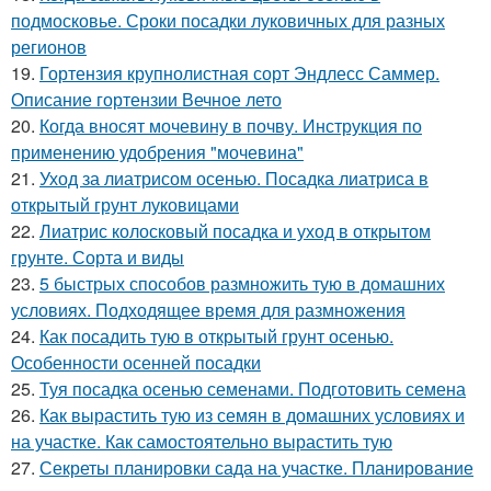
подмосковье. Сроки посадки луковичных для разных
регионов
19.
Гортензия крупнолистная сорт Эндлесс Саммер.
Описание гортензии Вечное лето
20.
Когда вносят мочевину в почву. Инструкция по
применению удобрения "мочевина"
21.
Уход за лиатрисом осенью. Посадка лиатриса в
открытый грунт луковицами
22.
Лиатрис колосковый посадка и уход в открытом
грунте. Сорта и виды
23.
5 быстрых способов размножить тую в домашних
условиях. Подходящее время для размножения
24.
Как посадить тую в открытый грунт осенью.
Особенности осенней посадки
25.
Туя посадка осенью семенами. Подготовить семена
26.
Как вырастить тую из семян в домашних условиях и
на участке. Как самостоятельно вырастить тую
27.
Секреты планировки сада на участке. Планирование