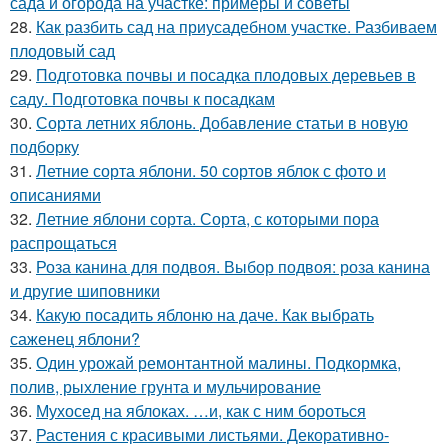
сада и огорода на участке: примеры и советы
28.
Как разбить сад на приусадебном участке. Разбиваем
плодовый сад
29.
Подготовка почвы и посадка плодовых деревьев в
саду. Подготовка почвы к посадкам
30.
Сорта летних яблонь. Добавление статьи в новую
подборку
31.
Летние сорта яблони. 50 сортов яблок с фото и
описаниями
32.
Летние яблони сорта. Сорта, с которыми пора
распрощаться
33.
Роза канина для подвоя. Выбор подвоя: роза канина
и другие шиповники
34.
Какую посадить яблоню на даче. Как выбрать
саженец яблони?
35.
Один урожай ремонтантной малины. Подкормка,
полив, рыхление грунта и мульчирование
36.
Мухосед на яблоках. …и, как с ним бороться
37.
Растения с красивыми листьями. Декоративно-