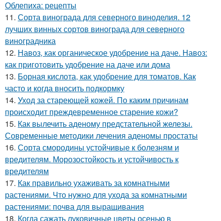
Облепиха: рецепты
11.
Сорта винограда для северного виноделия. 12
лучших винных сортов винограда для северного
виноградника
12.
Навоз, как органическое удобрение на даче. Навоз:
как приготовить удобрение на даче или дома
13.
Борная кислота, как удобрение для томатов. Как
часто и когда вносить подкормку
14.
Уход за стареющей кожей. По каким причинам
происходит преждевременное старение кожи?
15.
Как вылечить аденому предстательной железы.
Современные методики лечения аденомы простаты
16.
Сорта смородины устойчивые к болезням и
вредителям. Морозостойкость и устойчивость к
вредителям
17.
Как правильно ухаживать за комнатными
растениями. Что нужно для ухода за комнатными
растениями: почва для выращивания
18.
Когда сажать луковичные цветы осенью в