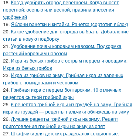
18.
Когда удобрять огород перегноем. Когда вносят
перегной: осенью или весной, правила внесения
удобрений
19.
Яблони ранетки и китайки. Ранетка (сортотип яблок)
20.
Какое удобрение для огорода выбрать. Добавление
статьи в новую подборку
21.
Удобрение почвы коровьим навозом. Подкормка
растений коровьим навозом
22.
Икра из белых грибов с острым перцем и овощами.
Икра из белых грибов
23.
Икра из грибов на зиму. Грибная икра из вареных
грибов с помидорами и чесноком
24.
Грибная икра с перцем болгарским. 10 отличных
рецептов сытной грибной икры
25.
6 рецептов грибной икры из груздей на зиму. Грибная
икра из груздей — рецепты пальчики оближешь на зиму
26.
Лучшие рецепты грибной икры на зиму. Рецепт
приготовления грибной икры на зиму из опят
27.
Шкафчики для детских раздевалок секционные.