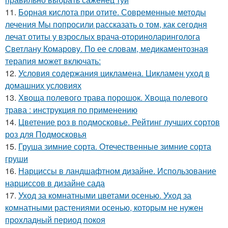
11.
Борная кислота при отите. Современные методы
лечения Мы попросили рассказать о том, как сегодня
лечат отиты у взрослых врача-оториноларинголога
Светлану Комарову. По ее словам, медикаментозная
терапия может включать:
12.
Условия содержания цикламена. Цикламен уход в
домашних условиях
13.
Хвоща полевого трава порошок. Хвоща полевого
трава : инструкция по применению
14.
Цветение роз в подмосковье. Рейтинг лучших сортов
роз для Подмосковья
15.
Груша зимние сорта. Отечественные зимние сорта
груши
16.
Нарциссы в ландшафтном дизайне. Использование
нарциссов в дизайне сада
17.
Уход за комнатными цветами осенью. Уход за
комнатными растениями осенью, которым не нужен
прохладный период покоя