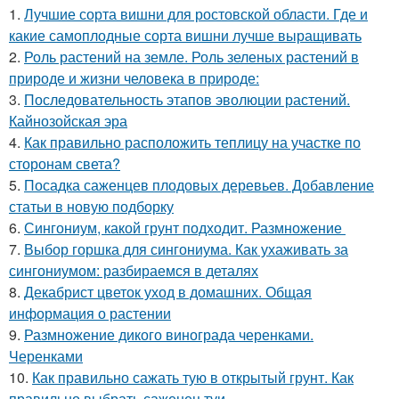
1.
Лучшие сорта вишни для ростовской области. Где и
какие самоплодные сорта вишни лучше выращивать
2.
Роль растений на земле. Роль зеленых растений в
природе и жизни человека в природе:
3.
Последовательность этапов эволюции растений.
Кайнозойская эра
4.
Как правильно расположить теплицу на участке по
сторонам света?
5.
Посадка саженцев плодовых деревьев. Добавление
статьи в новую подборку
6.
Сингониум, какой грунт подходит. Размножение
7.
Выбор горшка для сингониума. Как ухаживать за
сингониумом: разбираемся в деталях
8.
Декабрист цветок уход в домашних. Общая
информация о растении
9.
Размножение дикого винограда черенками.
Черенками
10.
Как правильно сажать тую в открытый грунт. Как
правильно выбрать саженец туи