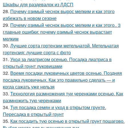
Шкафы для раздевалок из ЛДСП
28.
Почему озимый чеснок вырос мелким и как этого
избежать в новом сезоне
29.
Почему озимый чеснок вырос мелким и как этого.. 3
главные ошибки: почему озимый чеснок вырастает
мелким
30.
Лучшие сорта гортензии метельчатой. Метельчатая
гортензия: лучшие сорта с фото
31.
Уход за лиатрисом осенью. Посадка лиатриса в
открытый грунт луковицами
32.
Время посадки луковичных цветов осенью. Поздняя
посадка луковичных. Как это правильно сделать — и
когда сажать уже нельзя
33.
Технология размножения туи черенками осенью. Как
размножить тую черенками
34.
Туя посадка семян и уход в открытом грунте.
Пересадка в открытый грунт
35.
Как посадить тую осенью в открытый грунт пошагово.
Выбор места для выращивания туи