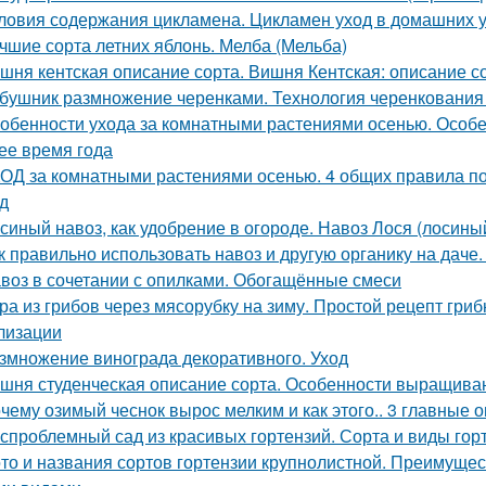
ловия содержания цикламена. Цикламен уход в домашних 
чшие сорта летних яблонь. Мелба (Мельба)
шня кентская описание сорта. Вишня Кентская: описание со
бушник размножение черенками. Технология черенкования 
обенности ухода за комнатными растениями осенью. Особ
ее время года
ОД за комнатными растениями осенью. 4 общих правила по
д
синый навоз, как удобрение в огороде. Навоз Лося (лосины
к правильно использовать навоз и другую органику на даче.
воз в сочетании с опилками. Обогащённые смеси
ра из грибов через мясорубку на зиму. Простой рецепт гриб
лизации
змножение винограда декоративного. Уход
шня студенческая описание сорта. Особенности выращива
чему озимый чеснок вырос мелким и как этого.. 3 главные 
спроблемный сад из красивых гортензий. Сорта и виды гор
то и названия сортов гортензии крупнолистной. Преимущес