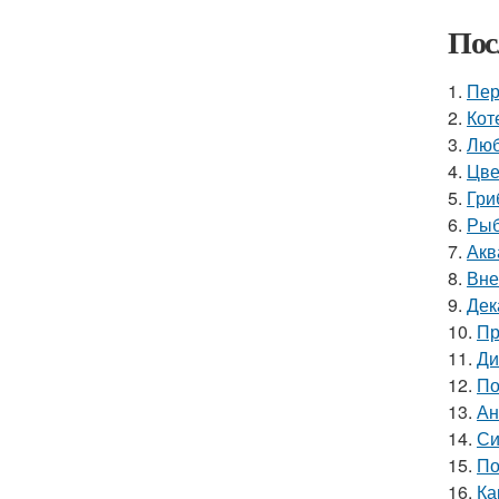
Пос
1.
Пер
2.
Кот
3.
Люб
4.
Цве
5.
Гри
6.
Рыб
7.
Акв
8.
Вне
9.
Дек
10.
Пр
11.
Ди
12.
По
13.
Ан
14.
Си
15.
По
16.
Ка