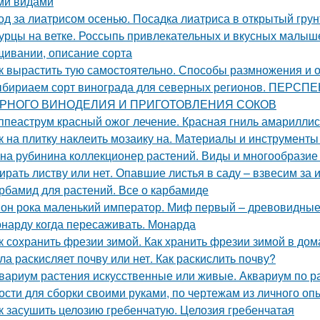
ми видами
од за лиатрисом осенью. Посадка лиатриса в открытый гру
урцы на ветке. Россыпь привлекательных и вкусных малыше
ивании, описание сорта
к вырастить тую самостоятельно. Способы размножения и
бириаем сорт винограда для северных регионов. ПЕ
РНОГО ВИНОДЕЛИЯ И ПРИГОТОВЛЕНИЯ СОКОВ
ппеаструм красный ожог лечение. Красная гниль амарилли
к на плитку наклеить мозаику на. Материалы и инструмент
на рубинина коллекционер растений. Виды и многообразие 
ирать листву или нет. Опавшие листья в саду – взвесим за 
рбамид для растений. Все о карбамиде
он рока маленький император. Миф первый – древовидные
нарду когда пересаживать. Монарда
к сохранить фрезии зимой. Как хранить фрезии зимой в до
ла раскисляет почву или нет. Как раскислить почву?
вариум растения искусственные или живые. Аквариум по р
ости для сборки своими руками, по чертежам из личного оп
к засушить целозию гребенчатую. Целозия гребенчатая