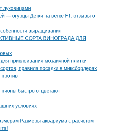
нт луковицами
й — огурцы Детки на ветке F1: отзывы о
 особенности выращивания
РСПЕКТИВНЫЕ СОРТА ВИНОГРАДА ДЛЯ
совых
ы для приклеивания мозаичной плитки
сортов, правила посадки в миксбордерах
и против
 пионы быстро отцветают
машних условиях
азмерам Размеры аквариума с расчетом
ыта!