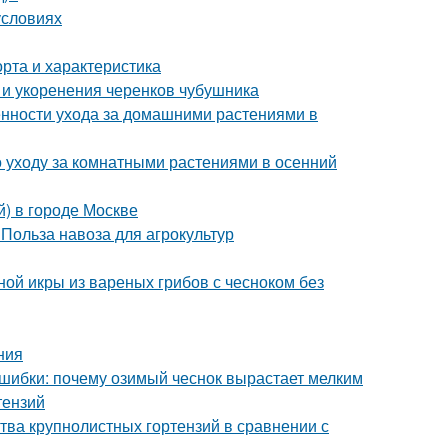
условиях
рта и характеристика
и укоренения черенков чубушника
енности ухода за домашними растениями в
 уходу за комнатными растениями в осенний
й) в городе Москве
 Польза навоза для агрокультур
ной икры из вареных грибов с чесноком без
ния
ошибки: почему озимый чеснок вырастает мелким
тензий
тва крупнолистных гортензий в сравнении с