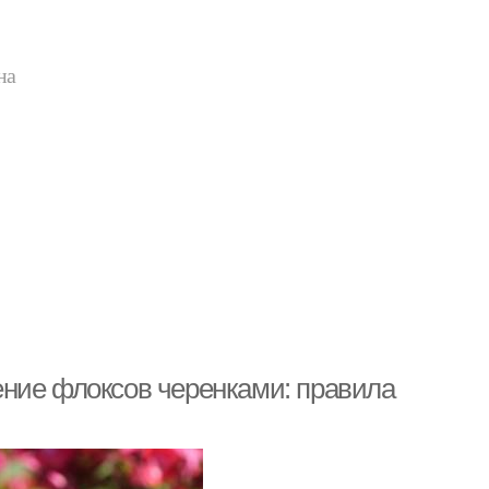
на
ение флоксов черенками: правила