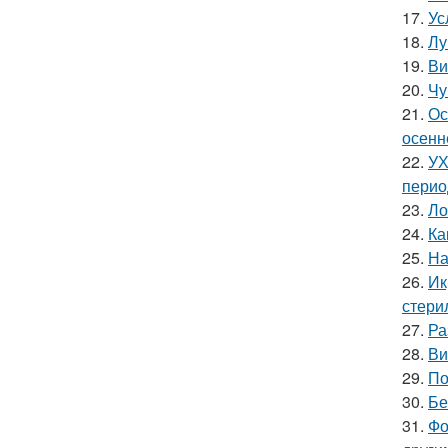
17.
Ус
18.
Лу
19.
Ви
20.
Чу
21.
Ос
осенн
22.
УХ
перио
23.
Ло
24.
Ка
25.
На
26.
Ик
стери
27.
Ра
28.
Ви
29.
По
30.
Бе
31.
Фо