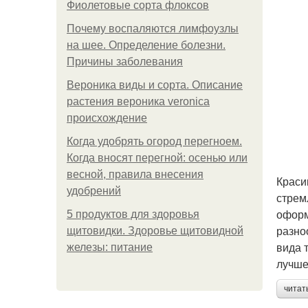
Фиолетовые сорта флоксов
Почему воспаляются лимфоузлы
на шее. Определение болезни.
Причины заболевания
Вероника виды и сорта. Описание
растения вероника veronica
происхождение
Когда удобрять огород перегноем.
Когда вносят перегной: осенью или
весной, правила внесения
Краси
удобрений
стрем
оформ
5 продуктов для здоровья
разно
щитовидки. Здоровье щитовидной
вида 
железы: питание
лучше
читат