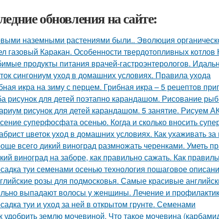
ледние обновления на сайте:
выми наземными растениями были.. Эволюция органическог
ел газовый Каракан. Особенности твердотопливных котлов 
имые продукты питания врачей-гастроэнтерологов. Идальн
ток сингониум уход в домашних условиях. Правила ухода
бная икра на зиму с перцем. Грибная икра – 5 рецептов пр
а рисунок для детей поэтапно карандашом. Рисование рыбк
ариум рисунок для детей карандашом. 5 занятие. Рисуем
сение суперфосфата осенью. Когда и сколько вносить суп
абрист цветок уход в домашних условиях. Как ухаживать за
още всего дикий виноград размножать черенками. Уметь пр
кий виноград на заборе, как правильно сажать. Как правиль
садка туи семенами осенью технология пошаговое описани
глийские розы для подмосковья. Самые красивые английски
льно выпадают волосы у женщины. Лечение и профилактик
садка туи и уход за ней в открытом грунте. Семенами
к удобрить землю мочевиной. Что такое мочевина (карбами