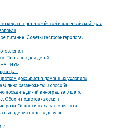
о мира в протерозойской и палеозойской эрах
Каракан
ое питание. Советы гастроэнтеролога.
иготовления
и. Поэтапно для детей
 АКВАРИУМ
ерфосфат
 цветком декабрист в домашних условиях
авильно размножить: 3 способа
но посадить дикий виноград за 3 шага
е. Сбор и подготовка семян
е розы Остина и их характеристики
а выпадения волос у девушек
д)?