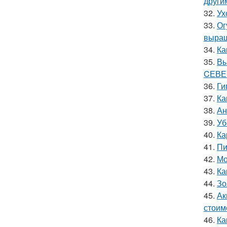
други
32.
Ух
33.
Ог
выращ
34.
Ка
35.
Вы
CЕВЕ
36.
Ги
37.
Ка
38.
Ан
39.
Уб
40.
Ка
41.
Пи
42.
Мо
43.
Ка
44.
Зо
45.
Ак
стоим
46.
Ка