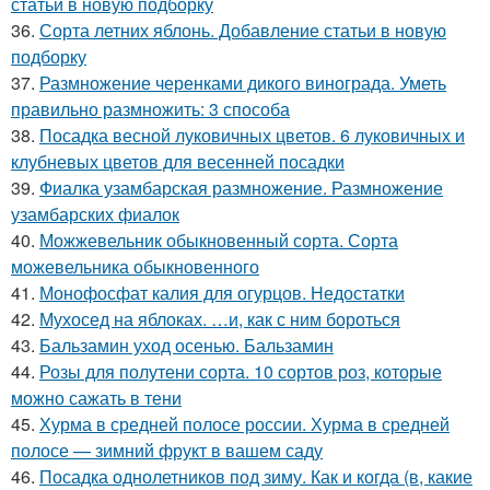
статьи в новую подборку
36.
Сорта летних яблонь. Добавление статьи в новую
подборку
37.
Размножение черенками дикого винограда. Уметь
правильно размножить: 3 способа
38.
Посадка весной луковичных цветов. 6 луковичных и
клубневых цветов для весенней посадки
39.
Фиалка узамбарская размножение. Размножение
узамбарских фиалок
40.
Можжевельник обыкновенный сорта. Сорта
можевельника обыкновенного
41.
Монофосфат калия для огурцов. Недостатки
42.
Мухосед на яблоках. …и, как с ним бороться
43.
Бальзамин уход осенью. Бальзамин
44.
Розы для полутени сорта. 10 сортов роз, которые
можно сажать в тени
45.
Хурма в средней полосе россии. Хурма в средней
полосе — зимний фрукт в вашем саду
46.
Посадка однолетников под зиму. Как и когда (в, какие