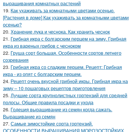
выращивания комнатных растений
19.
Как ухаживать за комнатными цветами осенью.
[Растения в доме] Как ухаживать за комнатными цветами
осенью?
20.
Хранение лука и чеснока. Как хранить чеснок
21.
Грибная икра с болгарским перцем на зиму. Грибная
икра из вареных грибов с чесноком
22.
Груша сорт большая. Особенности сортов летнего
созревания
23.
Грибная икра со сладким перцем. Рецепт: Грибная
икра - из опят с болгарским перцем.
24.
Рецепт очень вкусной грибной икры. Грибная икра на
зиму – 10 пошаговых рецептов приготовления
25.
Лучшие сорта крупнолистных гортензий для средней
полосы. Общие правила посадки и ухода
26.
Годеция выращивание из семян когда сажать.
Выращивание из семян
27.
Самые зимостойкие сорта гортензий.
ОСОБЕННОСТИ ВЫРАЩИВАНИЯ МОРОЗОСТОЙКИХ