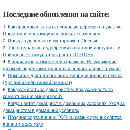
Последние обновления на сайте:
1.
Как правильно сажать плодовые деревья на участке.
Пошаговая инструкция по посадке саженцев
2.
Посадка деревьев и кустарников. Осенью
3.
Топ натуральных удобрений в шаговой доступности.
Природные стимуляторы роста «ОРТОН»
4.
6 вариантов размножения флоксов. Размножение
флоксов черенками: правила и пошаговая инструкция
5.
Покрытие для теплого пола. Кварцвиниловая плитка
(Арт-винил или гибкий ламинат)
6.
Как ухаживать за декабристом. Как ухаживать за
комнатной шлюмбергерой?
7.
Когда цветет декабрист в домашних условиях. Уход за
декабристом в домашних условиях
8.
Поздние сорта вишни. ТОП-45 самых лучших сортов
вишни в 2022 году