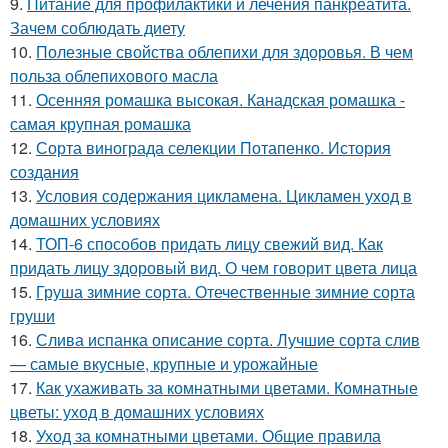
9.
Питание для профилактики и лечения панкреатита.
Зачем соблюдать диету
10.
Полезные свойства облепихи для здоровья. В чем
польза облепихового масла
11.
Осенняя ромашка высокая. Канадская ромашка -
самая крупная ромашка
12.
Сорта винограда селекции Потапенко. История
создания
13.
Условия содержания цикламена. Цикламен уход в
домашних условиях
14.
ТОП-6 способов придать лицу свежий вид. Как
придать лицу здоровый вид. О чем говорит цвета лица
15.
Груша зимние сорта. Отечественные зимние сорта
груши
16.
Слива испанка описание сорта. Лучшие сорта слив
— самые вкусные, крупные и урожайные
17.
Как ухаживать за комнатными цветами. Комнатные
цветы: уход в домашних условиях
18.
Уход за комнатными цветами. Общие правила