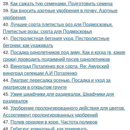
38.
Как сажать тую семенами. Подготовить семена
39.
Как вносить азотные удобрения в почву. Азотные
удобрения
40.
Лучшие сорта плетистых роз для Подмосковья.
Плетистые розы: сорта для Подмосковья
41.
Пестролистная бегония уход. Пестролистные
бегонии: как ухаживать
42.
Посадка однолетников под зиму. Как и когда (в, какие
сроки) проводить подзимний посев однолетников
43.
Виноград Потапенко все сорта. Re: Амурский
виноград селекции А.И Потапенко
44.
Лиатрис пересадка осенью. Посадка и уход за
лиатрисом в открытом грунте
45.
Узкие шкафчики для раздевалок. Шкафчики для
раздевалок
46.
Удобрение пролонгированного действия для цветов.
Ассортимент пролонгированных удобрений
47.
Полив орхидеи в коре. Частота поливов
48.
Гибискус комнатный, как прививать.