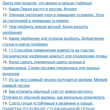
Диета при подагре, что можно и нельзя (таблица)
11.
Какие Орехи растут в россии. Фундук
12.
Уличная гортензия уход в домашних условиях. Уход
за гортензией в домашних условиях
13.
Чем удобрить землю весной. Когда вносить
удобрения
14.
Какое удобрение для огорода выбрать. Добавление
статьи в новую подборку
15.
11 Способов применения компоста на участке.
Органическое удобрение компост для плодородия почвы
16.
Когда сажать луковичные цветы осенью в
подмосковье. Сроки посадки луковичных для разных
регионов
17.
Из-за чего озимый чеснок получается мелким. Мелкий
озимый чеснок
18.
Как отличить обычный сорт от ремонтантного.
Отличия от обычной малины, как визуально определить
19.
Сорта груши устойчивые к ржавчине и парше.
ПАМЯТКА ПО БОРЬБЕ СО РЖАВЧИНОЙ ГРУШИ