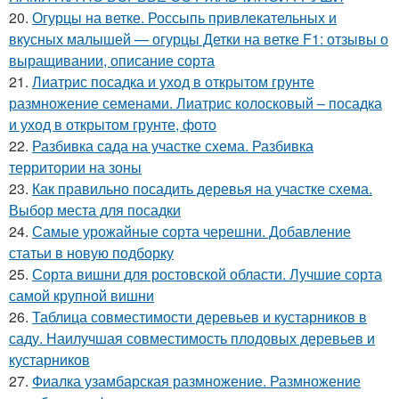
20.
Огурцы на ветке. Россыпь привлекательных и
вкусных малышей — огурцы Детки на ветке F1: отзывы о
выращивании, описание сорта
21.
Лиатрис посадка и уход в открытом грунте
размножение семенами. Лиатрис колосковый – посадка
и уход в открытом грунте, фото
22.
Разбивка сада на участке схема. Разбивка
территории на зоны
23.
Как правильно посадить деревья на участке схема.
Выбор места для посадки
24.
Самые урожайные сорта черешни. Добавление
статьи в новую подборку
25.
Сорта вишни для ростовской области. Лучшие сорта
самой крупной вишни
26.
Таблица совместимости деревьев и кустарников в
саду. Наилучшая совместимость плодовых деревьев и
кустарников
27.
Фиалка узамбарская размножение. Размножение