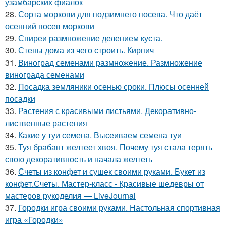
узамбарских фиалок
28.
Сорта моркови для подзимнего посева. Что даёт
осенний посев моркови
29.
Спиреи размножение делением куста.
30.
Стены дома из чего строить. Кирпич
31.
Виноград семенами размножение. Размножение
винограда семенами
32.
Посадка земляники осенью сроки. Плюсы осенней
посадки
33.
Растения с красивыми листьями. Декоративно-
лиственные растения
34.
Какие у туи семена. Высеиваем семена туи
35.
Туя брабант желтеет хвоя. Почему туя стала терять
свою декоративность и начала желтеть
36.
Счеты из конфет и сушек своими руками. Букет из
конфет.Счеты. Мастер-класс - Красивые шедевры от
мастеров рукоделия — LiveJournal
37.
Городки игра своими руками. Настольная спортивная
игра «Городки»