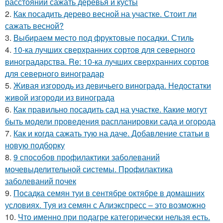
расстоянии сажать деревья и кусты
2.
Как посадить дерево весной на участке. Стоит ли
сажать весной?
3.
Выбираем место под фруктовые посадки. Стиль
4.
10-ка лучших сверхранних сортов для северного
виноградарства. Re: 10-ка лучших сверхранних сортов
для северного виноградар
5.
Живая изгородь из девичьего винограда. Недостатки
живой изгороди из винограда
6.
Как правильно посадить сад на участке. Какие могут
быть модели проведения распланировки сада и огорода
7.
Как и когда сажать тую на даче. Добавление статьи в
новую подборку
8.
9 способов профилактики заболеваний
мочевыделительной системы. Профилактика
заболеваний почек
9.
Посадка семян туи в сентябре октябре в домашних
условиях. Туя из семян с Алиэкспресс – это возможно
10.
Что именно при подагре категорически нельзя есть.