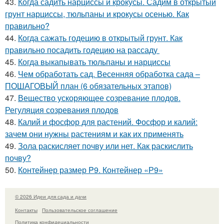
43.
Когда садить нарциссы и крокусы. Садим в открытый
грунт нарциссы, тюльпаны и крокусы осенью. Как
правильно?
44.
Когда сажать годецию в открытый грунт. Как
правильно посадить годецию на рассаду
45.
Когда выкапывать тюльпаны и нарциссы
46.
Чем обработать сад. Весенняя обработка сада –
ПОШАГОВЫЙ план (6 обязательных этапов)
47.
Вещество ускоряющее созревание плодов.
Регуляция созревания плодов
48.
Калий и фосфор для растений. Фосфор и калий:
зачем они нужны растениям и как их применять
49.
Зола раскисляет почву или нет. Как раскислить
почву?
50.
Контейнер размер P9. Контейнер «Р9»
© 2026 Идеи для сада и дачи
Контакты
Пользовательское соглашение
Политика конфидециальности