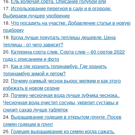
16.
Ель колючая сорта. Описание голубой ели
17.
Использование перегноя в саду и в огороде.
Выбираем лучшее удобрение
18.
Что посадить на участке. Добавление статьи в новую
подборку
19.
Когда лучше покупать теплицы дешевле. Цена
теплицы - от чего зависит?
20.
Катерина сорта слив. Сорта слив – 60 сортов 2022
года с описанием и фото
21.
Как и где хранить топинамбур. Где хранить
топинамбур зимой и летом?
22.
Почему озимый чеснок вырос мелким и как этого
избежать в новом сезоне
23.
Почему чесночная вода лучше зубчика чеснока..
Чесночная вода очистит сосуды, укрепит суставы и
снизит сахар лучше таблеток
24.
Выращивание годеции в открытом грунте. Посев
семян годеции в грунт
25.
Годеция выращивание из семян когда сажать.