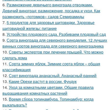
6.
Размножение девичьего винограда отводками.
Девичий виноград: размножение, посадка и уход. Как
размножить «потомков» садов Семирамиды
7.
5 продуктов для здоровья щитовидки. Здоровье
щитовидной железы: питание
8.
Устройство плодового сада. Разбиваем плодовый сад
9.
Сорта винограда для северного виноделия. 12 лучших
винных сортов винограда для северного виноградника
10.
Советы экспертов при лечении прыщей. Что можно
сделать дома
11.
Сорта зимних яблок. Зимние сорта яблок – общая
классификация
12.
Сорт винограда ананасный. Ананасный ранний
13.
Какие Орехи растут в россии. Фундук
14.
Уход за комнатными цветами. Общие правила
выращивания комнатных растений
15.
Время сбора топинамбура. Топинамбур: когда
выкапывать?