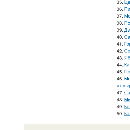
35.
Цв
36.
Пи
37.
Мо
38.
По
39.
Дв
40.
Са
41.
Го
42.
Со
43.
Яб
44.
Ка
45.
По
46.
Мо
их вы
47.
Са
48.
Ми
49.
Ко
50.
Ка