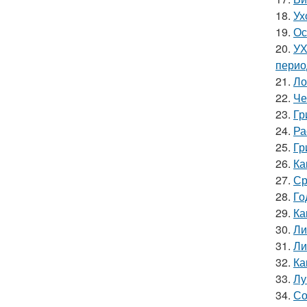
18.
Ух
19.
Ос
20.
УХ
перио
21.
Ло
22.
Че
23.
Гр
24.
Ра
25.
Гр
26.
Ка
27.
Ср
28.
Го
29.
Ка
30.
Ли
31.
Ли
32.
Ка
33.
Лу
34.
Со