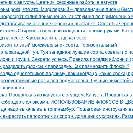
етник в августе. Цветник: сезонные работы в августе
оны рока, что это. Миф первый – древовидные пионы быст
нофосфат калия применение. Инструкция по применению
дготавливаем осенние черенки к выставке. Способы черенк
игатель Стирлинга большой мощности своими руками. Как р
д на песке. Как вырастить сад на песке
ризонтальный можжевельник сорта. Горизонтальный
рта западной туи. Туя западная: лучшие сорта, советы по п
лони и груши. Секреты успеха. Правила посадки яблони и 
к разделить флоксы к пересадке. Как размножить флоксы?
садка однолетников под зиму. Как и когда (в, какие сроки)
розоустойчивые розы для подмосковья. Лучшие зимостойкие
ращивания
лат Провансаль из капусты с огурцом. Капуста Провансаль
ксбордер с флоксами. ИСПОЛЬЗОВАНИЕ ФЛОКСОВ В 
гда надо выкапывать топинамбур. Пошаговая инструкция 
к вырастить папоротник из спор в домашних условиях. Ра