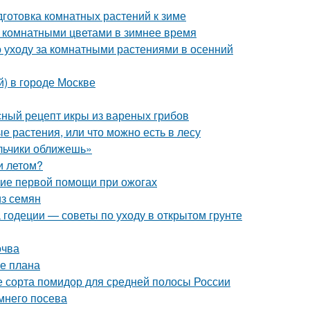
готовка комнатных растений к зиме
а комнатными цветами в зимнее время
 уходу за комнатными растениями в осенний
й) в городе Москве
сный рецепт икры из вареных грибов
 растения, или что можно есть в лесу
альчики оближешь»
и летом?
ние первой помощи при ожогах
из семян
 годеции — советы по уходу в открытом грунте
очва
ие плана
 сорта помидор для средней полосы России
мнего посева