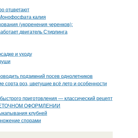
ро отцветают
 Монофосфата калия
ования (укоренения черенков):
аботает двигатель Стирлинга
осадке и уходу
груши
 проводить подзимний посев однолетников
 сорта роз, цветущие всё лето и особенности
 быстрого приготовления — классический рецепт
ЦВЕТОЧНОМ ОФОРМЛЕНИИ
выкапывания клубней
змножение спорами