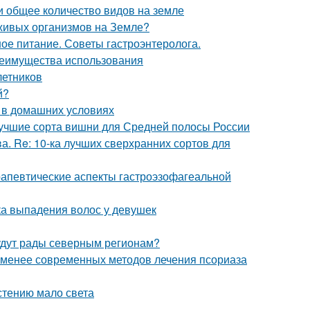
и общее количество видов на земле
 живых организмов на Земле?
ое питание. Советы гастроэнтеролога.
реимущества использования
летников
й?
д в домашних условиях
Лучшие сорта вишни для Средней полосы России
а. Re: 10-ка лучших сверхранних сортов для
апевтические аспекты гастроэзофагеальной
а выпадения волос у девушек
удут рады северным регионам?
 менее современных методов лечения псориаза
астению мало света