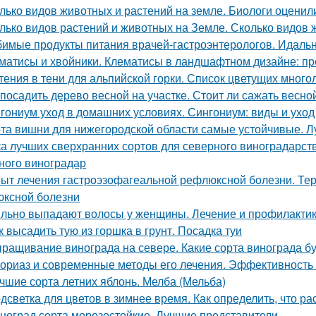
лько видов животных и растений на земле. Биологи оценил
лько видов растений и животных на Земле. Сколько видов
имые продукты питания врачей-гастроэнтерологов. Идальн
матисы и хвойники. Клематисы в ландшафтном дизайне: п
тения в тени для альпийской горки. Список цветущих много
 посадить дерево весной на участке. Стоит ли сажать весно
гониум уход в домашних условиях. Сингониум: виды и ухо
та вишни для нижегородской области самые устойчивые. 
ка лучших сверхранних сортов для северного виноградарств
ного виноградар
ыт лечения гастроэзофагеальной рефлюксной болезни. Тер
ксной болезни
льно выпадают волосы у женщины. Лечение и профилактик
к высадить тую из горшка в грунт. Посадка туи
ращивание винограда на севере. Какие сорта винограда б
ориаз и современные методы его лечения. Эффективность
чшие сорта летних яблонь. Мелба (Мельба)
дсветка для цветов в зимнее время. Как определить, что р
ноград сорта морозостойкие. Лучшие представители