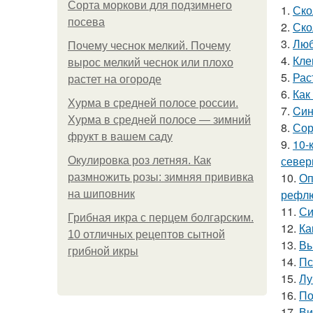
Сорта моркови для подзимнего
1.
Ско
посева
2.
Ско
3.
Люб
Почему чеснок мелкий. Почему
4.
Кле
вырос мелкий чеснок или плохо
5.
Рас
растет на огороде
6.
Как
Хурма в средней полосе россии.
7.
Cин
Хурма в средней полосе — зимний
8.
Сор
фрукт в вашем саду
9.
10-
север
Окулировка роз летняя. Как
10.
Оп
размножить розы: зимняя прививка
рефлю
на шиповник
11.
Си
Грибная икра с перцем болгарским.
12.
Ка
10 отличных рецептов сытной
13.
Вы
грибной икры
14.
Пс
15.
Лу
16.
По
17.
Ви