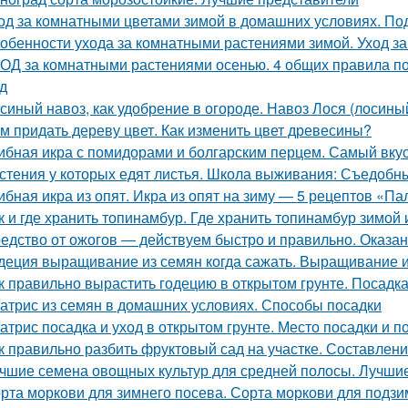
од за комнатными цветами зимой в домашних условиях. Под
обенности ухода за комнатными растениями зимой. Уход з
ОД за комнатными растениями осенью. 4 общих правила по
д
синый навоз, как удобрение в огороде. Навоз Лося (лосины
м придать дереву цвет. Как изменить цвет древесины?
ибная икра с помидорами и болгарским перцем. Самый вку
стения у которых едят листья. Школа выживания: Съедобные
ибная икра из опят. Икра из опят на зиму — 5 рецептов «П
к и где хранить топинамбур. Где хранить топинамбур зимой 
едство от ожогов ― действуем быстро и правильно. Оказа
деция выращивание из семян когда сажать. Выращивание 
к правильно вырастить годецию в открытом грунте. Посадка
атрис из семян в домашних условиях. Способы посадки
атрис посадка и уход в открытом грунте. Место посадки и п
к правильно разбить фруктовый сад на участке. Составлен
чшие семена овощных культур для средней полосы. Лучшие
рта моркови для зимнего посева. Сорта моркови для подзи