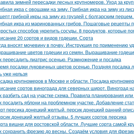
авила зимней пересадки лесных крупномеров. Уход за кру
ибная икра с овощами на зиму. Грибная икра на зиму из лис
цепт грибной икры на зиму из груздей с болгарским перцем.
ибная икра из маринованных грибов. Пошаговые рецепты пр
простых способов укрепить сосуды. 8 продуктов, которые п
исание 20 сортов и видов годеции. Сорта
гда вносят мочевину в почву. Инструкция по применению у
ращивание цветов годеции из семян. Выращивание годеци
к пересадить лиатрис осенью. Размножение и посадка
емя посадки луковичных цветов осенью. Поздняя посадка лу
ь уже нельзя
садка крупномеров в Москве и области. Посадка крупноме
исание сортов винограда для северных широт. Виноград н
к разбить сад на участке схема. Правила планирования или
к посадить яблони на проблемном участке. Добавление ста
рт персика донецкий желтый. персик донецкий ранний опис
рсик донецкий желтый отзывы. 5 лучших сортов персика
рта вишни для ростовской области. Лучшие сорта самой к
к сохранить фрезию до весны. Создаём условия для фрези