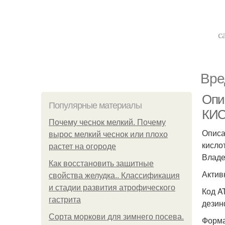
с
Вре
Опи
Популярные материалы
КИС
Почему чеснок мелкий. Почему
Описа
вырос мелкий чеснок или плохо
кисло
растет на огороде
Владе
Как восстановить защитные
Актив
свойства желудка.. Классификация
и стадии развития атрофического
Код A
гастрита
дезин
Сорта моркови для зимнего посева.
Форма