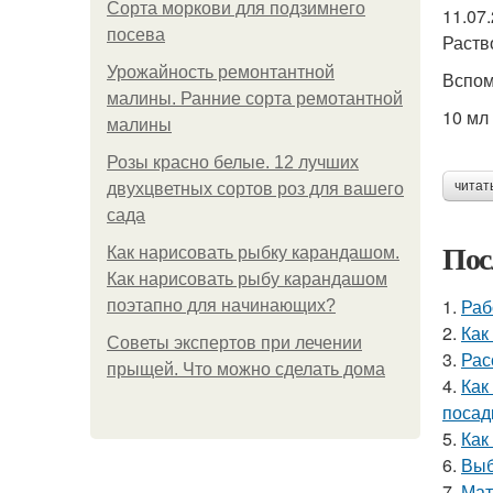
Сорта моркови для подзимнего
11.07
посева
Раств
Урожайность ремонтантной
Вспом
малины. Ранние сорта ремотантной
10 мл 
малины
Розы красно белые. 12 лучших
читат
двухцветных сортов роз для вашего
сада
Пос
Как нарисовать рыбку карандашом.
Как нарисовать рыбу карандашом
1.
Раб
поэтапно для начинающих?
2.
Как
Советы экспертов при лечении
3.
Рас
прыщей. Что можно сделать дома
4.
Как
посад
5.
Как
6.
Выб
7.
Мат