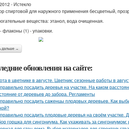
.2012 - Истекло
ор спиртовой для наружного применения бесцветный, прозр
огательные вещества: этанол, вода очищенная.
- флаконы (1) - упаковки.
ь дальше →
ледние обновления на сайте:
ота в цветнике в августе. Цветник: сезонные работы в авгус
 правильно посадить деревья на участке. На каком расстоя
стояние от деревьев до забора. Регламенты
 правильно посадить саженцы плодовых деревьев. Как вы
кой?
 правильно посадить плодовые деревья на своём участке. 
ор горшка для сингониума. Как ухаживать за сингониумом:
ериал для стен дома. Выбор материалов для строительства