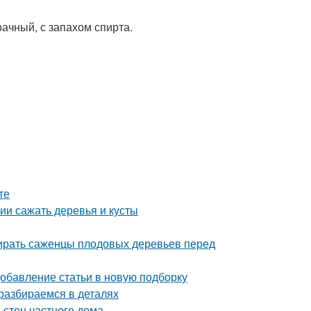
ачный, с запахом спирта.
те
нии сажать деревья и кусты
бирать саженцы плодовых деревьев перед
Добавление статьи в новую подборку
 разбираемся в деталях
 стен частного дома