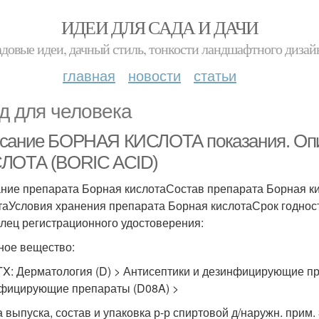
ИДЕИ ДЛЯ САДА И ДАЧИ
адовые идеи, дачный стиль, тонкости ландшафтного дизай
главная
новости
статьи
д для человека
сание БОРНАЯ КИСЛОТА показания. Оп
ЛОТА (BORIC ACID)
ние препарата Борная кислотаСостав препарата Борная к
таУсловия хранения препарата Борная кислотаСрок годнос
лец регистрационного удостоверения:
ное вещество:
TX: Дерматология (D) > Антисептики и дезинфицирующие пр
фицирующие препараты (D08A) >
 выпуска, состав и упаковка р-р спиртовой д/наружн. прим. 3