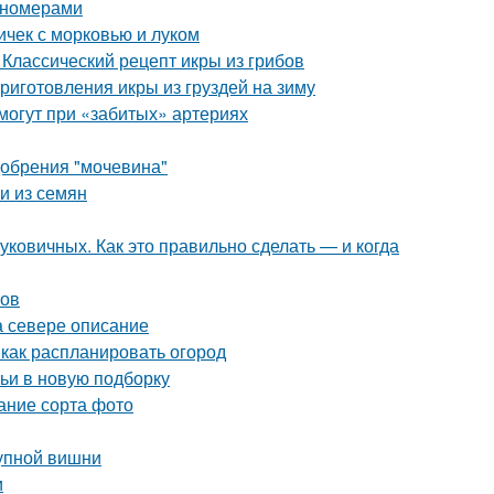
пномерами
ичек с морковью и луком
 Классический рецепт икры из грибов
иготовления икры из груздей на зиму
омогут при «забитых» артериях
добрения "мочевина"
и из семян
ковичных. Как это правильно сделать — и когда
ров
а севере описание
 как распланировать огород
тьи в новую подборку
ание сорта фото
рупной вишни
и