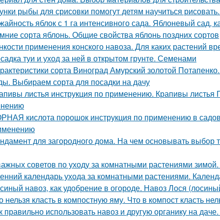
унки рыбы для срисовки помогут детям научиться рисовать
жайность яблок с 1 га интенсивного сада. Яблоневый сад, 
мние сорта яблонь. Общие свойства яблонь поздних сортов
нкости применения конского навоза. Для каких растений вр
садка туи и уход за ней в открытом грунте. Семенами
рактеристики сорта Виноград Амурский золотой Потапенко
ды. Выбираем сорта для посадки на дачу
апивы листья инструкция по применению. Крапивы листья П
енению
РНАЯ кислота порошок инструкция по применению в садово
именению
ндамент для загородного дома. На чем основывать выбор т
важных советов по уходу за комнатными растениями зимой
енний календарь ухода за комнатными растениями. Календ
синый навоз, как удобрение в огороде. Навоз Лося (лосины
о нельзя класть в компостную яму. Что в компост класть нел
к правильно использовать навоз и другую органику на даче.