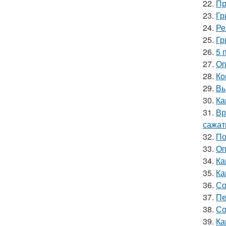
22.
Пр
23.
Гр
24.
Ре
25.
Гр
26.
5 
27.
Оп
28.
Ко
29.
Вы
30.
Ка
31.
Вр
сажат
32.
По
33.
Оп
34.
Ка
35.
Ка
36.
Со
37.
Пе
38.
Со
39.
Ка