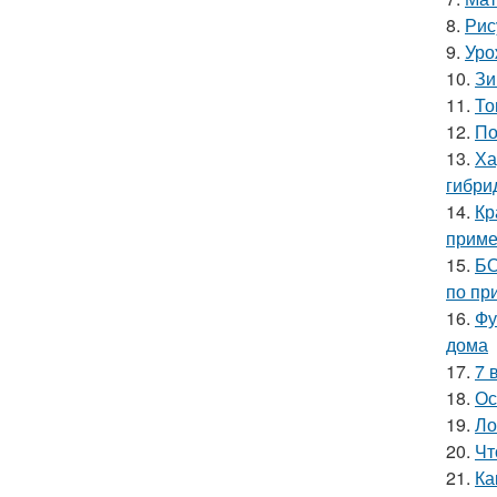
8.
Рис
9.
Уро
10.
Зи
11.
То
12.
По
13.
Ха
гибри
14.
Кр
прим
15.
БО
по пр
16.
Фу
дома
17.
7 
18.
Ос
19.
Ло
20.
Чт
21.
Ка