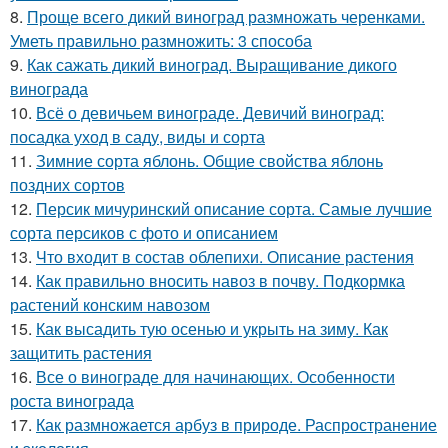
8.
Проще всего дикий виноград размножать черенками.
Уметь правильно размножить: 3 способа
9.
Как сажать дикий виноград. Выращивание дикого
винограда
10.
Всё о девичьем винограде. Девичий виноград:
посадка уход в саду, виды и сорта
11.
Зимние сорта яблонь. Общие свойства яблонь
поздних сортов
12.
Персик мичуринский описание сорта. Самые лучшие
сорта персиков с фото и описанием
13.
Что входит в состав облепихи. Описание растения
14.
Как правильно вносить навоз в почву. Подкормка
растений конским навозом
15.
Как высадить тую осенью и укрыть на зиму. Как
защитить растения
16.
Все о винограде для начинающих. Особенности
роста винограда
17.
Как размножается арбуз в природе. Распространение