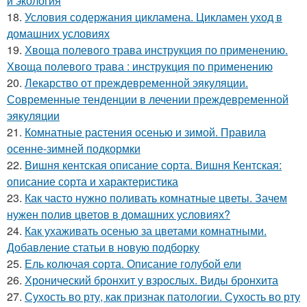
и экология
18.
Условия содержания цикламена. Цикламен уход в
домашних условиях
19.
Хвоща полевого трава инструкция по применению.
Хвоща полевого трава : инструкция по применению
20.
Лекарство от преждевременной эякуляции.
Современные тенденции в лечении преждевременной
эякуляции
21.
Комнатные растения осенью и зимой. Правила
осенне-зимней подкормки
22.
Вишня кентская описание сорта. Вишня Кентская:
описание сорта и характеристика
23.
Как часто нужно поливать комнатные цветы. Зачем
нужен полив цветов в домашних условиях?
24.
Как ухаживать осенью за цветами комнатными.
Добавление статьи в новую подборку
25.
Ель колючая сорта. Описание голубой ели
26.
Хронический бронхит у взрослых. Виды бронхита
27.
Сухость во рту, как признак патологии. Сухость во рту