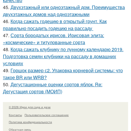
качество
45.
Двухэтажный или одноэтажный дом. Преимущества
двухэтажных домов над одноэтажными
46.
Когда сажать годецию в открытый грунт. Как
правильно посадить годецию на рассаду
47.
Сорта бородатых ирисов. Ирисовая элита:
«космические» и титулованные сорта
48.
Когда сажать клубнику по лунному календарю 2019.
Подготовка семян клубники на рассаду в домашних
условиях
49.
Горшок размер с2. Упаковка корневой системы: что
такое BR или WRB?
50.
Дегустационные оценки сортов яблок. Re:
Дегустация сортов (МОИП)
© 2026 Идеи для сада и дачи
Контакты
Пользовательское соглашение
Политика конфидециальности
Обратная связь