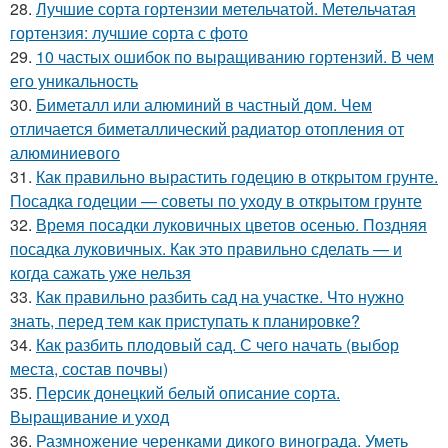
28.
Лучшие сорта гортензии метельчатой. Метельчатая
гортензия: лучшие сорта с фото
29.
10 частых ошибок по выращиванию гортензий. В чем
его уникальность
30.
Биметалл или алюминий в частный дом. Чем
отличается биметаллический радиатор отопления от
алюминиевого
31.
Как правильно вырастить годецию в открытом грунте.
Посадка годеции — советы по уходу в открытом грунте
32.
Время посадки луковичных цветов осенью. Поздняя
посадка луковичных. Как это правильно сделать — и
когда сажать уже нельзя
33.
Как правильно разбить сад на участке. Что нужно
знать, перед тем как приступать к планировке?
34.
Как разбить плодовый сад. С чего начать (выбор
места, состав почвы)
35.
Персик донецкий белый описание сорта.
Выращивание и уход
36.
Размножение черенками дикого винограда. Уметь