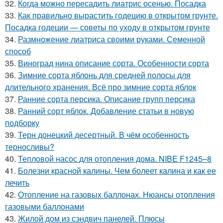
32.
Когда можно пересадить лиатрис осенью. Посадка
33.
Как правильно вырастить годецию в открытом грунте.
Посадка годеции — советы по уходу в открытом грунте
34.
Размножение лиатриса своими руками. Семенной
способ
35.
Виноград нина описание сорта. Особенности сорта
36.
Зимние сорта яблонь для средней полосы для
длительного хранения. Всё про зимние сорта яблок
37.
Ранние сорта персика. Описание групп персика
38.
Ранний сорт яблок. Добавление статьи в новую
подборку
39.
Терн донецкий десертный. В чём особенность
терносливы?
40.
Тепловой насос для отопления дома. NIBE F1245–8
41.
Болезни красной калины. Чем болеет калина и как ее
лечить
42.
Отопление на газовых баллонах. Нюансы отопления
газовыми баллонами
43.
Жилой дом из сэндвич панелей. Плюсы