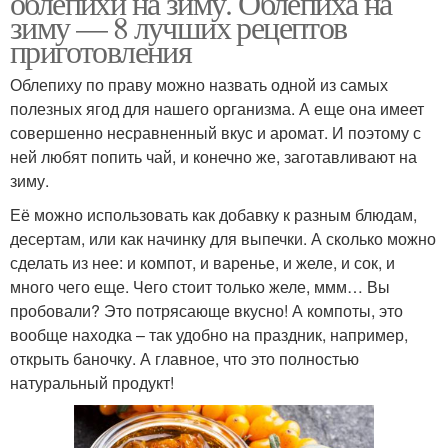
облепихи на зиму. Облепиха на
зиму — 8 лучших рецептов
приготовления
Облепиху по праву можно назвать одной из самых
Заготовки в июне
Заготовки в июле
полезных ягод для нашего организма. А еще она имеет
совершенно несравненный вкус и аромат. И поэтому с
ней любят попить чай, и конечно же, заготавливают на
зиму.
Заготовки в августе
Заготовки в сентябре
Её можно использовать как добавку к разным блюдам,
десертам, или как начинку для выпечки. А сколько можно
сделать из нее: и компот, и варенье, и желе, и сок, и
много чего еще. Чего стоит только желе, ммм… Вы
Заготовки в октябре
Вкусные заготовки
пробовали? Это потрясающе вкусно! А компоты, это
вообще находка – так удобно на праздник, например,
открыть баночку. А главное, что это полностью
натуральный продукт!
Физалис на зиму