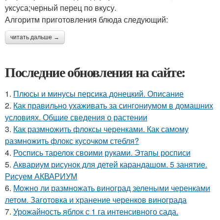
уксуса;черный перец по вкусу.
Алгоритм приготовления блюда следующий:
читать дальше →
Последние обновления на сайте:
1.
Плюсы и минусы персика донецкий. Описание
2.
Как правильно ухаживать за сингониумом в домашних
условиях. Общие сведения о растении
3.
Как размножить флоксы черенками. Как самому
размножить флокс кусочком стебля?
4.
Роспись тарелок своими руками. Этапы росписи
5.
Аквариум рисунок для детей карандашом. 5 занятие.
Рисуем АКВАРИУМ
6.
Можно ли размножать виноград зелеными черенками
летом. Заготовка и хранение черенков винограда
7.
Урожайность яблок с 1 га интенсивного сада.