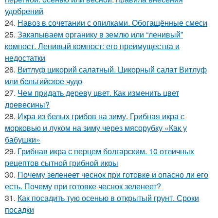
удобрений
24.
Навоз в сочетании с опилками. Обогащённые смеси
25.
Закапываем органику в землю или “ленивый”
компост. Ленивый компост: его преимущества и
недостатки
26.
Витлуф цикорий салатный. Цикорный салат Витлуф
или бельгийское чудо
27.
Чем придать дереву цвет. Как изменить цвет
древесины?
28.
Икра из белых грибов на зиму. Грибная икра с
морковью и луком на зиму через мясорубку «Как у
бабушки»
29.
Грибная икра с перцем болгарским. 10 отличных
рецептов сытной грибной икры
30.
Почему зеленеет чеснок при готовке и опасно ли его
есть. Почему при готовке чеснок зеленеет?
31.
Как посадить тую осенью в открытый грунт. Сроки
посадки