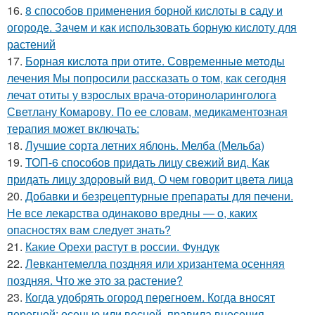
16.
8 способов применения борной кислоты в саду и
огороде. Зачем и как использовать борную кислоту для
растений
17.
Борная кислота при отите. Современные методы
лечения Мы попросили рассказать о том, как сегодня
лечат отиты у взрослых врача-оториноларинголога
Светлану Комарову. По ее словам, медикаментозная
терапия может включать:
18.
Лучшие сорта летних яблонь. Мелба (Мельба)
19.
ТОП-6 способов придать лицу свежий вид. Как
придать лицу здоровый вид. О чем говорит цвета лица
20.
Добавки и безрецептурные препараты для печени.
Не все лекарства одинаково вредны — о, каких
опасностях вам следует знать?
21.
Какие Орехи растут в россии. Фундук
22.
Левкантемелла поздняя или хризантема осенняя
поздняя. Что же это за растение?
23.
Когда удобрять огород перегноем. Когда вносят
перегной: осенью или весной, правила внесения