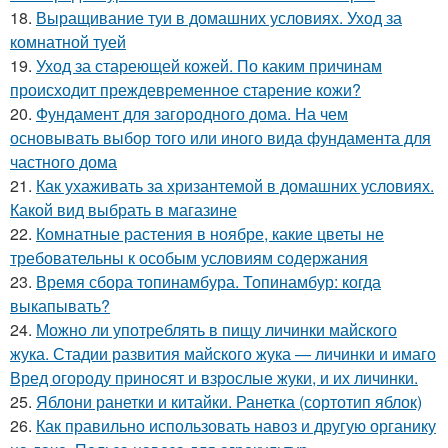
18.
Выращивание туи в домашних условиях. Уход за
комнатной туей
19.
Уход за стареющей кожей. По каким причинам
происходит преждевременное старение кожи?
20.
Фундамент для загородного дома. На чем
основывать выбор того или иного вида фундамента для
частного дома
21.
Как ухаживать за хризантемой в домашних условиях.
Какой вид выбрать в магазине
22.
Комнатные растения в ноябре, какие цветы не
требовательны к особым условиям содержания
23.
Время сбора топинамбура. Топинамбур: когда
выкапывать?
24.
Можно ли употреблять в пищу личинки майского
жука. Стадии развития майского жука — личинки и имаго
Вред огороду приносят и взрослые жуки, и их личинки.
25.
Яблони ранетки и китайки. Ранетка (сортотип яблок)
26.
Как правильно использовать навоз и другую органику