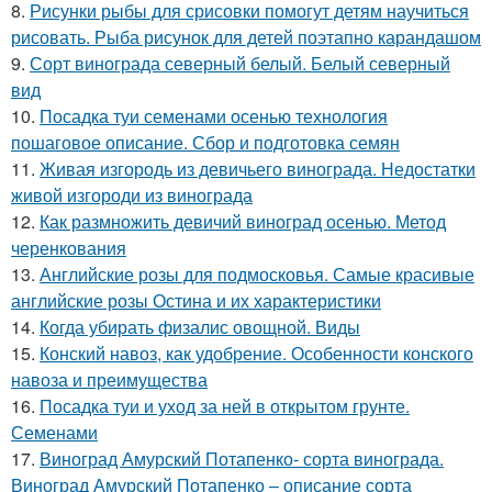
8.
Рисунки рыбы для срисовки помогут детям научиться
рисовать. Рыба рисунок для детей поэтапно карандашом
9.
Сорт винограда северный белый. Белый северный
вид
10.
Посадка туи семенами осенью технология
пошаговое описание. Сбор и подготовка семян
11.
Живая изгородь из девичьего винограда. Недостатки
живой изгороди из винограда
12.
Как размножить девичий виноград осенью. Метод
черенкования
13.
Английские розы для подмосковья. Самые красивые
английские розы Остина и их характеристики
14.
Когда убирать физалис овощной. Виды
15.
Конский навоз, как удобрение. Особенности конского
навоза и преимущества
16.
Посадка туи и уход за ней в открытом грунте.
Семенами
17.
Виноград Амурский Потапенко- сорта винограда.
Виноград Амурский Потапенко – описание сорта