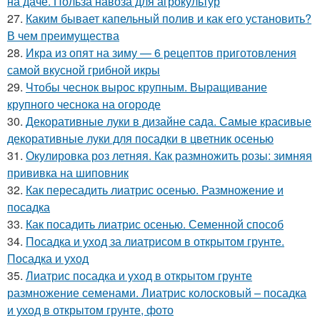
на даче. Польза навоза для агрокультур
27.
Каким бывает капельный полив и как его установить?
В чем преимущества
28.
Икра из опят на зиму — 6 рецептов приготовления
самой вкусной грибной икры
29.
Чтобы чеснок вырос крупным. Выращивание
крупного чеснока на огороде
30.
Декоративные луки в дизайне сада. Самые красивые
декоративные луки для посадки в цветник осенью
31.
Окулировка роз летняя. Как размножить розы: зимняя
прививка на шиповник
32.
Как пересадить лиатрис осенью. Размножение и
посадка
33.
Как посадить лиатрис осенью. Семенной способ
34.
Посадка и уход за лиатрисом в открытом грунте.
Посадка и уход
35.
Лиатрис посадка и уход в открытом грунте
размножение семенами. Лиатрис колосковый – посадка
и уход в открытом грунте, фото