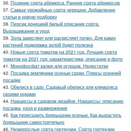
36.
Поздние сорта абрикоса. Ранние сорта абрикосов
37.
Самые урожайные сорта черешни. Добавление
статьи в новую подборку
38.
Персик донецкий белый описание сорта.
Выращивание и уход
39.
Зола закисляет или раскисляет почву. Для каких
растений подкормка золой будет полезна
40.
Новые сорта томатов на 2021 год. Лучшие сорта
томатов на 2021 год: характеристики, описание и фото
41.
Монофосфат калия для огурцов. Недостатки
42.
Посадка земляники осенью сроки. Плюсы осенней
посадки
43.
Обелиск в саду. Садовый обелиск для клематиса
своими руками
44.
Нарциссы в садовом дизайне. Нарциссы: описание,
посадка, уход и размножение
45.
Как пересадить боярышник осенью. Как вырастить
боярышник самостоятельно
46.
Низкорослые сорта гортензии. Сорта гортензии