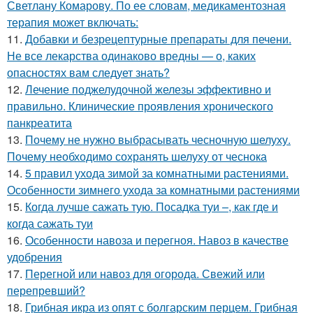
Светлану Комарову. По ее словам, медикаментозная
терапия может включать:
11.
Добавки и безрецептурные препараты для печени.
Не все лекарства одинаково вредны — о, каких
опасностях вам следует знать?
12.
Лечение поджелудочной железы эффективно и
правильно. Клинические проявления хронического
панкреатита
13.
Почему не нужно выбрасывать чесночную шелуху.
Почему необходимо сохранять шелуху от чеснока
14.
5 правил ухода зимой за комнатными растениями.
Особенности зимнего ухода за комнатными растениями
15.
Когда лучше сажать тую. Посадка туи –, как где и
когда сажать туи
16.
Особенности навоза и перегноя. Навоз в качестве
удобрения
17.
Перегной или навоз для огорода. Свежий или
перепревший?
18.
Грибная икра из опят с болгарским перцем. Грибная