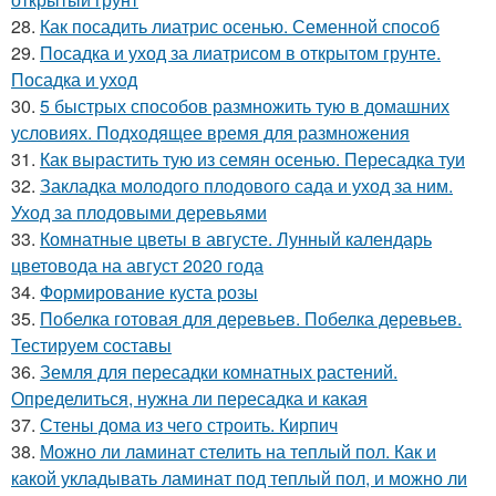
28.
Как посадить лиатрис осенью. Семенной способ
29.
Посадка и уход за лиатрисом в открытом грунте.
Посадка и уход
30.
5 быстрых способов размножить тую в домашних
условиях. Подходящее время для размножения
31.
Как вырастить тую из семян осенью. Пересадка туи
32.
Закладка молодого плодового сада и уход за ним.
Уход за плодовыми деревьями
33.
Комнатные цветы в августе. Лунный календарь
цветовода на август 2020 года
34.
Формирование куста розы
35.
Побелка готовая для деревьев. Побелка деревьев.
Тестируем составы
36.
Земля для пересадки комнатных растений.
Определиться, нужна ли пересадка и какая
37.
Стены дома из чего строить. Кирпич
38.
Можно ли ламинат стелить на теплый пол. Как и
какой укладывать ламинат под теплый пол, и можно ли