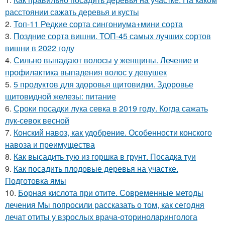
расстоянии сажать деревья и кусты
2.
Топ-11 Редкие сорта сингониума+мини сорта
3.
Поздние сорта вишни. ТОП-45 самых лучших сортов
вишни в 2022 году
4.
Сильно выпадают волосы у женщины. Лечение и
профилактика выпадения волос у девушек
5.
5 продуктов для здоровья щитовидки. Здоровье
щитовидной железы: питание
6.
Сроки посадки лука севка в 2019 году. Когда сажать
лук-севок весной
7.
Конский навоз, как удобрение. Особенности конского
навоза и преимущества
8.
Как высадить тую из горшка в грунт. Посадка туи
9.
Как посадить плодовые деревья на участке.
Подготовка ямы
10.
Борная кислота при отите. Современные методы
лечения Мы попросили рассказать о том, как сегодня
лечат отиты у взрослых врача-оториноларинголога