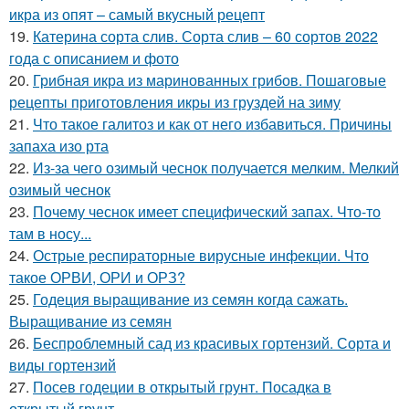
икра из опят – самый вкусный рецепт
19.
Катерина сорта слив. Сорта слив – 60 сортов 2022
года с описанием и фото
20.
Грибная икра из маринованных грибов. Пошаговые
рецепты приготовления икры из груздей на зиму
21.
Что такое галитоз и как от него избавиться. Причины
запаха изо рта
22.
Из-за чего озимый чеснок получается мелким. Мелкий
озимый чеснок
23.
Почему чеснок имеет специфический запах. Что-то
там в носу...
24.
Острые респираторные вирусные инфекции. Что
такое ОРВИ, ОРИ и ОРЗ?
25.
Годеция выращивание из семян когда сажать.
Выращивание из семян
26.
Беспроблемный сад из красивых гортензий. Сорта и
виды гортензий
27.
Посев годеции в открытый грунт. Посадка в
открытый грунт