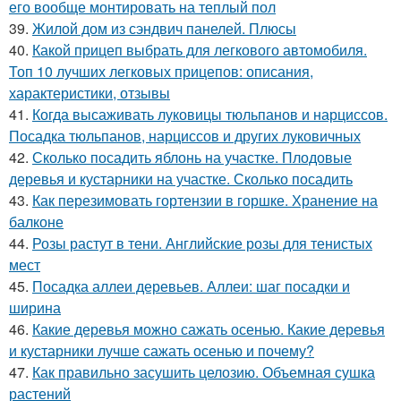
его вообще монтировать на теплый пол
39.
Жилой дом из сэндвич панелей. Плюсы
40.
Какой прицеп выбрать для легкового автомобиля.
Топ 10 лучших легковых прицепов: описания,
характеристики, отзывы
41.
Когда высаживать луковицы тюльпанов и нарциссов.
Посадка тюльпанов, нарциссов и других луковичных
42.
Сколько посадить яблонь на участке. Плодовые
деревья и кустарники на участке. Сколько посадить
43.
Как перезимовать гортензии в горшке. Хранение на
балконе
44.
Розы растут в тени. Английские розы для тенистых
мест
45.
Посадка аллеи деревьев. Аллеи: шаг посадки и
ширина
46.
Какие деревья можно сажать осенью. Какие деревья
и кустарники лучше сажать осенью и почему?
47.
Как правильно засушить целозию. Объемная сушка
растений