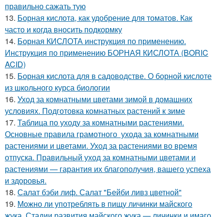
правильно сажать тую
13.
Борная кислота, как удобрение для томатов. Как
часто и когда вносить подкормку
14.
Борная КИСЛОТА инструкция по применению.
Инструкция по применению БОРНАЯ КИСЛОТА (BORIC
ACID)
15.
Борная кислота для в садоводстве. О борной кислоте
из школьного курса биологии
16.
Уход за комнатными цветами зимой в домашних
условиях. Подготовка комнатных растений к зиме
17.
Таблица по уходу за комнатными растениями.
Основные правила грамотного ухода за комнатными
растениями и цветами. Уход за растениями во время
отпуска. Правильный уход за комнатными цветами и
растениями — гарантия их благополучия, вашего успеха
и здоровья.
18.
Салат бэби лиф. Салат "Бейби ливз цветной"
19.
Можно ли употреблять в пищу личинки майского
жука. Стадии развития майского жука — личинки и имаго