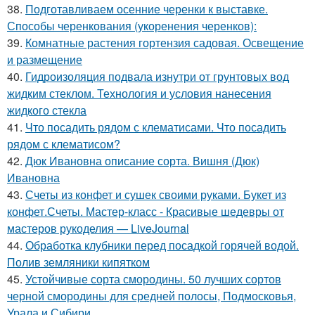
38.
Подготавливаем осенние черенки к выставке.
Способы черенкования (укоренения черенков):
39.
Комнатные растения гортензия садовая. Освещение
и размещение
40.
Гидроизоляция подвала изнутри от грунтовых вод
жидким стеклом. Технология и условия нанесения
жидкого стекла
41.
Что посадить рядом с клематисами. Что посадить
рядом с клематисом?
42.
Дюк Ивановна описание сорта. Вишня (Дюк)
Ивановна
43.
Счеты из конфет и сушек своими руками. Букет из
конфет.Счеты. Мастер-класс - Красивые шедевры от
мастеров рукоделия — LiveJournal
44.
Обработка клубники перед посадкой горячей водой.
Полив земляники кипятком
45.
Устойчивые сорта смородины. 50 лучших сортов
черной смородины для средней полосы, Подмосковья,
Урала и Сибири