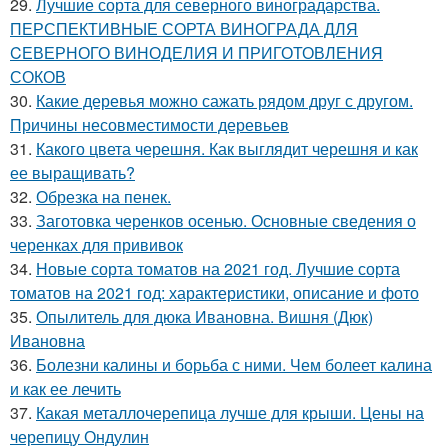
29.
Лучшие сорта для северного виноградарства.
ПЕРСПЕКТИВНЫЕ СОРТА ВИНОГРАДА ДЛЯ
CЕВЕРНОГО ВИНОДЕЛИЯ И ПРИГОТОВЛЕНИЯ
СОКОВ
30.
Какие деревья можно сажать рядом друг с другом.
Причины несовместимости деревьев
31.
Какого цвета черешня. Как выглядит черешня и как
ее выращивать?
32.
Обрезка на пенек.
33.
Заготовка черенков осенью. Основные сведения о
черенках для прививок
34.
Новые сорта томатов на 2021 год. Лучшие сорта
томатов на 2021 год: характеристики, описание и фото
35.
Опылитель для дюка Ивановна. Вишня (Дюк)
Ивановна
36.
Болезни калины и борьба с ними. Чем болеет калина
и как ее лечить
37.
Какая металлочерепица лучше для крыши. Цены на
черепицу Ондулин