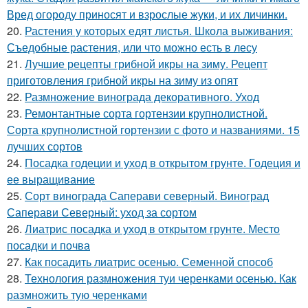
Вред огороду приносят и взрослые жуки, и их личинки.
20.
Растения у которых едят листья. Школа выживания:
Съедобные растения, или что можно есть в лесу
21.
Лучшие рецепты грибной икры на зиму. Рецепт
приготовления грибной икры на зиму из опят
22.
Размножение винограда декоративного. Уход
23.
Ремонтантные сорта гортензии крупнолистной.
Сорта крупнолистной гортензии с фото и названиями. 15
лучших сортов
24.
Посадка годеции и уход в открытом грунте. Годеция и
ее выращивание
25.
Сорт винограда Саперави северный. Виноград
Саперави Северный: уход за сортом
26.
Лиатрис посадка и уход в открытом грунте. Место
посадки и почва
27.
Как посадить лиатрис осенью. Семенной способ
28.
Технология размножения туи черенками осенью. Как
размножить тую черенками