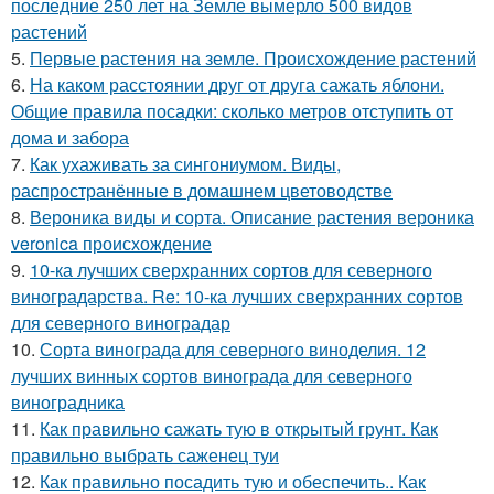
последние 250 лет на Земле вымерло 500 видов
растений
5.
Первые растения на земле. Происхождение растений
6.
На каком расстоянии друг от друга сажать яблони.
Общие правила посадки: сколько метров отступить от
дома и забора
7.
Как ухаживать за сингониумом. Виды,
распространённые в домашнем цветоводстве
8.
Вероника виды и сорта. Описание растения вероника
veronica происхождение
9.
10-ка лучших сверхранних сортов для северного
виноградарства. Re: 10-ка лучших сверхранних сортов
для северного виноградар
10.
Сорта винограда для северного виноделия. 12
лучших винных сортов винограда для северного
виноградника
11.
Как правильно сажать тую в открытый грунт. Как
правильно выбрать саженец туи
12.
Как правильно посадить тую и обеспечить.. Как