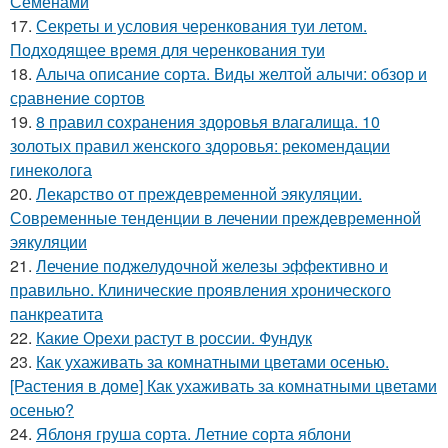
Семенами
17.
Секреты и условия черенкования туи летом.
Подходящее время для черенкования туи
18.
Алыча описание сорта. Виды желтой алычи: обзор и
сравнение сортов
19.
8 правил сохранения здоровья влагалища. 10
золотых правил женского здоровья: рекомендации
гинеколога
20.
Лекарство от преждевременной эякуляции.
Современные тенденции в лечении преждевременной
эякуляции
21.
Лечение поджелудочной железы эффективно и
правильно. Клинические проявления хронического
панкреатита
22.
Какие Орехи растут в россии. Фундук
23.
Как ухаживать за комнатными цветами осенью.
[Растения в доме] Как ухаживать за комнатными цветами
осенью?
24.
Яблоня груша сорта. Летние сорта яблони