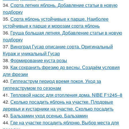
34.
Сорта летних яблонь. Добавление статьи в новую
подборку
35.
Сорта яблонь устойчивые к парше. Наиболее
устойчивые к парше и морозам сорта яблонь
36.
Груша большая летняя. Добавление статьи в новую
подборку
37.
Виноград Гусар описание сорта. Оригинальный
Кураж и уникальный Гусар
38.
Формирование куста розы
39.
Как сохранить фрезию до весны. Создаём условия
для фрезии
40.
Гиппеаструм период время покоя. Уход за
гиппеаструмом по сезонам
41.
Тепловой насос для отопления дома. NIBE F1245–8
42.
Сколько посадить яблонь на участке. Плодовые
деревья и кустарники на участке. Сколько посадить
43.
Бальзамин уход осенью. Бальзамин
44.
Где на участке посадить яблоню. Выбор места для