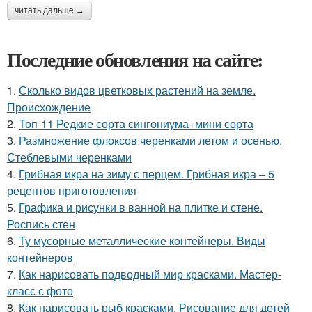
читать дальше →
Последние обновления на сайте:
1.
Сколько видов цветковых растений на земле.
Происхождение
2.
Топ-11 Редкие сорта сингониума+мини сорта
3.
Размножение флоксов черенками летом и осенью.
Стеблевыми черенками
4.
Грибная икра на зиму с перцем. Грибная икра – 5
рецептов приготовления
5.
Графика и рисунки в ванной на плитке и стене.
Роспись стен
6.
Ту мусорные металлические контейнеры. Виды
контейнеров
7.
Как нарисовать подводный мир красками. Мастер-
класс с фото
8.
Как нарисовать рыб красками. Рисование для детей