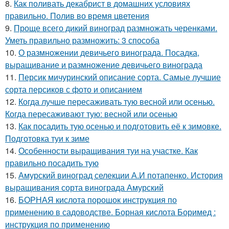
8.
Как поливать декабрист в домашних условиях
правильно. Полив во время цветения
9.
Проще всего дикий виноград размножать черенками.
Уметь правильно размножить: 3 способа
10.
О размножении девичьего винограда. Посадка,
выращивание и размножение девичьего винограда
11.
Персик мичуринский описание сорта. Самые лучшие
сорта персиков с фото и описанием
12.
Когда лучше пересаживать тую весной или осенью.
Когда пересаживают тую: весной или осенью
13.
Как посадить тую осенью и подготовить её к зимовке.
Подготовка туи к зиме
14.
Особенности выращивания туи на участке. Как
правильно посадить тую
15.
Амурский виноград селекции А.И потапенко. История
выращивания сорта винограда Амурский
16.
БОРНАЯ кислота порошок инструкция по
применению в садоводстве. Борная кислота Боримед :
инструкция по применению