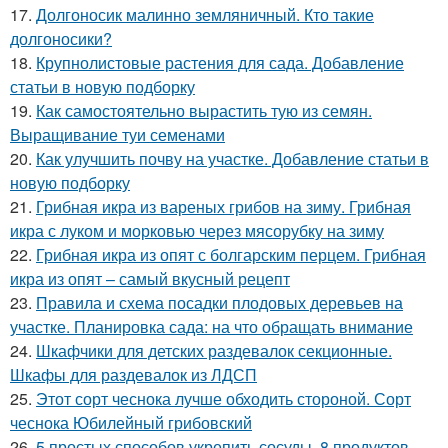
17.
Долгоносик малинно земляничный. Кто такие
долгоносики?
18.
Крупнолистовые растения для сада. Добавление
статьи в новую подборку
19.
Как самостоятельно вырастить тую из семян.
Выращивание туи семенами
20.
Как улучшить почву на участке. Добавление статьи в
новую подборку
21.
Грибная икра из вареных грибов на зиму. Грибная
икра с луком и морковью через мясорубку на зиму
22.
Грибная икра из опят с болгарским перцем. Грибная
икра из опят – самый вкусный рецепт
23.
Правила и схема посадки плодовых деревьев на
участке. Планировка сада: на что обращать внимание
24.
Шкафчики для детских раздевалок секционные.
Шкафы для раздевалок из ЛДСП
25.
Этот сорт чеснока лучше обходить стороной. Сорт
чеснока Юбилейный грибовский
26.
5 простых способов укрепить сосуды. 8 продуктов,