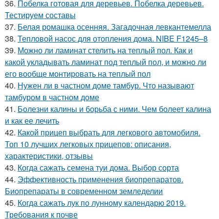
36.
Побелка готовая для деревьев. Побелка деревьев.
Тестируем составы
37.
Белая ромашка осенняя. Загадочная левкантемелла
38.
Тепловой насос для отопления дома. NIBE F1245–8
39.
Можно ли ламинат стелить на теплый пол. Как и
какой укладывать ламинат под теплый пол, и можно ли
его вообще монтировать на теплый пол
40.
Нужен ли в частном доме тамбур. Что называют
тамбуром в частном доме
41.
Болезни калины и борьба с ними. Чем болеет калина
и как ее лечить
42.
Какой прицеп выбрать для легкового автомобиля.
Топ 10 лучших легковых прицепов: описания,
характеристики, отзывы
43.
Когда сажать семена туи дома. Выбор сорта
44.
Эффективность применения биопрепаратов.
Биопрепараты в современном земледелии
45.
Когда сажать лук по лунному календарю 2019.
Требования к почве