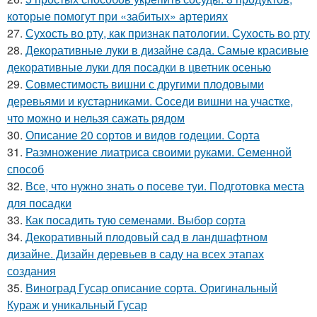
которые помогут при «забитых» артериях
27.
Сухость во рту, как признак патологии. Сухость во рту
28.
Декоративные луки в дизайне сада. Самые красивые
декоративные луки для посадки в цветник осенью
29.
Совместимость вишни с другими плодовыми
деревьями и кустарниками. Соседи вишни на участке,
что можно и нельзя сажать рядом
30.
Описание 20 сортов и видов годеции. Сорта
31.
Размножение лиатриса своими руками. Семенной
способ
32.
Все, что нужно знать о посеве туи. Подготовка места
для посадки
33.
Как посадить тую семенами. Выбор сорта
34.
Декоративный плодовый сад в ландшафтном
дизайне. Дизайн деревьев в саду на всех этапах
создания
35.
Виноград Гусар описание сорта. Оригинальный
Кураж и уникальный Гусар