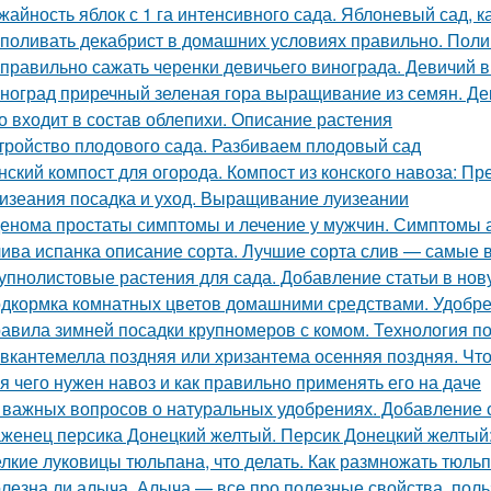
жайность яблок с 1 га интенсивного сада. Яблоневый сад, 
 поливать декабрист в домашних условиях правильно. Поли
 правильно сажать черенки девичьего винограда. Девичий в
ноград приречный зеленая гора выращивание из семян. Де
о входит в состав облепихи. Описание растения
тройство плодового сада. Разбиваем плодовый сад
нский компост для огорода. Компост из конского навоза: П
изеания посадка и уход. Выращивание луизеании
енома простаты симптомы и лечение у мужчин. Симптомы
ива испанка описание сорта. Лучшие сорта слив — самые 
упнолистовые растения для сада. Добавление статьи в нов
дкормка комнатных цветов домашними средствами. Удобре
авила зимней посадки крупномеров с комом. Технология п
вкантемелла поздняя или хризантема осенняя поздняя. Что
я чего нужен навоз и как правильно применять его на даче
 важных вопросов о натуральных удобрениях. Добавление 
женец персика Донецкий желтый. Персик Донецкий желтый:
лкие луковицы тюльпана, что делать. Как размножать тюль
лезна ли алыча. Алыча — все про полезные свойства, поль