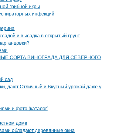
тной грибной икры
респираторных инфекций
церина
ссадой и высадка в открытый грунт
 марганцовки?
иями
ТИВНЫЕ СОРТА ВИНОГРАДА ДЛЯ CЕВЕРНОГО
ый сад
ки, дают Отличный и Вкусный урожай даже у
иями и фото (каталог)
астном доме
твами обладают деревянные окна