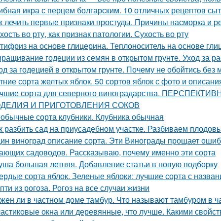
ибная икра с перцем болгарским. 10 отличных рецептов сы
к лечить первые признаки простуды. Причины насморка и 
хость во рту, как признак патологии. Сухость во рту
тифриз на основе глицерина. Теплоноситель на основе гли
ращивание годеции из семян в открытом грунте. Уход за ра
од за годецией в открытом грунте. Почему не обойтись без
тние сорта желтых яблок. 50 сортов яблок с фото и описан
чшие сорта для северного виноградарства. ПЕРСПЕК
ДЕЛИЯ И ПРИГОТОВЛЕНИЯ СОКОВ
обычные сорта клубники. Клубника обычная
к разбить сад на приусадебном участке. Разбиваем плодов
ин виноград описание сорта. Эти Винограды прощает ошиб
ающих садоводов. Рассказываю, почему именно эти сорта
уша большая летняя. Добавление статьи в новую подборку
ердые сорта яблок. Зеленые яблоки: лучшие сорта с назван
пти из рогоза. Рогоз на все случаи жизни
жен ли в частном доме тамбур. Что называют тамбуром в ч
астиковые окна или деревянные, что лучше. Какими свойс