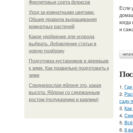
Фиолетовые сорта флоксов
Если 
Уход за комнатными цветами.
домаш
Общие правила выращивания
когда
комнатных растений
и саж
Какое удобрение для огорода
выбрать. Добавление статьи в
новую подборку
читат
Подготовка кустарников и деревьев
к зиме. Как правильно подготовить к
Пос
зиме
Среднерослая яблоня это, какая
1.
Где
высота. Яблони со сдержанным
2.
Рас
ростом (полукарлики и карлики)
саду 
3.
Как
4.
Cин
5.
Всё
6.
6 в