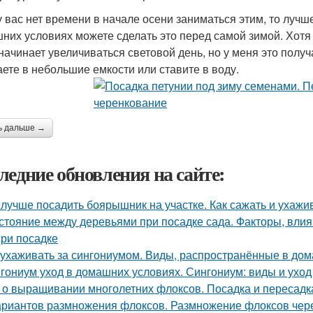
у вас нет времени в начале осени заниматься этим, то лучше
них условиях можете сделать это перед самой зимой. Хотя 
 начинает увеличиваться световой день, но у меня это получ
аете в небольшие емкости или ставите в воду.
ь дальше →
ледние обновления на сайте:
 лучше посадить боярышник на участке. Как сажать и ухаж
стояние между деревьями при посадке сада. Факторы, вли
при посадке
 ухаживать за сингониумом. Виды, распространённые в до
гониум уход в домашних условиях. Сингониум: виды и ухо
 о выращивании многолетних флоксов. Посадка и пересадк
ариантов размножения флоксов. Размножение флоксов чере