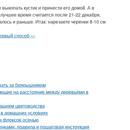
 выкопать кустик и принести его домой. А в
лучшее время считается после 21-22 декабря,
алось и раньше. Итак: нарезаете черенки 8-10 см
ивать за боярышником
яющие на расстояние между деревьями в
машнем цветоводстве
д в домашних условиях
а флоксов осенью
нками: правила и пошаговая инструкция