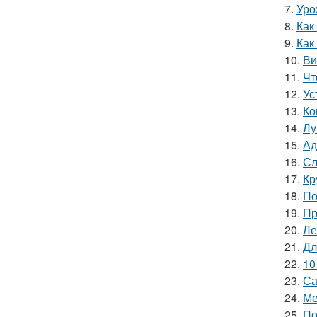
7.
Уро
8.
Как
9.
Как
10.
Ви
11.
Чт
12.
Ус
13.
Ко
14.
Лу
15.
Ад
16.
Сл
17.
Кр
18.
По
19.
Пр
20.
Ле
21.
Дл
22.
10
23.
Са
24.
Ме
25.
По