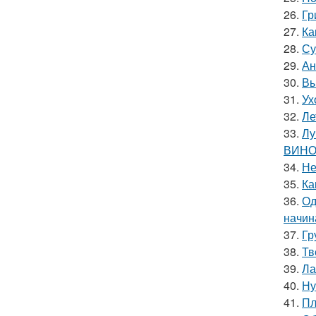
26.
Гр
27.
Ка
28.
Су
29.
Ан
30.
Вы
31.
Ух
32.
Ле
33.
Лу
ВИНО
34.
Не
35.
Ка
36.
Од
начин
37.
Гр
38.
Тв
39.
Ла
40.
Ну
41.
Пл