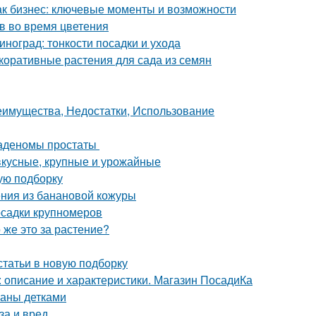
как бизнес: ключевые моменты и возможности
в во время цветения
иноград: тонкости посадки и ухода
коративные растения для сада из семян
реимущества, Недостатки, Использование
 аденомы простаты
вкусные, крупные и урожайные
ую подборку
ния из банановой кожуры
осадки крупномеров
 же это за растение?
статьи в новую подборку
 описание и характеристики. Магазин ПосадиКа
паны детками
за и вред