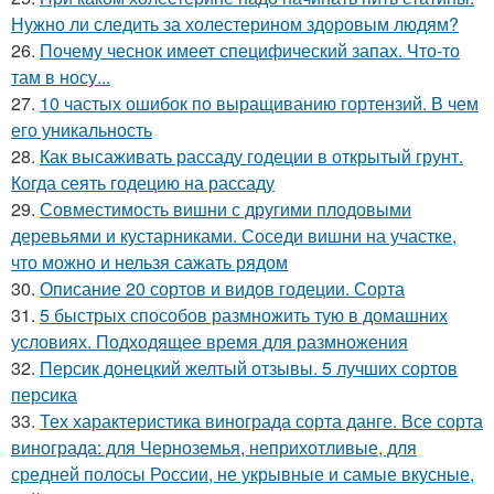
Нужно ли следить за холестерином здоровым людям?
26.
Почему чеснок имеет специфический запах. Что-то
там в носу...
27.
10 частых ошибок по выращиванию гортензий. В чем
его уникальность
28.
Как высаживать рассаду годеции в открытый грунт.
Когда сеять годецию на рассаду
29.
Совместимость вишни с другими плодовыми
деревьями и кустарниками. Соседи вишни на участке,
что можно и нельзя сажать рядом
30.
Описание 20 сортов и видов годеции. Сорта
31.
5 быстрых способов размножить тую в домашних
условиях. Подходящее время для размножения
32.
Персик донецкий желтый отзывы. 5 лучших сортов
персика
33.
Тех характеристика винограда сорта данге. Все сорта
винограда: для Черноземья, неприхотливые, для
средней полосы России, не укрывные и самые вкусные,