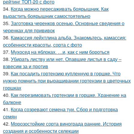
рейтинг ТОП-20 с фото
34.
Когда можно пересаживать боярышник. Как
вырастить боярышник самостоятельно
35.
Заготовка черенков осенью. Основные сведения о
черенках для прививок
36.
Камассия лейхтлина альба. Знакомьтесь, камассия:
особенности красоты, сорта с фото
37.
Мухосед на яблоках. …и, как с ним бороться
38.
Убирать листву или нет. Опавшие листья в саду –
взвесим за и против
39.
Как посадить гортензию купленную в горшке. Что
нужно помнить при выращивании гортензии в цветочных
горшках
40.
Как перезимовать гортензии в горшке. Хранение на
балконе
41.
Когда созревают семена туи. Сбор и подготовка
семян
42.
Морозостойкие сорта винограда ранние. История
создания и особенности селекции