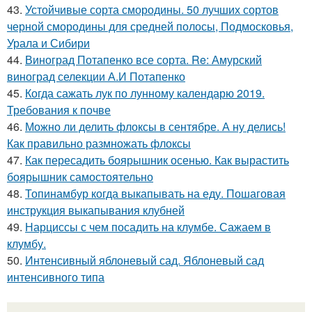
43.
Устойчивые сорта смородины. 50 лучших сортов
черной смородины для средней полосы, Подмосковья,
Урала и Сибири
44.
Виноград Потапенко все сорта. Re: Амурский
виноград селекции А.И Потапенко
45.
Когда сажать лук по лунному календарю 2019.
Требования к почве
46.
Можно ли делить флоксы в сентябре. А ну делись!
Как правильно размножать флоксы
47.
Как пересадить боярышник осенью. Как вырастить
боярышник самостоятельно
48.
Топинамбур когда выкапывать на еду. Пошаговая
инструкция выкапывания клубней
49.
Нарциссы с чем посадить на клумбе. Сажаем в
клумбу.
50.
Интенсивный яблоневый сад. Яблоневый сад
интенсивного типа