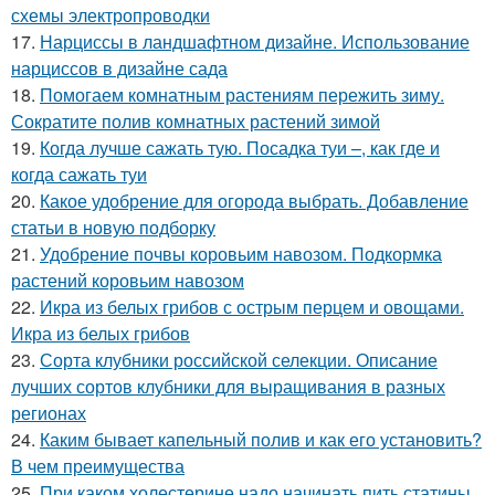
схемы электропроводки
17.
Нарциссы в ландшафтном дизайне. Использование
нарциссов в дизайне сада
18.
Помогаем комнатным растениям пережить зиму.
Сократите полив комнатных растений зимой
19.
Когда лучше сажать тую. Посадка туи –, как где и
когда сажать туи
20.
Какое удобрение для огорода выбрать. Добавление
статьи в новую подборку
21.
Удобрение почвы коровьим навозом. Подкормка
растений коровьим навозом
22.
Икра из белых грибов с острым перцем и овощами.
Икра из белых грибов
23.
Сорта клубники российской селекции. Описание
лучших сортов клубники для выращивания в разных
регионах
24.
Каким бывает капельный полив и как его установить?
В чем преимущества
25.
При каком холестерине надо начинать пить статины.