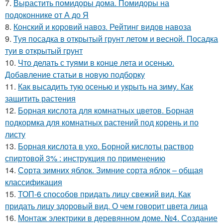
7.
Вырастить помидоры дома. Помидоры на
подоконнике от А до Я
8.
Конский и коровий навоз. Рейтинг видов навоза
9.
Туя посадка в открытый грунт летом и весной. Посадка
туи в открытый грунт
10.
Что делать с туями в конце лета и осенью.
Добавление статьи в новую подборку
11.
Как высадить тую осенью и укрыть на зиму. Как
защитить растения
12.
Борная кислота для комнатных цветов. Борная
подкормка для комнатных растений под корень и по
листу
13.
Борная кислота в ухо. Борной кислоты раствор
спиртовой 3% : инструкция по применению
14.
Сорта зимних яблок. Зимние сорта яблок – общая
классификация
15.
ТОП-6 способов придать лицу свежий вид. Как
придать лицу здоровый вид. О чем говорит цвета лица
16.
Монтаж электрики в деревянном доме. №4. Создание