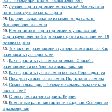
есть. Почему при готовке чеснок зеленеет?
27.
Лучшие сорта гортензии метельчатой. Метельчатая
гортензия: лучшие сорта с фото
28.
Годеция выращивание из семян когда сажать.
Выращивание из семян
29.
Ремонтантные сорта гортензии крупнолистной.
Сорта крупнолистной гортензии с фото и названиями. 15
лучших сортов
30.
Технология размножения туи черенками осенью. Как
размножить тую черенками
31.
Как вырастить тую самостоятельно. Способы
размножения и особенности выращивания
32.
Как вырастить тую из семян осенью. Пересадка туи
33.
Посадка туи осенью из семян. Подготовить семена
34.
Семена льна вред. Почему же семена льна считали
полезными?
35.
Стены дома из чего строить. Кирпич
36.
Комнатные растения гортензия садовая. Освещение
и размещение