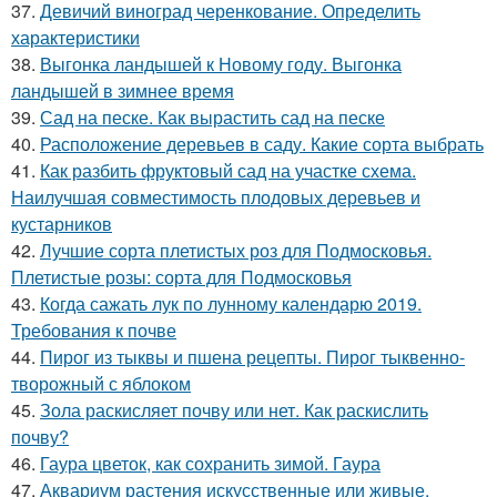
37.
Девичий виноград черенкование. Определить
характеристики
38.
Выгонка ландышей к Новому году. Выгонка
ландышей в зимнее время
39.
Сад на песке. Как вырастить сад на песке
40.
Расположение деревьев в саду. Какие сорта выбрать
41.
Как разбить фруктовый сад на участке схема.
Наилучшая совместимость плодовых деревьев и
кустарников
42.
Лучшие сорта плетистых роз для Подмосковья.
Плетистые розы: сорта для Подмосковья
43.
Когда сажать лук по лунному календарю 2019.
Требования к почве
44.
Пирог из тыквы и пшена рецепты. Пирог тыквенно-
творожный с яблоком
45.
Зола раскисляет почву или нет. Как раскислить
почву?
46.
Гаура цветок, как сохранить зимой. Гаура
47.
Аквариум растения искусственные или живые.