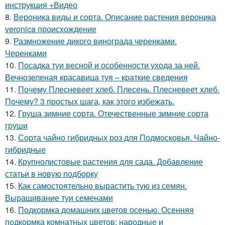
инструкция +Видео
8.
Вероника виды и сорта. Описание растения вероника
veronica происхождение
9.
Размножение дикого винограда черенками.
Черенками
10.
Посадка туи весной и особенности ухода за ней.
Вечнозеленая красавица туя – краткие сведения
11.
Почему Плесневеет хлеб. Плесень. Плесневеет хлеб.
Почему? 3 простых шага, как этого избежать.
12.
Груша зимние сорта. Отечественные зимние сорта
груши
13.
Сорта чайно гибридных роз для Подмосковья. Чайно-
гибридные
14.
Крупнолистовые растения для сада. Добавление
статьи в новую подборку
15.
Как самостоятельно вырастить тую из семян.
Выращивание туи семенами
16.
Подкормка домашних цветов осенью. Осенняя
подкормка комнатных цветов: народные и