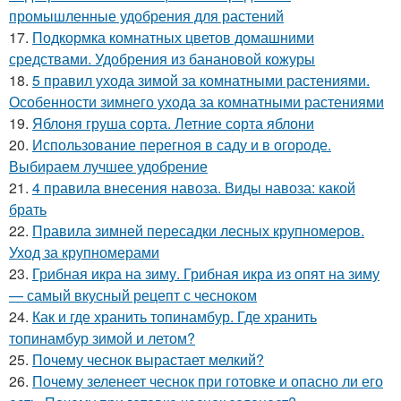
промышленные удобрения для растений
17.
Подкормка комнатных цветов домашними
средствами. Удобрения из банановой кожуры
18.
5 правил ухода зимой за комнатными растениями.
Особенности зимнего ухода за комнатными растениями
19.
Яблоня груша сорта. Летние сорта яблони
20.
Использование перегноя в саду и в огороде.
Выбираем лучшее удобрение
21.
4 правила внесения навоза. Виды навоза: какой
брать
22.
Правила зимней пересадки лесных крупномеров.
Уход за крупномерами
23.
Грибная икра на зиму. Грибная икра из опят на зиму
— самый вкусный рецепт с чесноком
24.
Как и где хранить топинамбур. Где хранить
топинамбур зимой и летом?
25.
Почему чеснок вырастает мелкий?
26.
Почему зеленеет чеснок при готовке и опасно ли его