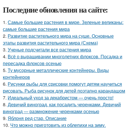
Последние обновления на сайте:
1.
Самые большие растения в мире. Зеленые великаны:
самые большие растения мира
2.
Развитие растительного мира на суше. Основные
этапы развития растительного мира (Схема)
3.
Ученые подсчитали все растения мира
4.
Всё о выращивании многолетних флоксов. Посадка и
пересадка флоксов осенью
5.
Ту мусорные металлические контейнеры. Виды
контейнеров
6.
Рисунки рыбы для срисовки помогут детям научиться
рисовать. Рыба рисунок для детей поэтапно карандашом
7.
Идеальный уход за декабристом — очень просто!
8.
Девичий виноград, как посадить черенками. Девичий
виноград — размножение черенками осенью
9.
Яблоня ред стар. Описание
10.
Что можно приготовить из облепихи на зиму.