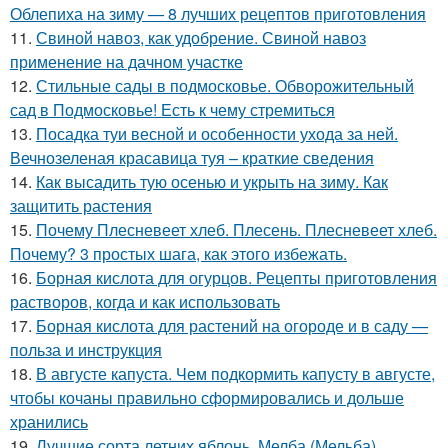
Облепиха на зиму — 8 лучших рецептов приготовления
11.
Свиной навоз, как удобрение. Свиной навоз
применение на дачном участке
12.
Стильные сады в подмосковье. Обворожительный
сад в Подмосковье! Есть к чему стремиться
13.
Посадка туи весной и особенности ухода за ней.
Вечнозеленая красавица туя – краткие сведения
14.
Как высадить тую осенью и укрыть на зиму. Как
защитить растения
15.
Почему Плесневеет хлеб. Плесень. Плесневеет хлеб.
Почему? 3 простых шага, как этого избежать.
16.
Борная кислота для огурцов. Рецепты приготовления
растворов, когда и как использовать
17.
Борная кислота для растений на огороде и в саду —
польза и инструкция
18.
В августе капуста. Чем подкормить капусту в августе,
чтобы кочаны правильно сформировались и дольше
хранились
19.
Лучшие сорта летних яблонь. Мелба (Мельба)