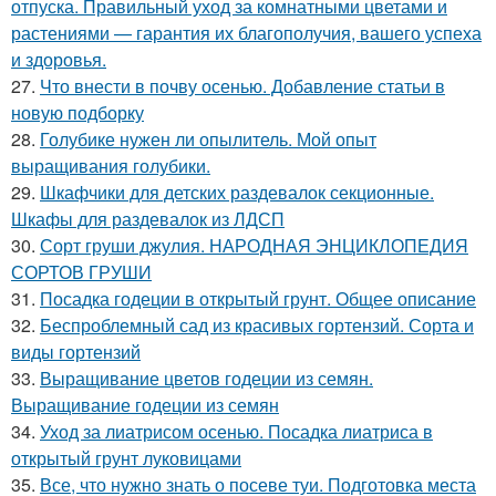
отпуска. Правильный уход за комнатными цветами и
растениями — гарантия их благополучия, вашего успеха
и здоровья.
27.
Что внести в почву осенью. Добавление статьи в
новую подборку
28.
Голубике нужен ли опылитель. Мой опыт
выращивания голубики.
29.
Шкафчики для детских раздевалок секционные.
Шкафы для раздевалок из ЛДСП
30.
Сорт груши джулия. НАРОДНАЯ ЭНЦИКЛОПЕДИЯ
СОРТОВ ГРУШИ
31.
Посадка годеции в открытый грунт. Общее описание
32.
Беспроблемный сад из красивых гортензий. Сорта и
виды гортензий
33.
Выращивание цветов годеции из семян.
Выращивание годеции из семян
34.
Уход за лиатрисом осенью. Посадка лиатриса в
открытый грунт луковицами
35.
Все, что нужно знать о посеве туи. Подготовка места