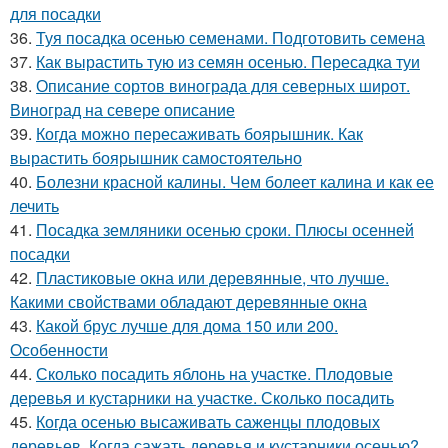
для посадки
36.
Туя посадка осенью семенами. Подготовить семена
37.
Как вырастить тую из семян осенью. Пересадка туи
38.
Описание сортов винограда для северных широт.
Виноград на севере описание
39.
Когда можно пересаживать боярышник. Как
вырастить боярышник самостоятельно
40.
Болезни красной калины. Чем болеет калина и как ее
лечить
41.
Посадка земляники осенью сроки. Плюсы осенней
посадки
42.
Пластиковые окна или деревянные, что лучше.
Какими свойствами обладают деревянные окна
43.
Какой брус лучше для дома 150 или 200.
Особенности
44.
Сколько посадить яблонь на участке. Плодовые
деревья и кустарники на участке. Сколько посадить
45.
Когда осенью высаживать саженцы плодовых
деревьев. Когда сажать деревья и кустарники осенью?