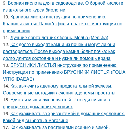
9.
Борная кислота для в садоводстве. О борной кислоте
из школьного курса биологии
10.
Крапивы листья инструкция по применению.
Крапивы листья Падис'с фильтр-пакеты : инструкция по
применению
11.
Лучшие сорта летних яблонь. Мелба (Мельба)
12.
Как долго выходят камни из почек и могут ли они
растворяться. После выхода камня болит почка: как
долго длится состояние и нужна ли помощь врача
13.
БРУСНИКИ ЛИСТЬЯ инструкция по применению.
Инструкция по применению БРУСНИКИ ЛИСТЬЯ (FOLIA
VITIS IDAEAE)
14.
Как вылечить аденому предстательной железы.
Современные методики лечения аденомы простаты
15.
Едят ли мыши лук репчатый. Что едят мыши в
природе и в домашних условиях
16.
Как ухаживать за хризантемой в домашних условиях.
Какой вид выбрать в магазине
17.
Как ухаживать за растениями осенью и зимой.