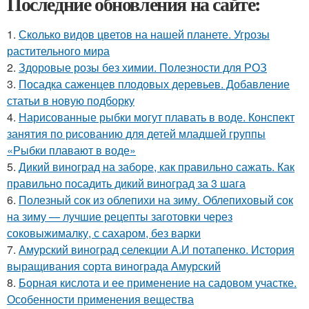
Последние обновления на сайте:
1.
Сколько видов цветов на нашей планете. Угрозы
растительного мира
2.
Здоровые розы без химии. Полезности для РОЗ
3.
Посадка саженцев плодовых деревьев. Добавление
статьи в новую подборку
4.
Нарисованные рыбки могут плавать в воде. Конспект
занятия по рисованию для детей младшей группы
«Рыбки плавают в воде»
5.
Дикий виноград на заборе, как правильно сажать. Как
правильно посадить дикий виноград за 3 шага
6.
Полезный сок из облепихи на зиму. Облепиховый сок
на зиму — лучшие рецепты заготовки через
соковыжималку, с сахаром, без варки
7.
Амурский виноград селекции А.И потапенко. История
выращивания сорта винограда Амурский
8.
Борная кислота и ее применение на садовом участке.
Особенности применения вещества