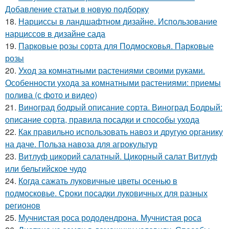
Добавление статьи в новую подборку
18.
Нарциссы в ландшафтном дизайне. Использование
нарциссов в дизайне сада
19.
Парковые розы сорта для Подмосковья. Парковые
розы
20.
Уход за комнатными растениями своими руками.
Особенности ухода за комнатными растениями: приемы
полива (с фото и видео)
21.
Виноград бодрый описание сорта. Виноград Бодрый:
описание сорта, правила посадки и способы ухода
22.
Как правильно использовать навоз и другую органику
на даче. Польза навоза для агрокультур
23.
Витлуф цикорий салатный. Цикорный салат Витлуф
или бельгийское чудо
24.
Когда сажать луковичные цветы осенью в
подмосковье. Сроки посадки луковичных для разных
регионов
25.
Мучнистая роса рододендрона. Мучнистая роса