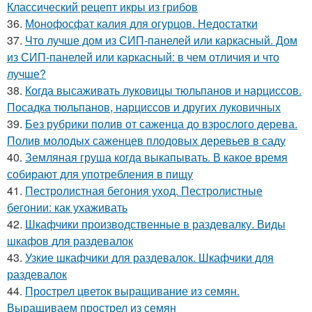
Классический рецепт икры из грибов
36.
Монофосфат калия для огурцов. Недостатки
37.
Что лучше дом из СИП-панелей или каркасный. Дом
из СИП-панелей или каркасный: в чем отличия и что
лучше?
38.
Когда высаживать луковицы тюльпанов и нарциссов.
Посадка тюльпанов, нарциссов и других луковичных
39.
Без рубрики полив от саженца до взрослого дерева.
Полив молодых саженцев плодовых деревьев в саду
40.
Земляная груша когда выкапывать. В какое время
собирают для употребления в пищу
41.
Пестролистная бегония уход. Пестролистные
бегонии: как ухаживать
42.
Шкафчики производственные в раздевалку. Виды
шкафов для раздевалок
43.
Узкие шкафчики для раздевалок. Шкафчики для
раздевалок
44.
Прострел цветок выращивание из семян.
Выращиваем прострел из семян