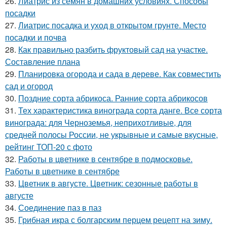
26.
Лиатрис из семян в домашних условиях. Способы
посадки
27.
Лиатрис посадка и уход в открытом грунте. Место
посадки и почва
28.
Как правильно разбить фруктовый сад на участке.
Составление плана
29.
Планировка огорода и сада в дереве. Как совместить
сад и огород
30.
Поздние сорта абрикоса. Ранние сорта абрикосов
31.
Тех характеристика винограда сорта данге. Все сорта
винограда: для Черноземья, неприхотливые, для
средней полосы России, не укрывные и самые вкусные,
рейтинг ТОП-20 с фото
32.
Работы в цветнике в сентябре в подмосковье.
Работы в цветнике в сентябре
33.
Цветник в августе. Цветник: сезонные работы в
августе
34.
Соединение паз в паз
35.
Грибная икра с болгарским перцем рецепт на зиму.