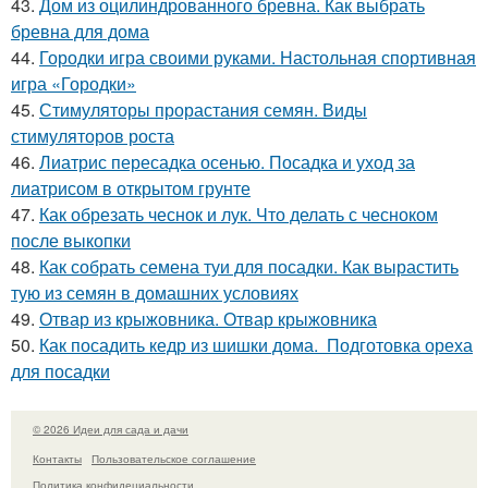
43.
Дом из оцилиндрованного бревна. Как выбрать
бревна для дома
44.
Городки игра своими руками. Настольная спортивная
игра «Городки»
45.
Стимуляторы прорастания семян. Виды
стимуляторов роста
46.
Лиатрис пересадка осенью. Посадка и уход за
лиатрисом в открытом грунте
47.
Как обрезать чеснок и лук. Что делать с чесноком
после выкопки
48.
Как собрать семена туи для посадки. Как вырастить
тую из семян в домашних условиях
49.
Отвар из крыжовника. Отвар крыжовника
50.
Как посадить кедр из шишки дома. Подготовка ореха
для посадки
© 2026 Идеи для сада и дачи
Контакты
Пользовательское соглашение
Политика конфидециальности