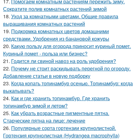
17.
Помогаем комнатным растениям пережить зиму.
Сократите полив комнатных растений зимой
18.
Уход за комнатными цветами. Общие правила
выращивания комнатных растений
19.
Подкормка комнатных цветов домашними
средствами. Удобрения из банановой кожуры
20.
Какую пользу для огорода приносит куриный помет.
Куриный помет - польза или бизнес?
21.
Годится ли свиной навоз на роль удобрения?
22.
Почему не стоит раскидывать перегной по огороду.
Добавление статьи в новую подборку
23.
Когда копать топинамбур осенью. Топинамбур: когда
выкапывать?
24.
Как и где хранить топинамбур. Где хранить
топинамбур зимой и летом?
25.
Как убрать возрастные пигментные пятна.
Старческие пятна на лице: лечение
26.
Популярные сорта гортензии крупнолистной.
Гортензия крупнолистная (Hydrangea macrophylla)