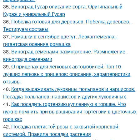
35.
Виноград Гусар описание сорта. Оригинальный
Кураж и уникальный Гусар
36.
Побелка готовая для деревьев. Побелка деревьев.
Тестируем составы
37.
Ромашки в сентябре цветут. Левкантемелла -
гигантская осенняя ромашка
38.
Виноград семенами размножение. Размножение
винограда семенами
39.
О прицепах для легковых автомобилей. Топ 10
лучших легковых прицепов: описания, характеристики,
отзывы
40.
Когда высаживать луковицы тюльпанов и нарциссов.
Посадка тюльпанов, нарциссов и других луковичных
41.
Как посадить гортензию купленную в горшке. Что
нужно помнить при выращивании гортензии в цветочных
горшках
42.
Посадка плетистой розы с закрытой корневой
системой. Правила посадки растения