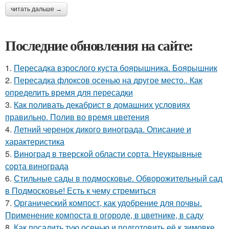
читать дальше →
Последние обновления на сайте:
1.
Пересадка взрослого куста боярышника. Боярышник
2.
Пересадка флоксов осенью на другое место.. Как
определить время для пересадки
3.
Как поливать декабрист в домашних условиях
правильно. Полив во время цветения
4.
Летний черенок дикого винограда. Описание и
характеристика
5.
Виноград в тверской области сорта. Неукрывные
сорта винограда
6.
Стильные сады в подмосковье. Обворожительный сад
в Подмосковье! Есть к чему стремиться
7.
Органический компост, как удобрение для почвы.
Применение компоста в огороде, в цветнике, в саду
8.
Как посадить тую осенью и подготовить её к зимовке.