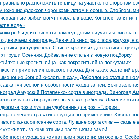
 правильно расположить теплицу на участке по сторонам св
множение флоксов черенками летом и осенью. Стеблевыми
исованные рыбки могут плавать в воде. Конспект занятия
ют в воде»
унки рыбы для срисовки помогут детям научиться рисовать
 о девичьем винограде. Девичий виноград: посадка уход в с
тарники цветущие юга. Список красивых декоративно-цвету
рт груши Осенняя. Добавление статьи в новую подборку
кой тканью красить яйца. Как покрасить яйца лоскутами?
нкости применения конского навоза. Для каких растений вр
именение борной кислоты в саду. Добавление статьи в нов
садка туи весной и особенности ухода за ней. Вечнозелена
ноград Амурский Потапенко- сорта винограда. Виноград Ам
жно ли капать борную кислоту в ухо ребенку. Лечение отит
дкормка роз и лучшие удобрения для роз. «Глория»
оща полевого трава инструкция по применению. Хвоща пол
ива испанка описание сорта. Лучшие сорта слив — самые 
к ухаживать за комнатными растениями зимой
обенности ухода за комнатными растениями осенью. Особ