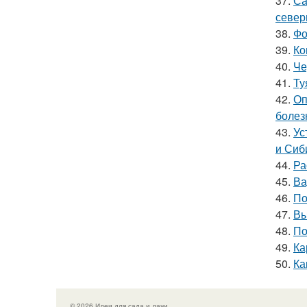
37.
Са
север
38.
Фо
39.
Ко
40.
Че
41.
Ту
42.
Оп
болез
43.
Ус
и Сиб
44.
Ра
45.
Ва
46.
По
47.
Вы
48.
По
49.
Ка
50.
Ка
© 2026 Идеи для сада и дачи