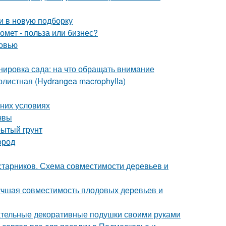
и в новую подборку
омет - польза или бизнес?
ковью
нировка сада: на что обращать внимание
листная (Hydrangea macrophylla)
шних условиях
очвы
рытый грунт
ород
старников. Схема совместимости деревьев и
лучшая совместимость плодовых деревьев и
ательные декоративные подушки своими руками