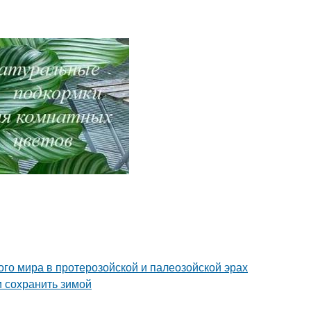
о мира в протерозойской и палеозойской эрах
и сохранить зимой