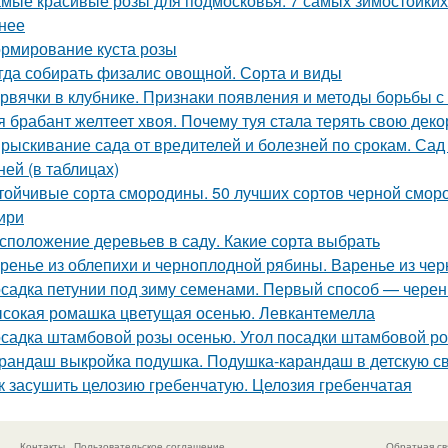
мые красивые розы для подмосковья. 7 самых зимостойких 
нее
рмирование куста розы
гда собирать физалис овощной. Сорта и виды
рвячки в клубнике. Признаки появления и методы борьбы с
я брабант желтеет хвоя. Почему туя стала терять свою дек
рыскивание сада от вредителей и болезней по срокам. Сад
ней (в таблицах)
тойчивые сорта смородины. 50 лучших сортов черной смор
ири
сположение деревьев в саду. Какие сорта выбрать
ренье из облепихи и черноплодной рябины. Варенье из че
садка петунии под зиму семенами. Первый способ — чере
сокая ромашка цветущая осенью. Левкантемелла
садка штамбовой розы осенью. Угол посадки штамбовой ро
рандаш выкройка подушка. Подушка-карандаш в детскую с
к засушить целозию гребенчатую. Целозия гребенчатая
Контакты
Пользовательское соглашение
Обратная св