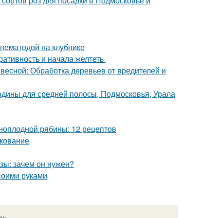
сортов роз для посадки в Подмосковье и
 нематодой на клубнике
оративность и начала желтеть
 весной: Обработка деревьев от вредителей и
одины для средней полосы, Подмосковья, Урала
рноплодной рябины: 12 рецептов
нкование
зы: зачем он нужен?
воими руками
язь