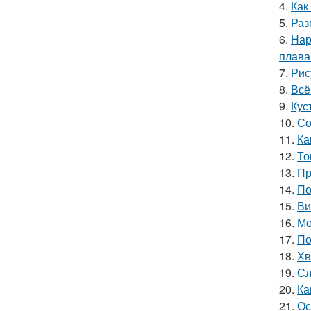
4.
Как
5.
Раз
6.
Нар
плава
7.
Рис
8.
Всё
9.
Кус
10.
Со
11.
Ка
12.
То
13.
Пр
14.
По
15.
Ви
16.
Мо
17.
По
18.
Хв
19.
Сл
20.
Ка
21.
Ос