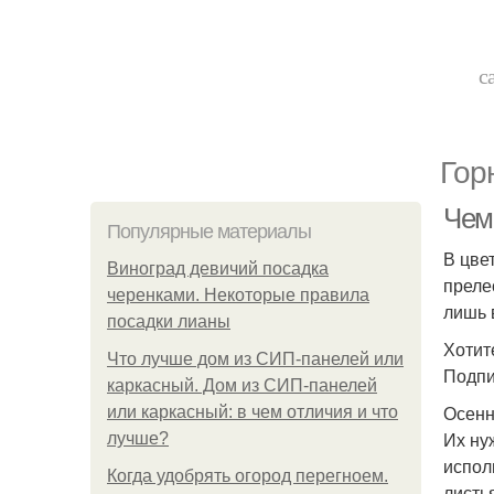
с
Гор
Чем
Популярные материалы
В цве
Виноград девичий посадка
преле
черенками. Некоторые правила
лишь 
посадки лианы
Хотит
Что лучше дом из СИП-панелей или
Подпи
каркасный. Дом из СИП-панелей
Осенн
или каркасный: в чем отличия и что
Их ну
лучше?
испол
Когда удобрять огород перегноем.
листь