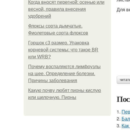
Когда вносят перегной: осенью или
Для в
весной, правила внесения
удобрений
Флоксы сорта дымчатые.
Фиолетовые сорта флоксов
Горшок с3 размер. Упаковка
корневой системы: что такое BR
или WRB?
Почему воспаляются лимфоузлы
на шее. Определение болезни.
читат
Причины заболевания
Какую почву любят пионы кислую
Пос
или щелочную. Пионы
1.
Пер
2.
Бал
3.
Как