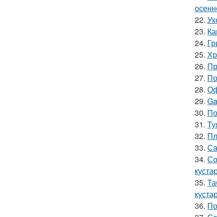
осенн
22.
Ух
23.
Ка
24.
Гр
25.
Хр
26.
Пр
27.
По
28.
Оф
29.
Ga
30.
По
31.
Ту
32.
Пл
33.
Са
34.
Со
куста
35.
Та
куста
36.
По