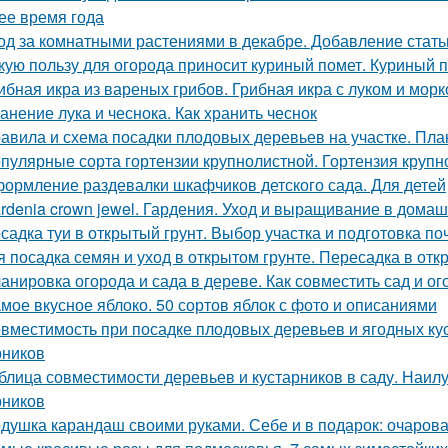
ее время года
од за комнатными растениями в декабре. Добавление стать
кую пользу для огорода приносит куриный помет. Куриный п
ибная икра из вареных грибов. Грибная икра с луком и мор
анение лука и чеснока. Как хранить чеснок
авила и схема посадки плодовых деревьев на участке. Пла
пулярные сорта гортензии крупнолистной. Гортензия крупно
ормление раздевалки шкафчиков детского сада. Для детей
rdenia crown jewel. Гардения. Уход и выращивание в дома
садка туи в открытый грунт. Выбор участка и подготовка п
я посадка семян и уход в открытом грунте. Пересадка в отк
анировка огорода и сада в дереве. Как совместить сад и ог
мое вкусное яблоко. 50 сортов яблок с фото и описаниями
вместимость при посадке плодовых деревьев и ягодных ку
рников
блица совместимости деревьев и кустарников в саду. Наи
рников
душка карандаш своими руками. Себе и в подарок: очаров