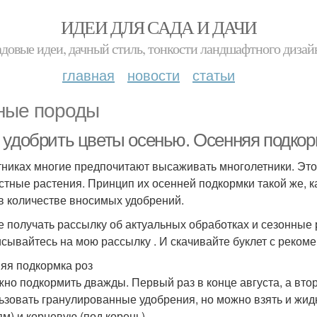
ИДЕИ ДЛЯ САДА И ДАЧИ
адовые идеи, дачный стиль, тонкости ландшафтного дизай
главная
новости
статьи
ные породы
 удобрить цветы осенью. Осенняя подкор
тниках многие предпочитают высаживать многолетники. Это 
стные растения. Принцип их осенней подкормки такой же, ка
в количестве вносимых удобрений.
е получать рассылку об актуальных обработках и сезонные 
сывайтесь на мою рассылку . И скачивайте буклет с реком
яя подкормка роз
жно подкормить дважды. Первый раз в конце августа, а вто
ьзовать гранулированные удобрения, но можно взять и жид
ям) и корневую (под корень).