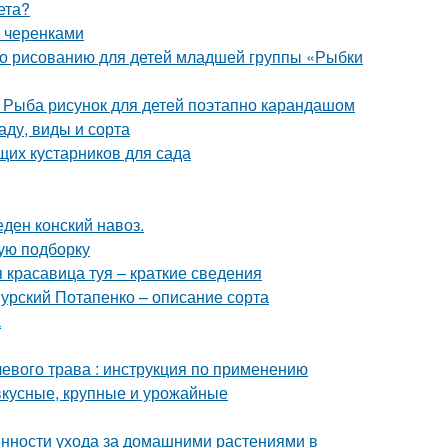
ета?
 черенками
 по рисованию для детей младшей группы «Рыбки
. Рыба рисунок для детей поэтапно карандашом
аду, виды и сорта
щих кустарников для сада
еден конский навоз.
ую подборку
я красавица туя – краткие сведения
урский Потапенко – описание сорта
а
евого трава : инструкция по применению
вкусные, крупные и урожайные
енности ухода за домашними растениями в