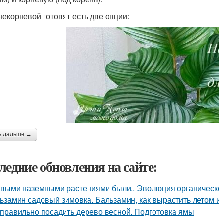
некорневой готовят есть две опции:
ь дальше →
ледние обновления на сайте:
выми наземными растениями были.. Эволюция органическог
ьзамин садовый зимовка. Бальзамин, как вырастить летом 
 правильно посадить дерево весной. Подготовка ямы