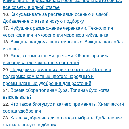
Какие цветы пересаживают осенью: прочитайте сейчас
все советы в одной статье
16.
Как ухаживать за растениями осенью и зимой.
Добавление статьи в новую подборку
17.
Чубушник размножение черенками. Технология
черенкования и укоренения черенков чубушника
18.
Вакцинация домашних животных. Вакцинация собак
и кошек
19.
Уход за комнатными цветами. Общие правила
выращивания комнатных растений
20.
Подкормка домашних цветов осенью. Осенняя
подкормка комнатных цветов: народные и
промышленные удобрения для растений
21.
Время сбора топинамбура. Топинамбур: когда
выкапывать?
22.
Что такое биогумус и как его применять. Химический
состав удобрения
23.
Какое удобрение для огорода выбрать. Добавление
статьи в новую подборку