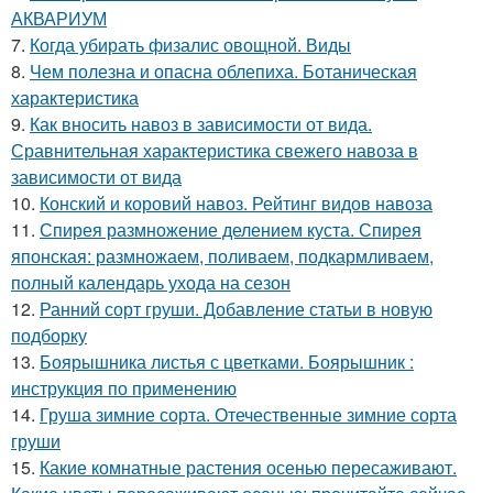
АКВАРИУМ
7.
Когда убирать физалис овощной. Виды
8.
Чем полезна и опасна облепиха. Ботаническая
характеристика
9.
Как вносить навоз в зависимости от вида.
Сравнительная характеристика свежего навоза в
зависимости от вида
10.
Конский и коровий навоз. Рейтинг видов навоза
11.
Спирея размножение делением куста. Спирея
японская: размножаем, поливаем, подкармливаем,
полный календарь ухода на сезон
12.
Ранний сорт груши. Добавление статьи в новую
подборку
13.
Боярышника листья с цветками. Боярышник :
инструкция по применению
14.
Груша зимние сорта. Отечественные зимние сорта
груши
15.
Какие комнатные растения осенью пересаживают.