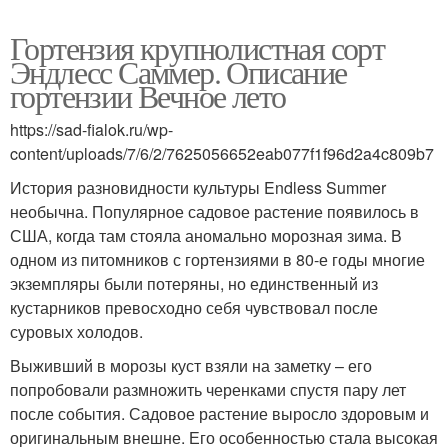
Гортензия крупнолистная сорт
Эндлесс Саммер. Описание
гортензии Вечное лето
https://sad-fialok.ru/wp-
content/uploads/7/6/2/7625056652eab077f1f96d2a4c809b7
История разновидности культуры Endless Summer
необычна. Популярное садовое растение появилось в
США, когда там стояла аномально морозная зима. В
одном из питомников с гортензиями в 80-е годы многие
экземпляры были потеряны, но единственный из
кустарников превосходно себя чувствовал после
суровых холодов.
Выживший в морозы куст взяли на заметку – его
попробовали размножить черенками спустя пару лет
после события. Садовое растение выросло здоровым и
оригинальным внешне. Его особенностью стала высокая