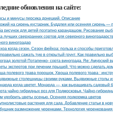
ледние обновления на сайте:
сы и минусы персика донецкий. Описание
ожий на сирень кустарник. Буддлея или осенняя сирень —
а рисунок для детей поэтапно карандашом. Рисование рыбк
ка лучших сверхранних сортов для северного виноградарств
ного виноградар
хоа когда сезон. Сезон фейхоа: польза и способы приготов
 правильно сажать тую в открытый грунт. Как правильно вы
оград золотой Потапенко- сорта винограда. Re: Амурский 
еты экспертов при лечении прыщей. Что можно сделать до
ща полевого трава порошок. Хвоща полевого трава : инст
движные столешницы своими руками. Выдвижные столы из
нарда когда цветет. Монарда —, как выращивать садовый 
рта чайно гибридных роз для Подмосковья. Чайно-гибридн
м удобрить цветы осенью. Осенняя подкормка цветов
упнолистовые растения для сада. Добавление статьи в нов
бушник размножение черенками. Технология черенкования 