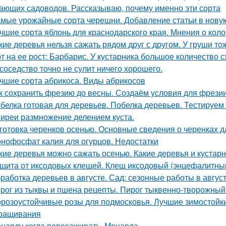
ающих садоводов. Рассказываю, почему именно эти сорта
мые урожайные сорта черешни. Добавление статьи в нову
чшие сорта яблонь для краснодарского края. Мнения о кол
кие деревья нельзя сажать рядом друг с другом. У груши то
т на ее рост: Барбарис. У кустарника большое количество 
 соседство точно не сулит ничего хорошего.
чшие сорта абрикоса. Виды абрикосов
к сохранить фрезию до весны. Создаём условия для фрези
белка готовая для деревьев. Побелка деревьев. Тестируем
иреи размножение делением куста.
готовка черенков осенью. Основные сведения о черенках д
нофосфат калия для огурцов. Недостатки
кие деревья можно сажать осенью. Какие деревья и кустар
щита от иксодовых клещей. Клещ иксодовый (энцефалитны
работка деревьев в августе. Сад: сезонные работы в авгус
рог из тыквы и пшена рецепты. Пирог тыквенно-творожный
розоустойчивые розы для подмосковья. Лучшие зимостойкие
ращивания
нарду когда пересаживать. Монарда