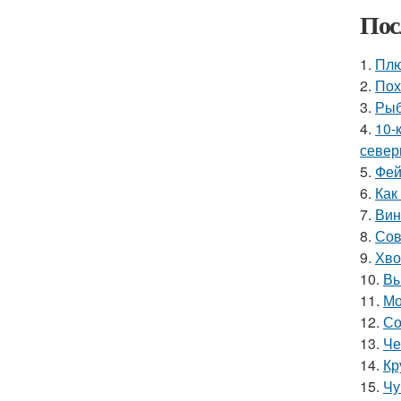
Пос
1.
Плю
2.
Пох
3.
Рыб
4.
10-
север
5.
Фей
6.
Как
7.
Вин
8.
Сов
9.
Хво
10.
Вы
11.
Мо
12.
Со
13.
Че
14.
Кр
15.
Чу