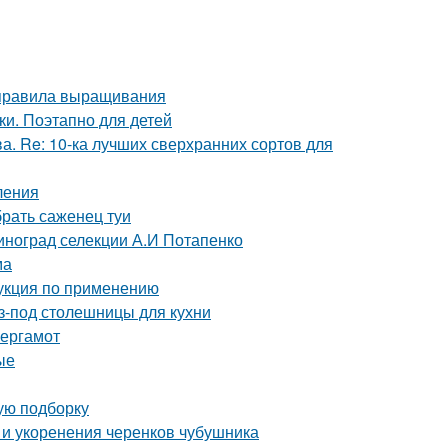
 правила выращивания
и. Поэтапно для детей
а. Re: 10-ка лучших сверхранних сортов для
ления
брать саженец туи
виноград селекции А.И Потапенко
ма
рукция по применению
-под столешницы для кухни
бергамот
ые
ую подборку
и укоренения черенков чубушника