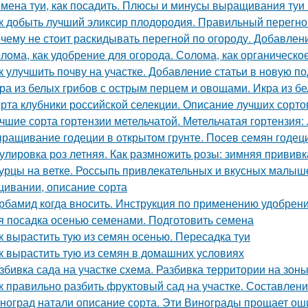
мена туи, как посадить. Плюсы и минусы выращивания туи 
к добыть лучший эликсир плодородия. Правильный перегно
чему не стоит раскидывать перегной по огороду. Добавлен
лома, как удобрение для огорода. Солома, как органическое
к улучшить почву на участке. Добавление статьи в новую п
ра из белых грибов с острым перцем и овощами. Икра из б
рта клубники российской селекции. Описание лучших сорто
чшие сорта гортензии метельчатой. Метельчатая гортензия:
ращивание годеции в открытом грунте. Посев семян годеци
улировка роз летняя. Как размножить розы: зимняя привив
урцы на ветке. Россыпь привлекательных и вкусных малыше
ивании, описание сорта
рбамид когда вносить. Инструкция по применению удобрен
я посадка осенью семенами. Подготовить семена
к вырастить тую из семян осенью. Пересадка туи
к вырастить тую из семян в домашних условиях
збивка сада на участке схема. Разбивка территории на зон
к правильно разбить фруктовый сад на участке. Составлен
ноград натали описание сорта. Эти Винограды прощает ош