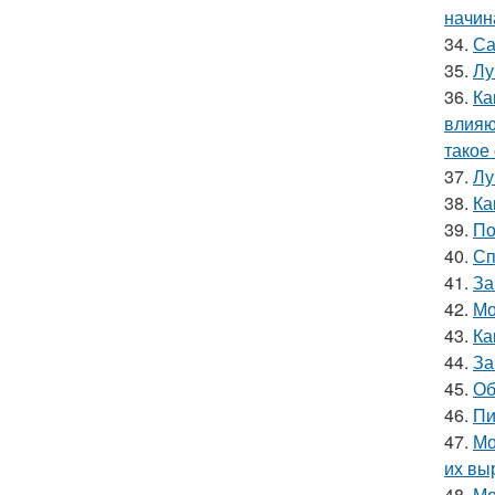
начин
34.
Са
35.
Лу
36.
Ка
влияю
такое
37.
Лу
38.
Ка
39.
По
40.
Сп
41.
За
42.
Мо
43.
Ка
44.
За
45.
Об
46.
Пи
47.
Мо
их вы
48.
Мо