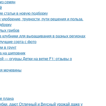
из семян
й
ие статьи в новую подборку
 удобрение, трудности, пути решения и польза.
одборку
елых грибов
в клубники для выращивания в разных регионах
 лучшие сорта с фото
и в грунт
ка на шиповник
й — огурцы Детки на ветке F1: отзывы о
ия мочевины
ы
ие плана
ибки, дают Отличный и Вкусный урожай даже у