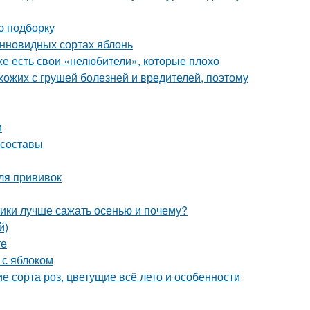
ю подборку
онновидных сортах яблонь
же есть свои «нелюбители», которые плохо
схожих с грушей болезней и вредителей, поэтому
и
 составы
ля прививок
ники лучше сажать осенью и почему?
й)
те
 с яблоком
 сорта роз, цветущие всё лето и особенности